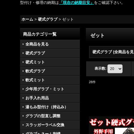
型付け・修理の納期は
「現在の納期目安」
をご確認下さい。
ホーム
>
硬式グラブ
>
ゼット
商品カテゴリ一覧
ゼット
全商品を見る
硬式グラブ (全商品を見
硬式グラブ
硬式ミット
表示数
:
軟式グラブ
軟式ミット
28
件
少年用グラブ・ミット
お手入れ用品
湯もみ型付け（持込み）
グラブの型直し調整
スラッガーラベル交換
グラブへネーム刺繍