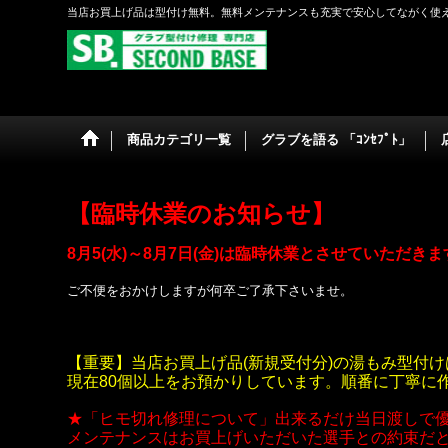
当店お買上げ品は型付け無料。無料メンテナンスも充実で安心してながく使
商品カテゴリ一覧
グラブを語る 「ｺﾝｾﾌﾟﾄ」
【臨時休業のお知らせ】
8月5(水)～8月7日(金)は臨時休業とさせていただき
ご不便をおかけしますが何卒ご了承下さいませ。
【重要】当店お買上げ品(新規受付分)の湯もみ型付け
現在80個以上をお預かりしています。順番に丁寧に
★「ヒモ切れ修理について」出来るだけ当日渡しで
メンテナンスはお買上げいただいた選手との約束だ