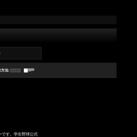
ト
示方法
:
]
ーです。学生野球公式