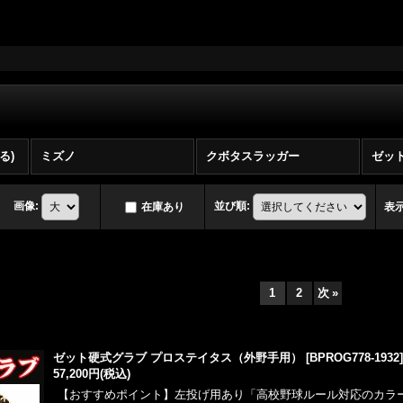
る)
ミズノ
クボタスラッガー
ゼッ
画像
:
並び順
:
在庫あり
表
1
2
次
»
ゼット硬式グラブ プロステイタス（外野手用）
[
BPROG778-1932
57,200円
(税込)
【おすすめポイント】左投げ用あり「高校野球ルール対応のカラ