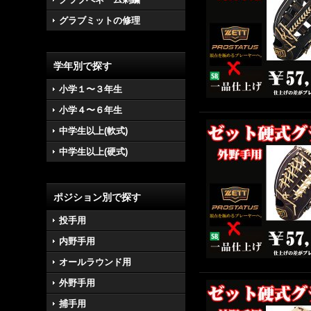
グラブミットの修理
学年別で探す
小学１〜３年生
小学４〜６年生
中学生以上(軟式)
中学生以上(硬式)
ポジション別で探す
投手用
内野手用
オールラウンド用
外野手用
捕手用