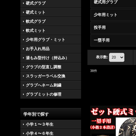
硬式用グラブ
硬式グラブ
硬式ミット
少年用ミット
軟式グラブ
投手用
軟式ミット
少年用グラブ・ミット
一塁手用
お手入れ用品
表示数
:
湯もみ型付け（持込み）
グラブの型直し調整
38
件
スラッガーラベル交換
グラブへネーム刺繍
グラブミットの修理
学年別で探す
小学１〜３年生
小学４〜６年生