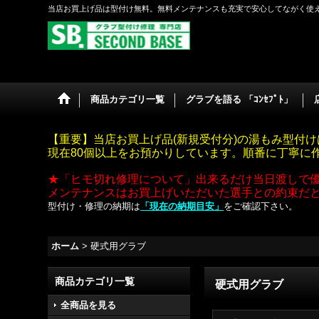
当店お買上げ品は型付け無料。無料メンテナンスも充実で安心してながく使
商品カテゴリ一覧
グラブを語る 「ｺﾝｾﾌﾟﾄ」
【重要】当店お買上げ品(新規受付分)の湯もみ型付け
現在80個以上をお預かりしています。順番に丁寧に
★「ヒモ切れ修理について」出来るだけ当日渡しで
メンテナンスはお買上げいただいた選手との約束だ
型付け・修理の納期は
「現在の納期目安」
をご確認下さい。
ホーム
>
硬式用グラブ
商品カテゴリ一覧
硬式用グラブ
全商品を見る