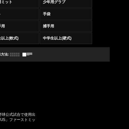
用ミット
少年用グラブ
ト
手袋
手用
捕手用
以上(軟式)
中学生以上(硬式)
示方法
:
野球公式試合で使用出
TUS」ファーストミッ