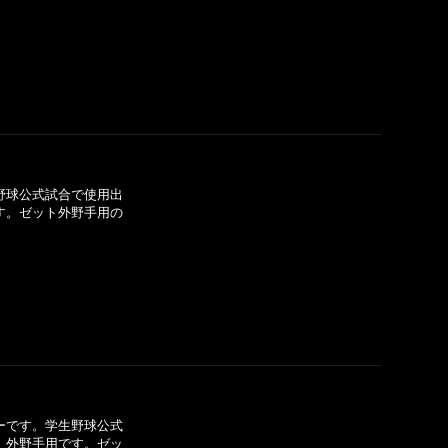
]
野球公式試合で使用出
です。ゼット外野手用の
]
ーです。学生野球公式
S」外野手用です。ゼッ