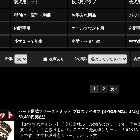
硬式用ミット
軟式用グラブ
軟式
型付け・修理・刺繍
お手入れ用品
バッ
内野手用
オールラウンド用
外野
小学１〜３年生
小学４〜６年生
中学生
画像
:
並び順
:
在庫あり
表
1
2
次
»
ゼット硬式ファーストミット プロステイタス
[
BPROFM233-3732
]
59,400円
(税込)
【おすすめポイント】「高校野球ルール対応のカラーです。学生
来ます。」「左投げ用あり」ＺＥＴＴ最高峰シリーズ「PROSTA
トです。学生野球対応カラー。ポケット丈…