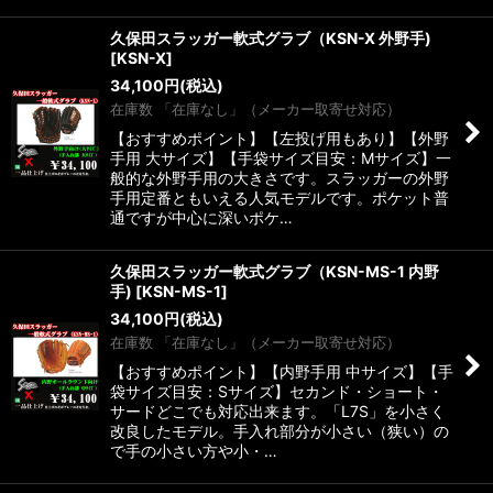
久保田スラッガー軟式グラブ（KSN-X 外野手)
[
KSN-X
]
34,100
円
(税込)
在庫数 「在庫なし」（メーカー取寄せ対応）
【おすすめポイント】【左投げ用もあり】【外野
手用 大サイズ】【手袋サイズ目安：Mサイズ】一
般的な外野手用の大きさです。スラッガーの外野
手用定番ともいえる人気モデルです。ポケット普
通ですが中心に深いポケ…
久保田スラッガー軟式グラブ（KSN-MS-1 内野
手)
[
KSN-MS-1
]
34,100
円
(税込)
在庫数 「在庫なし」（メーカー取寄せ対応）
【おすすめポイント】【内野手用 中サイズ】【手
袋サイズ目安：Sサイズ】セカンド・ショート・
サードどこでも対応出来ます。「L7S」を小さく
改良したモデル。手入れ部分が小さい（狭い）の
で手の小さい方や小・…