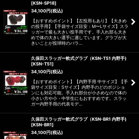
[
KSN-SP18
]
34,100
円
(税込)
【おすすめポイント】【左投用もあり】【大きめ
の投手用】【手袋サイズ目安：M〜Lサイズ】スラ
ッガーで最も大きい投手用です。手入れ部も大き
めで体の大きい選手に適しています。グラブが大
きいことが投球時のバラ…
久保田スラッガー軟式グラブ（KSN-T51 内野手)
[
KSN-T51
]
34,100
円
(税込)
【おすすめポイント】【内野手用 中サイズ】【手
袋サイズ目安：Sサイズ】内野手のどのポジショ
ンにも対応可能。手入れ部分が小さめなので体の
小さい方や小・中学生にもおすすめです。スラッ
ガー内野手用の代表モデ…
久保田スラッガー軟式グラブ（KSN-BR1 内野手)
[
KSN-BR1
]
34,100
円
(税込)