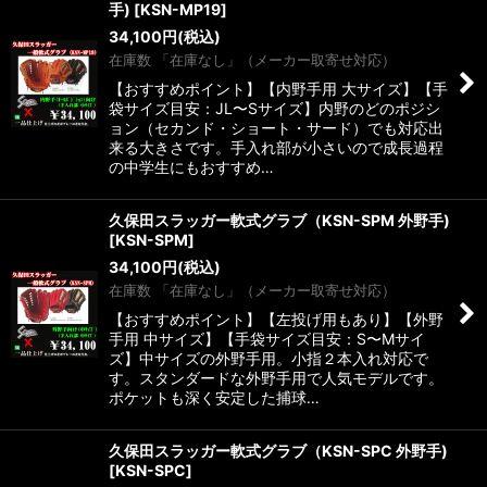
手)
[
KSN-MP19
]
34,100
円
(税込)
在庫数 「在庫なし」（メーカー取寄せ対応）
【おすすめポイント】【内野手用 大サイズ】【手
袋サイズ目安：JL〜Sサイズ】内野のどのポジシ
ョン（セカンド・ショート・サード）でも対応出
来る大きさです。手入れ部が小さいので成長過程
の中学生にもおすすめ…
久保田スラッガー軟式グラブ（KSN-SPM 外野手)
[
KSN-SPM
]
34,100
円
(税込)
在庫数 「在庫なし」（メーカー取寄せ対応）
【おすすめポイント】【左投げ用もあり】【外野
手用 中サイズ】【手袋サイズ目安：S〜Mサイ
ズ】中サイズの外野手用。小指２本入れ対応で
す。スタンダードな外野手用で人気モデルです。
ポケットも深く安定した捕球…
久保田スラッガー軟式グラブ（KSN-SPC 外野手)
[
KSN-SPC
]