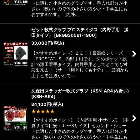
トに適した小さめのグラブです。手入れ部分が小
さい（狭い）ので体の小さい方や小・中学生にも
おすすめです。（内外…
ゼット軟式グラブ プロステイタス（内野手用 源
田タイプ）
[
BRGB30561-1900
]
33,000
円
(税込)
【おすすめポイント】ＺＥＴＴ最高峰シリーズ
「PROSTATUS」内野手用です。深めポケット設
計の源田選手タイプ。内野手用としてどこでも対
応出来ます（サード用としても十分）。 最初から
土手ヒモは抜かれて…
久保田スラッガー軟式グラブ（KSN-AR4 内野手)
[
KSN-AR4
]
34,100
円
(税込)
1
件
【おすすめポイント】【内野手用 小サイズ】【手
袋サイズ目安：JL〜Sサイズ】セカンド・ショー
トに適した小さめのグラブです。手入れ部分が小
さい（狭い）ので体の小さい方や小・中学生にも