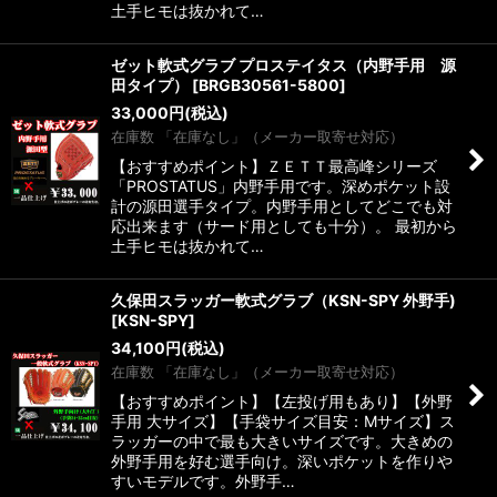
土手ヒモは抜かれて…
ゼット軟式グラブ プロステイタス（内野手用 源
田タイプ）
[
BRGB30561-5800
]
33,000
円
(税込)
在庫数 「在庫なし」（メーカー取寄せ対応）
【おすすめポイント】ＺＥＴＴ最高峰シリーズ
「PROSTATUS」内野手用です。深めポケット設
計の源田選手タイプ。内野手用としてどこでも対
応出来ます（サード用としても十分）。 最初から
土手ヒモは抜かれて…
久保田スラッガー軟式グラブ（KSN-SPY 外野手)
[
KSN-SPY
]
34,100
円
(税込)
在庫数 「在庫なし」（メーカー取寄せ対応）
【おすすめポイント】【左投げ用もあり】【外野
手用 大サイズ】【手袋サイズ目安：Mサイズ】ス
ラッガーの中で最も大きいサイズです。大きめの
外野手用を好む選手向け。深いポケットを作りや
すいモデルです。外野手…