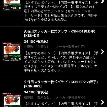
【おすすめポイント】【内野手用 中サイズ】【手
袋サイズ目安：S〜Mサイズ】【小指２本入れ対
応】内野のどのポジション（セカンド・ショー
ト・サード）でも対応出来る大きさです。内野手
向けながら小指２本入れ使…
久保田スラッガー軟式グラブ（KSN-D1 内野手)
[
KSN-D1
]
34,100
円
(税込)
在庫数 「在庫なし」（メーカー取寄せ対応）
【おすすめポイント】【内野手用 大サイズ】【手
袋サイズ目安：Ｍ〜Lサイズ】内野手用の最大サ
イズでポケット広め。セカンド・ショート向けに
なります。ベイスターズ京田選手モデルです。土
手幅も広く大きなポケッ…
久保田スラッガー軟式グラブ（KSN-BR2 内野手)
[
KSN-BR2
]
34,100
円
(税込)
在庫数 「在庫なし」（メーカー取寄せ対応）
【おすすめポイント】【内野手用 大サイズ】【手