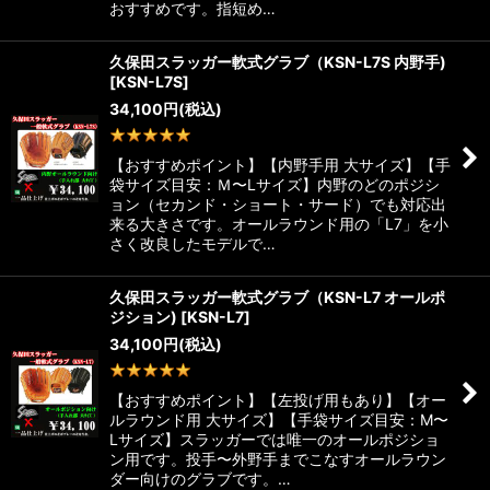
おすすめです。指短め…
久保田スラッガー軟式グラブ（KSN-L7S 内野手)
[
KSN-L7S
]
34,100
円
(税込)
1
件
【おすすめポイント】【内野手用 大サイズ】【手
袋サイズ目安：Ｍ〜Lサイズ】内野のどのポジシ
ョン（セカンド・ショート・サード）でも対応出
来る大きさです。オールラウンド用の「L7」を小
さく改良したモデルで…
久保田スラッガー軟式グラブ（KSN-L7 オールポ
ジション)
[
KSN-L7
]
34,100
円
(税込)
1
件
【おすすめポイント】【左投げ用もあり】【オー
ルラウンド用 大サイズ】【手袋サイズ目安：M〜
Lサイズ】スラッガーでは唯一のオールポジショ
ン用です。投手〜外野手までこなすオールラウン
ダー向けのグラブです。…