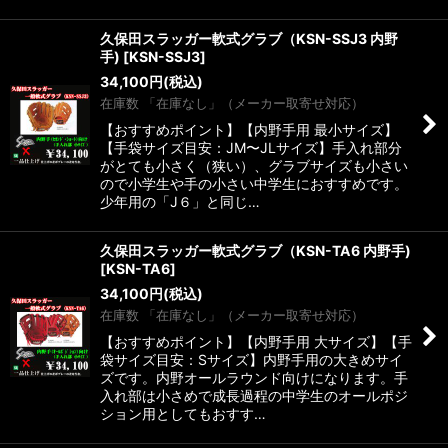
久保田スラッガー軟式グラブ（KSN-SSJ3 内野
手)
[
KSN-SSJ3
]
34,100
円
(税込)
在庫数 「在庫なし」（メーカー取寄せ対応）
【おすすめポイント】【内野手用 最小サイズ】
【手袋サイズ目安：JM〜JLサイズ】手入れ部分
がとても小さく（狭い）、グラブサイズも小さい
ので小学生や手の小さい中学生におすすめです。
少年用の「J６」と同じ…
久保田スラッガー軟式グラブ（KSN-TA6 内野手)
[
KSN-TA6
]
34,100
円
(税込)
在庫数 「在庫なし」（メーカー取寄せ対応）
【おすすめポイント】【内野手用 大サイズ】【手
袋サイズ目安：Sサイズ】内野手用の大きめサイ
ズです。内野オールラウンド向けになります。手
入れ部は小さめで成長過程の中学生のオールポジ
ション用としてもおすす…