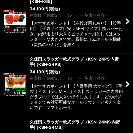
[
KSN-K65
]
34,100
円
(税込)
在庫数 「在庫なし」（メーカー取寄せ対応）
【おすすめポイント】【左投げ用もあり】【投手
用】【手袋サイズ目安：M〜Lサイズ】指カバー付
き。内野用より大きくピッチャー用としてはスタ
ンダードな大きさです。親指にサムホールド機能
（親指のハミだしを無く…
久保田スラッガー軟式グラブ（KSN-24PS 内野
手)
[
KSN-24PS
]
34,100
円
(税込)
在庫数 「在庫なし」（メーカー取寄せ対応）
【おすすめポイント】【内野手用 大サイズ】【手
袋サイズ目安：M〜Lサイズ】スラッガーの内野用
グラブの中では大きいほうに入ります。どのポジ
ションでも対応可能なオールラウンドと考えて良
いです。ソフトボール…
久保田スラッガー軟式グラブ（KSN-24MS 内野
手)
[
KSN-24MS
]