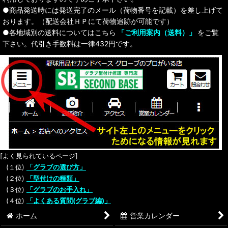
●商品発送時には発送完了のメール（荷物番号を記載）を差し上げて
おります。（配送会社ＨＰにて荷物追跡が可能です）
●各地域別の送料についてはこちら
「ご利用案内（送料）」
をご覧
下さい。代引き手数料は一律432円です。
[よく見られているページ]
(１位)
「グラブの選び方」
(２位)
「型付けの種類」
(３位)
「グラブのお手入れ」
(４位)
「よくある質問(グラブ編)」
ホーム
営業カレンダー