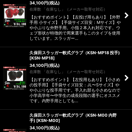
34,100
円
(税込)
在庫数 「在庫なし」（メーカー取寄せ対応）
【おすすめポイント】【左投げ用もあり】【外野
手用 小サイズ】【手袋サイズ目安：Mサイズ】や
や小ぶりな外野手用。小指２本入れ対応です。ウ
ェブ形状が特徴的で周東選手もこのタイプを使用
しています。スラッガー…
久保田スラッガー軟式グラブ（KSN-MP18 投手)
[
KSN-MP18
]
34,100
円
(税込)
在庫数 「在庫なし」（メーカー取寄せ対応）
【おすすめポイント】【左投用もあり】【小さめ
の投手用】【手袋サイズ目安：JL〜Sサイズ】や
や小ぶりな投手用です。手入れ部も小さめなので
小学高学年〜中学生の成長段階の選手にオススメ
です。内野手用としても…
久保田スラッガー軟式グラブ（KSN-M00 内野
手)
[
KSN-M00
]
34,100
円
(税込)