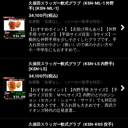
久保田スラッガー軟式グラブ（KSN-ML-1 外野
手)
[
KSN-ML-1
]
34,100
円
(税込)
在庫数 「在庫なし」（メーカー取寄せ対応）
【おすすめポイント】【左投げ用もあり】【外野
手用 小サイズ】【手袋サイズ目安：Sサイズ】一
般的な外野手用を少し小さくしたグラブです。手
入れ部分が小さい（狭い）ので体の小さい方や
小・中学生にもおすすめで…
久保田スラッガー軟式グラブ（KSN-L5 内野手)
[
KSN-L5
]
34,100
円
(税込)
在庫数 「在庫なし」（メーカー取寄せ対応）
【おすすめポイント】【内野手用 大サイズ】【手
袋サイズ目安：Ｍ〜Lサイズ】内野のどのポジシ
ョン（セカンド・ショート・サード）でも対応出
来る大きさです。手入れ部も大きめです。西武ラ
イオンズ時代の辻発彦選…
久保田スラッガー軟式グラブ（KSN-K65 投手)