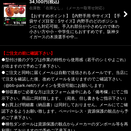
34,100
円
(税込)
在庫数 「在庫なし」（メーカー取寄せ対応）
【おすすめポイント】【内野手用 中サイズ】【手
袋サイズ目安：Sサイズ】内野手のどのポジショ
ンにも対応可能。手入れ部分が小さめなので体の
小さい方や小・中学生にもおすすめです。阪神タ
イガースの木浪選手や中…
【ご注文の前に確認下さい】
●型付け後のグラブは作業の特性から使用感（若干のシミやよごれ）
が出ますので予めご了承下さい。
●ご注文と同時に届くメールは自動で送信されるメールです。当店に
て注文を確認した後、改めてメールを送りますのでご確認下さい。
（@bb-park.netのドメインを受信可能にお願いします）
●領収書がご必要な方は注文フォーム途中にある「備考欄」にてご指
示下さい。商品に同封致します。（宛名、但し書きをご指示下さい）
●お買上げ明細書（納品書）は同封しておりません。メールにてご確
認下さるようお願い致します。ペーパーレス・資源保護の観点から予
めご了承下さい。
●梱包ダンボールは資源保護の観点からメーカーのダンボール等を再
利用しておりますので予めご了承下さい。