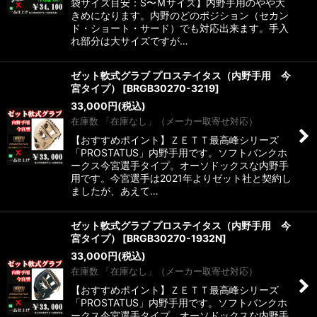
袋サイズ目安：S〜Ｍサイズ】内野手用のやや大
きめになります。内野のどのポジション（セカン
ド・ショート・サード）でも対応出来ます。手入
れ部分は大サイズですが…
ゼット軟式グラブ プロステイタス（内野手用 今
宮タイプ）
[
BRGB30270-3219
]
33,000
円
(税込)
在庫数 「在庫なし」（メーカー取寄せ対応）
【おすすめポイント】ＺＥＴＴ最高峰シリーズ
「PROSTATUS」内野手用です。ソフトバンクホ
ークス今宮選手タイプ。オーソドックスな内野手
用です。今宮選手は2021年よりゼット社と契約し
ましたが、あえて…
ゼット軟式グラブ プロステイタス（内野手用 今
宮タイプ）
[
BRGB30270-1932N
]
33,000
円
(税込)
在庫数 「在庫なし」（メーカー取寄せ対応）
【おすすめポイント】ＺＥＴＴ最高峰シリーズ
「PROSTATUS」内野手用です。ソフトバンクホ
ークス今宮選手タイプ。オーソドックスな内野手