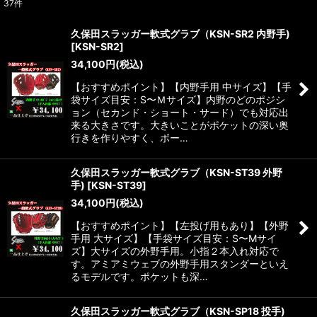
37
件
表示数
:
久保田スラッガー軟式グラブ（KSN-SR2 内野手)
[
KSN-SR2
]
並び順
:
34,100
円
(税込)
【おすすめポイント】【内野手用 中サイズ】【手
絞り込む
袋サイズ目安：S〜Ｍサイズ】内野のどのポジシ
ョン（セカンド・ショート・サード）でも対応出
来る大きさです。大きいことがポケットの深い奥
行きを作りやすく、ボー…
久保田スラッガー軟式グラブ（KSN-ST39 外野
手)
[
KSN-ST39
]
34,100
円
(税込)
【おすすめポイント】【左投げ用もあり】【外野
手用 大サイズ】【手袋サイズ目安：S〜Mサイ
ズ】大サイズの外野手用。小指２本入れ対応で
す。アミアミウェブの外野手用スタンダーといえ
るモデルです。ポケットも深…
久保田スラッガー軟式グラブ（KSN-SP18 投手)