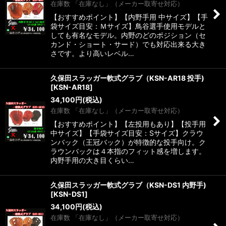
在庫数 「在庫なし」（メーカー取寄せ対応）
【おすすめポイント】【内野手用 中サイズ】【手
袋サイズ目安：Ｍサイズ】鳥谷選手使用モデルと
しても有名なモデル。内野のどのポジション（セ
カンド・ショート・サード）でも対応出来る大き
さです。より高いレベル…
久保田スラッガー軟式グラブ（KSN-AR18 投手)
[
KSN-AR18
]
34,100
円
(税込)
在庫数 「在庫なし」（メーカー取寄せ対応）
【おすすめポイント】【左投用もあり】【投手用
中サイズ】【手袋サイズ目安：Sサイズ】クラウ
ンバック（王冠バック）が特徴的な投手向け。ク
ラウンバックは４本指のフィット感を増します。
内野手用の大き目くらい…
久保田スラッガー軟式グラブ（KSN-DS1 内野手)
[
KSN-DS1
]
34,100
円
(税込)
在庫数 「在庫なし」（メーカー取寄せ対応）