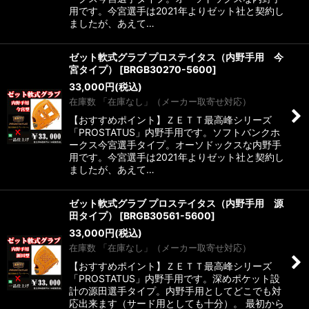
用です。今宮選手は2021年よりゼット社と契約し
ましたが、あえて…
ゼット軟式グラブ プロステイタス（内野手用 今
宮タイプ）
[
BRGB30270-5600
]
33,000
円
(税込)
在庫数 「在庫なし」（メーカー取寄せ対応）
【おすすめポイント】ＺＥＴＴ最高峰シリーズ
「PROSTATUS」内野手用です。ソフトバンクホ
ークス今宮選手タイプ。オーソドックスな内野手
用です。今宮選手は2021年よりゼット社と契約し
ましたが、あえて…
ゼット軟式グラブ プロステイタス（内野手用 源
田タイプ）
[
BRGB30561-5600
]
33,000
円
(税込)
在庫数 「在庫なし」（メーカー取寄せ対応）
【おすすめポイント】ＺＥＴＴ最高峰シリーズ
「PROSTATUS」内野手用です。深めポケット設
計の源田選手タイプ。内野手用としてどこでも対
応出来ます（サード用としても十分）。 最初から