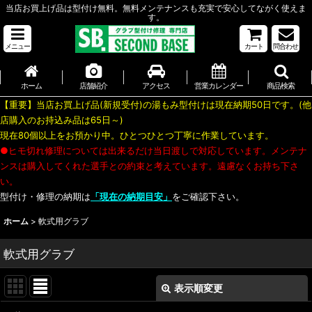
当店お買上げ品は型付け無料。無料メンテナンスも充実で安心してながく使えま
す。
メニュー
カート
問合わせ
ホーム
店舗紹介
アクセス
営業カレンダー
商品検索
【重要】当店お買上げ品(新規受付)の湯もみ型付けは現在納期50日です。(他
店購入のお持込み品は65日～)
現在80個以上をお預かり中。ひとつひとつ丁寧に作業しています。
●ヒモ切れ修理については出来るだけ当日渡しで対応しています。メンテナ
ンスは購入してくれた選手との約束と考えています。遠慮なくお持ち下さ
い。
型付け・修理の納期は
「現在の納期目安」
をご確認下さい。
ホーム
>
軟式用グラブ
軟式用グラブ
表示順変更
閉じる