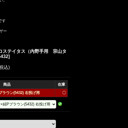
い。
応です
ザー
プロステイタス（内野手用 宗山タ
432
]
(税込)
商品
在庫
ウン(5432) 右投げ用
◯