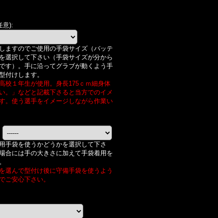
任意)
:
しますのでご使用の手袋サイズ（バッテ
を選択して下さい（手袋サイズが分から
です）。手に沿ってグラブが動くよう手
型付けします。
高校１年生が使用。身長175ｃｍ細身体
い。」などと記載下さると当方でのイメ
す。使う選手をイメージしながら作業い
:
用手袋を使うかどうかを選択して下さ
場合には手の大きさに加えて手袋着用を
。
を選んで型付け後に守備手袋を使うよう
でご安心下さい。