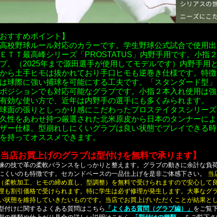
おすすめポイント】
高校野球ルール対応のカラーです。学生野球公式試合で使用出
ＥＴＴ最高峰シリーズ「PROSTATUS」内野手用です。小指
プ
。（2025年まで源田選手が使用してモデルです）内野手用
から土手ヒモは抜かれており手口ヒモも逆巻き仕様です。特徴
は球際に強い捕球を可能にする工夫です。「スタンダード型」
ポジションでも対応可能なグラブです。小指２本入れ使用は強
有効な使い方で、近年は内野手の選手にも多くみられます。
球面の張りとしっかり感にこだわったプロステイタスシリーズ
久性をあわせ持つ厳選された北米原皮から日本のタンナーによ
ザー仕様。型崩れしにくいグラブは良い状態でプレイできる時
を持ってオススメできます。
【当店お買上げのグラブは型付けを無料で承ります】
練の技で革の柔軟バランスをしっかりと整えます。グラブの動きに余計な負
にくいのも特徴です。セカンドベースの一品仕上げを是非ご体感下さい。
当
（柔軟加工、ヒモの締め直し、型調整）を無料で受けられますので安心して
理も割引価格で受けられます。特に学生は必ず修理が発生します。大事なグ
い状態を維持していきたいものです。当店でお買上げいただくことが結果と
型付けに関するよくある質問はこちら
「よくある質問（グラブ編）」
をご覧