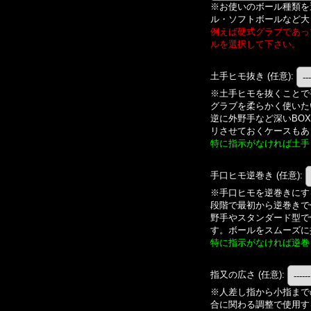
※お使いのボール種類を
ル・ソフトボールなど大
例えば硬式グラブであっ
ルを選択して下さい。
土手ヒモ抜き
(任意)
:
※土手ヒモを抜くことで
グラブを柔らかく使いた
逆に外野手など深いBO
リさせておくケースもあ
特に指示がなければ土手
手口ヒモ逆巻き
(任意)
:
※手口ヒモを逆巻きにす
段階で最初から逆巻きで
野手やスタンダード型で
す。ボールをスムーズに
特に指示がなければ逆巻
指又の広さ
(任意)
:
※人差し指から小指まで
合に関わる調整で使用す