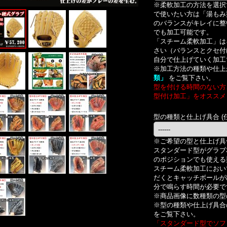
※柔軟加工の方法を選択
で使いたい方は「湯もみ
のバランスがキレイに整
でも加工可能です。
「スチーム柔軟加工」は
さい（バランスとクセ付
自分で仕上げていく加工
※加工方法の種類や仕上
類」
をご覧下さい。
型を付ける時間のない方
型付け加工」をオススメ
型の種類と仕上げ具合
(
※ご希望の型と仕上げ具
スタンダード型がグラブ
のポジションでも使える
スチーム柔軟加工におい
だくとキャッチボールが
分で鳴らす時間が必要で
※商品画像に数種類の型
※型の種類や仕上げ具合
をご覧下さい。
「スタンダード型でソフ