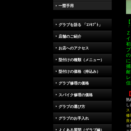
一塁手用
【
グラブを語る 「ｺﾝｾﾌﾟﾄ」
「
Ｚ
店舗のご紹介
イ
初
お店へのアクセス
ブ
の
型付けの種類（メニュー）
に
捕
型付けの価格（持込み）
耐
レ
信
グラブ修理の価格
スパイク修理の価格
熟
し
グラブの選び方
ス
修
グラブのお手入れ
良
※
よくある質問（グラブ編）