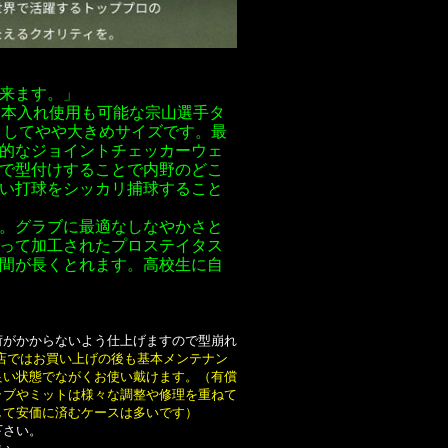
来ます。」
２本入れ使用も可能な宗山選手タ
としてやや大きめサイズです。最
的なジョイントチェッカーウェ
で型付けすることで内野のどこ
い打球をシッカリ捕球すること
。グラブに最適なしなやかさと
って加工されたプロステイタス
間が長くとれます。高校生に自
荷がかからないよう仕上げますので型崩れ
店ではお買い上げの後も基本メンテナン
良い状態でながくお使い戴けます。（有償
ラブやミットは様々な調整や修理を重ねて
して安価に済むケースは多いです）
下さい。