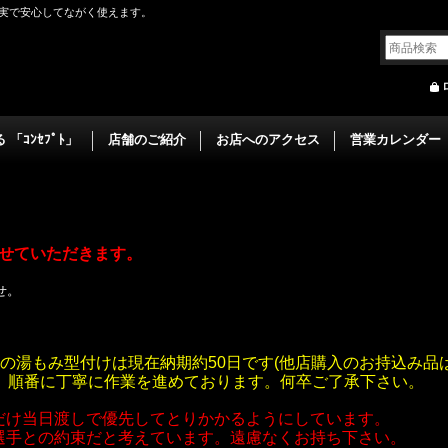
実で安心してながく使えます。
「ｺﾝｾﾌﾟﾄ」
店舗のご紹介
お店へのアクセス
営業カレンダー
】
とさせていただきます。
せ。
の湯もみ型付けは現在納期約50日です(他店購入のお持込み品は
す。順番に丁寧に作業を進めております。何卒ご了承下さい。
だけ当日渡しで優先してとりかかるようにしています。
選手との約束だと考えています。遠慮なくお持ち下さい。