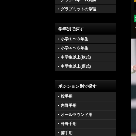
グラブミットの修理
学年別で探す
小学１〜３年生
小学４〜６年生
中学生以上(軟式)
中学生以上(硬式)
ポジション別で探す
投手用
内野手用
オールラウンド用
外野手用
捕手用