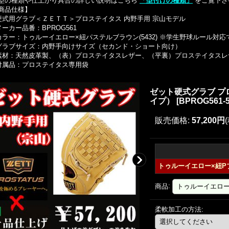
型の種類や仕上がり具合の詳しい説明はこちら
「型付けの種類」
をご覧下さ
商品仕様】
硬式用グラブ＜ＺＥＴＴ＞プロステイタス 内野手用 宗山モデル
メーカー品番：BPROG561
カラー：トゥルーイエロー×紐パステルブラウン(5432) ※学生野球ルール対
グラブサイズ：内野手向けサイズ（セカンド・ショート向け）
素材：天然皮革製、（表）プロステイタスレザー、（平裏）プロステイタスレ
付属品：プロステイタス専用袋
ゼット硬式グラブ 
イプ）
[
BPROG561-5
販売価格
:
57,200円
トゥルーイエロー×紐Pブラ
商品
:
柔軟加工の方法
: