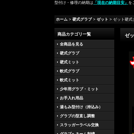
型付け・修理の納期は
「現在の納期目安」
を
ホーム
>
硬式グラブ
>
ゼット
>
ゼット硬式
商品カテゴリ一覧
ゼ
全商品を見る
硬式グラブ
硬式ミット
軟式グラブ
軟式ミット
少年用グラブ・ミット
お手入れ用品
湯もみ型付け（持込み）
グラブの型直し調整
スラッガーラベル交換
グラブへネーム刺繍