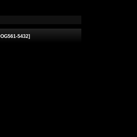
OG561-5432
]