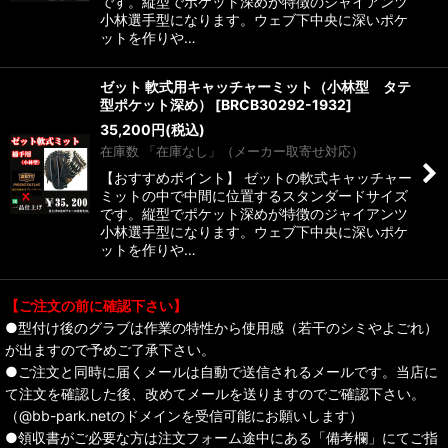
です。縦型でポケット深めが特徴のジャイアンツ
小林選手型になります。ウェブ下中央に深いポケ
ットを作りや…
ゼット 軟式用キャッチャーミット（小林型 タテ
型ポケット深め）
[
BRCB30292-1932
]
35,200
円
(税込)
在庫数 「在庫なし」（メーカー取寄せ対応）
【おすすめポイント】 ゼットの軟式キャッチャー
ミットの中で中間に位置するスタンダードサイズ
です。縦型でポケット深めが特徴のジャイアンツ
小林選手型になります。ウェブ下中央に深いポケ
ットを作りや…
【ご注文の前に確認下さい】
●型付け後のグラブは作業の特性から使用感（若干のシミやよごれ）
が出ますので予めご了承下さい。
●ご注文と同時に届くメールは自動で送信されるメールです。当店に
て注文を確認した後、改めてメールを送りますのでご確認下さい。
（@bb-park.netのドメインを受信可能にお願いします）
●領収書がご必要な方は注文フォーム途中にある「備考欄」にてご指