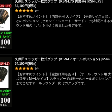
久保田スラッガー軟式グラブ（KSN-L7S 内野手)
[
KSN-L7S
]
34,100円
(税込)
1
件
【おすすめポイント】【内野手用 大サイズ】【手袋サイズ目安：
どのポジション（セカンド・ショート・サード）でも対応出来る
ウンド用の「L7」を小さく改良したモデルで…
久保田スラッガー軟式グラブ（KSN-L7 オールポジション)
[
KSN-L
34,100円
(税込)
1
件
【おすすめポイント】【左投げ用もあり】【オールラウンド用 大
ズ目安：M〜Lサイズ】スラッガーでは唯一のオールポジション
までこなすオールラウンダー向けのグラブです。…