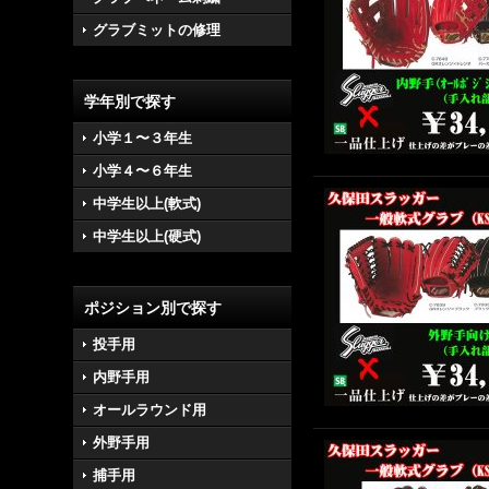
グラブミットの修理
学年別で探す
小学１〜３年生
小学４〜６年生
中学生以上(軟式)
中学生以上(硬式)
ポジション別で探す
投手用
内野手用
オールラウンド用
外野手用
捕手用