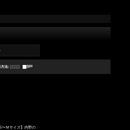
ト
示方法
:
S〜Ｍサイズ】内野の