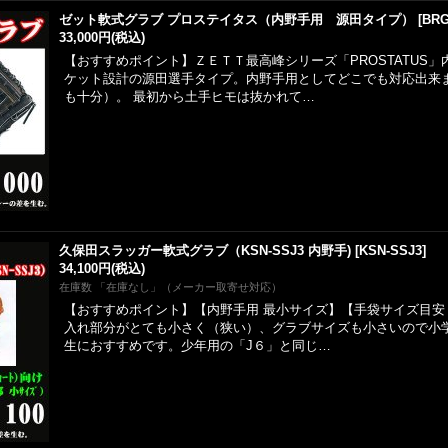
ゼット軟式グラブ プロステイタス（内野手用 源田タイプ）
[
BRG
33,000円
(税込)
【おすすめポイント】ＺＥＴＴ最高峰シリーズ「PROSTATUS
ケット設計の源田選手タイプ。内野手用としてどこでも対応出来
も十分）。 最初から土手ヒモは抜かれて…
久保田スラッガー軟式グラブ（KSN-SSJ3 内野手)
[
KSN-SSJ3
]
34,100円
(税込)
在庫数 「在庫なし」（メーカー取寄せ対応）
【おすすめポイント】【内野手用 最小サイズ】【手袋サイズ目安：
入れ部分がとても小さく（狭い）、グラブサイズも小さいので小
生におすすめです。少年用の「J６」と同じ…