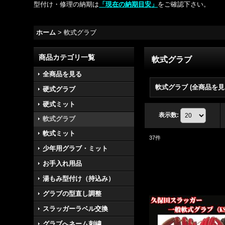
型付け・修理の納期は
「現在の納期目安」
をご確認下さい。
ホーム
>
軟式グラブ
商品カテゴリ一覧
軟式グラブ
全商品を見る
軟式グラブ (全商品を見
硬式グラブ
硬式ミット
表示数
:
軟式グラブ
軟式ミット
37
件
少年用グラブ・ミット
お手入れ用品
湯もみ型付け（持込み）
グラブの型直し調整
スラッガーラベル交換
グラブへネーム刺繍