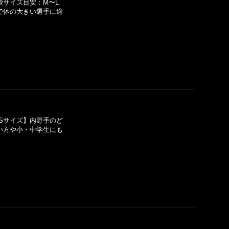
袋サイズ目安：M〜L
で体の大きい選手に適
Sサイズ】内野手のど
い方や小・中学生にも