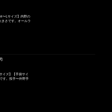
Ｍ〜Lサイズ】内野の
大きさです。オールラ
7
]
サイズ】【手袋サイ
用です。投手〜外野手