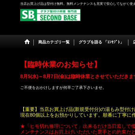
当店お買上げ品は型付け無料。無料メンテナンスも充実で安心してながく使
商品カテゴリ一覧
グラブを語る 「ｺﾝｾﾌﾟﾄ」
【臨時休業のお知らせ】
8月5(水)～8月7日(金)は臨時休業とさせていただき
ご不便をおかけしますが何卒ご了承下さいませ。
【重要】当店お買上げ品(新規受付分)の湯もみ型付け
現在80個以上をお預かりしています。順番に丁寧に
★「ヒモ切れ修理について」出来るだけ当日渡しで
メンテナンスはお買上げいただいた選手との約束だ