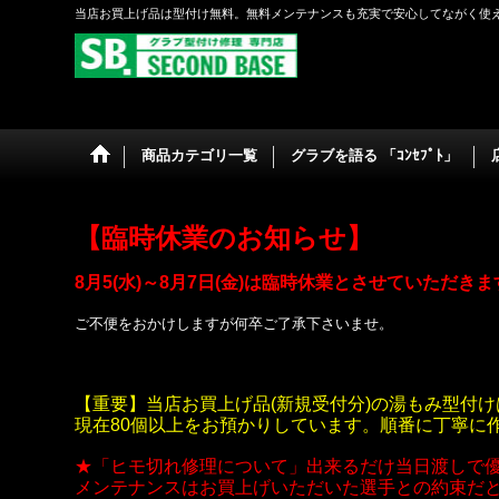
当店お買上げ品は型付け無料。無料メンテナンスも充実で安心してながく使
商品カテゴリ一覧
グラブを語る 「ｺﾝｾﾌﾟﾄ」
【臨時休業のお知らせ】
8月5(水)～8月7日(金)は臨時休業とさせていただき
ご不便をおかけしますが何卒ご了承下さいませ。
【重要】当店お買上げ品(新規受付分)の湯もみ型付け
現在80個以上をお預かりしています。順番に丁寧に
★「ヒモ切れ修理について」出来るだけ当日渡しで
メンテナンスはお買上げいただいた選手との約束だ