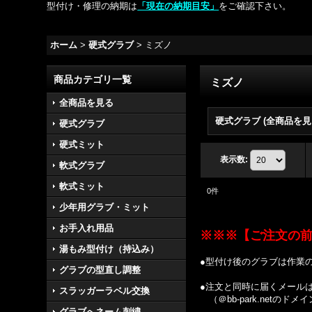
型付け・修理の納期は
「現在の納期目安」
をご確認下さい。
ホーム
>
硬式グラブ
>
ミズノ
商品カテゴリ一覧
ミズノ
全商品を見る
硬式グラブ (全商品を見
硬式グラブ
硬式ミット
表示数
:
軟式グラブ
軟式ミット
0
件
少年用グラブ・ミット
お手入れ用品
※※※【ご注文の
湯もみ型付け（持込み）
●型付け後のグラブは作業
グラブの型直し調整
●注文と同時に届くメール
スラッガーラベル交換
（＠bb-park.netの
グラブへネーム刺繍