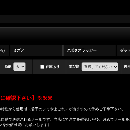
る)
ミズノ
クボタスラッガー
ゼッ
画像
:
並び順
:
在庫あり
表
前に確認下さい】※※※
の特性から使用感（若干のシミやよごれ）が出ますので予めご了承下さい。
は自動で送信されるメールです。当店にて注文を確認した後、改めてメールを
ドメインを受信可能にお願いします）