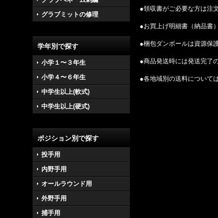
●領収書がご必要な方は注
グラブミットの修理
●お買上げ明細書（納品書
●梱包ダンボールは資源保
学年別で探す
●商品発送時には発送完了
小学１〜３年生
小学４〜６年生
●各地域別の送料について
中学生以上(軟式)
中学生以上(硬式)
ポジション別で探す
投手用
内野手用
オールラウンド用
外野手用
捕手用