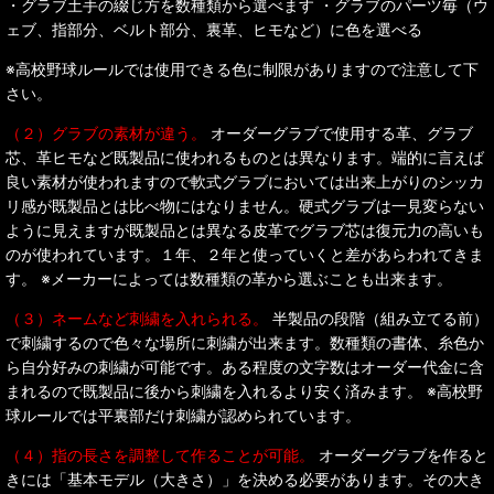
・グラブ土手の綴じ方を数種類から選べます ・グラブのパーツ毎（ウ
ェブ、指部分、ベルト部分、裏革、ヒモなど）に色を選べる
※高校野球ルールでは使用できる色に制限がありますので注意して下
さい。
（２）グラブの素材が違う。
オーダーグラブで使用する革、グラブ
芯、革ヒモなど既製品に使われるものとは異なります。端的に言えば
良い素材が使われますので軟式グラブにおいては出来上がりのシッカ
リ感が既製品とは比べ物にはなりません。硬式グラブは一見変らない
ように見えますが既製品とは異なる皮革でグラブ芯は復元力の高いも
のが使われています。１年、２年と使っていくと差があらわれてきま
す。 ※メーカーによっては数種類の革から選ぶことも出来ます。
（３）ネームなど刺繍を入れられる。
半製品の段階（組み立てる前）
で刺繍するので色々な場所に刺繍が出来ます。数種類の書体、糸色か
ら自分好みの刺繍が可能です。ある程度の文字数はオーダー代金に含
まれるので既製品に後から刺繍を入れるより安く済みます。 ※高校野
球ルールでは平裏部だけ刺繍が認められています。
（４）指の長さを調整して作ることが可能。
オーダーグラブを作ると
きには「基本モデル（大きさ）」を決める必要があります。その大き