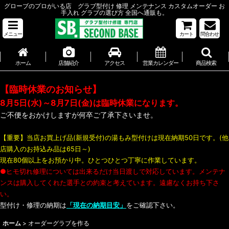
グローブのプロがいる店 グラブ型付け 修理 メンテナンス カスタムオーダー お
手入れ グラブの選び方 全国へ通販も。
メニュー
カート
問合わせ
ホーム
店舗紹介
アクセス
営業カレンダー
商品検索
【臨時休業のお知らせ】
8月5日(水)～8月7日(金)は臨時休業になります。
ご不便をおかけしますが何卒ご了承下さいませ。
【重要】当店お買上げ品(新規受付)の湯もみ型付けは現在納期50日です。(他
店購入のお持込み品は65日～)
現在80個以上をお預かり中。ひとつひとつ丁寧に作業しています。
●ヒモ切れ修理については出来るだけ当日渡しで対応しています。メンテナ
ンスは購入してくれた選手との約束と考えています。遠慮なくお持ち下さ
い。
型付け・修理の納期は
「現在の納期目安」
をご確認下さい。
ホーム
>
オーダーグラブを作る