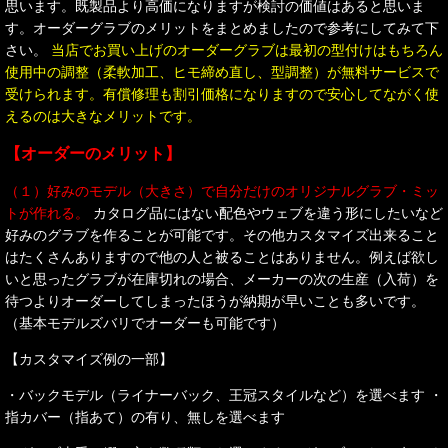
思います。既製品より高価になりますが検討の価値はあると思いま
す。オーダーグラブのメリットをまとめましたので参考にしてみて下
さい。
当店でお買い上げのオーダーグラブは最初の型付けはもちろん
使用中の調整（柔軟加工、ヒモ締め直し、型調整）が無料サービスで
受けられます。有償修理も割引価格になりますので安心してながく使
えるのは大きなメリットです。
【オーダーのメリット】
（１）好みのモデル（大きさ）で自分だけのオリジナルグラブ・ミッ
トが作れる。
カタログ品にはない配色やウェブを違う形にしたいなど
好みのグラブを作ることが可能です。その他カスタマイズ出来ること
はたくさんありますので他の人と被ることはありません。例えば欲し
いと思ったグラブが在庫切れの場合、メーカーの次の生産（入荷）を
待つよりオーダーしてしまったほうが納期が早いことも多いです。
（基本モデルズバリでオーダーも可能です）
【カスタマイズ例の一部】
・バックモデル（ライナーバック、王冠スタイルなど）を選べます ・
指カバー（指あて）の有り、無しを選べます