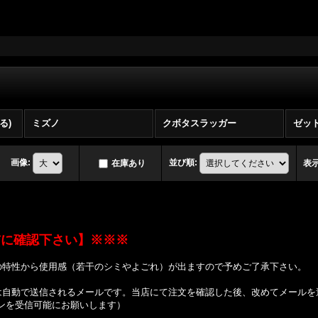
る)
ミズノ
クボタスラッガー
ゼッ
画像
:
並び順
:
在庫あり
表
前に確認下さい】※※※
の特性から使用感（若干のシミやよごれ）が出ますので予めご了承下さい。
は自動で送信されるメールです。当店にて注文を確認した後、改めてメールを
ドメインを受信可能にお願いします）