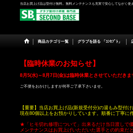
当店お買上げ品は型付け無料。無料メンテナンスも充実で安心してながく使
商品カテゴリ一覧
グラブを語る 「ｺﾝｾﾌﾟﾄ」
【臨時休業のお知らせ】
8月5(水)～8月7日(金)は臨時休業とさせていただき
ご不便をおかけしますが何卒ご了承下さいませ。
【重要】当店お買上げ品(新規受付分)の湯もみ型付け
現在80個以上をお預かりしています。順番に丁寧に
★「ヒモ切れ修理について」出来るだけ当日渡しで
メンテナンスはお買上げいただいた選手との約束だ