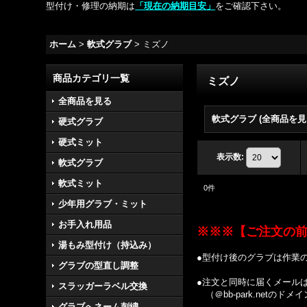
型付け・修理の納期は
「現在の納期目安」
をご確認下さい。
ホーム
>
軟式グラブ
>
ミズノ
商品カテゴリ一覧
ミズノ
全商品を見る
軟式グラブ (全商品を見
硬式グラブ
硬式ミット
表示数
:
軟式グラブ
軟式ミット
0
件
少年用グラブ・ミット
お手入れ用品
※※※【ご注文の
湯もみ型付け（持込み）
●型付け後のグラブは作業
グラブの型直し調整
●注文と同時に届くメール
スラッガーラベル交換
（＠bb-park.netの
グラブへネーム刺繍