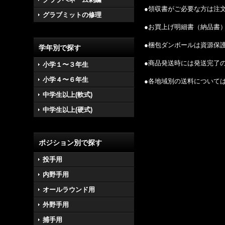
●領収書がご必要な方は注
グラブミットの修理
●お買上げ明細書（納品書
●梱包ダンボールは資源保
学年別で探す
●商品発送時には発送完了
小学１〜３年生
小学４〜６年生
●各地域別の送料について
中学生以上(軟式)
中学生以上(硬式)
ポジション別で探す
投手用
内野手用
オールラウンド用
外野手用
捕手用