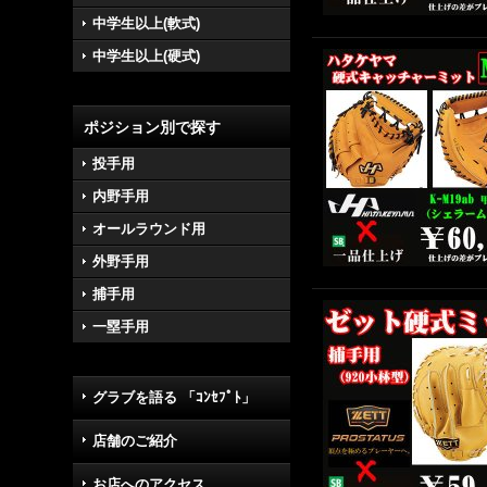
中学生以上(軟式)
中学生以上(硬式)
ポジション別で探す
投手用
内野手用
オールラウンド用
外野手用
捕手用
一塁手用
グラブを語る 「ｺﾝｾﾌﾟﾄ」
店舗のご紹介
お店へのアクセス