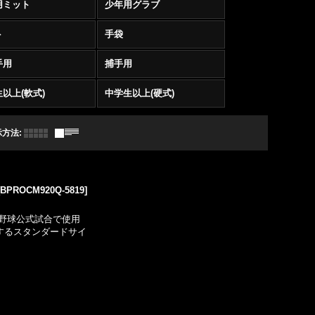
用ミット
少年用グラブ
ト
手袋
手用
捕手用
以上(軟式)
中学生以上(硬式)
示方法
:
[
BPROCM920Q-5819
]
野球公式試合で使用
するスタンダードサイ