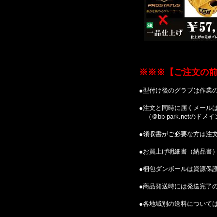
※※※【ご注文の
●型付け後のグラブは作業
●注文と同時に届くメール
（＠bb-park.netの
●領収書がご必要な方は注
●お買上げ明細書（納品書
●梱包ダンボールは資源保
●商品発送時には発送完了
●各地域別の送料について