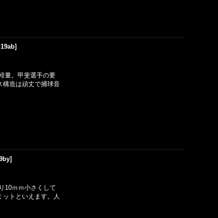
19ab
]
軽量。甲斐選手の要
ス構造は頑丈で捕球音
9by
]
り10ｍｍ小さくして
ミットといえます。人