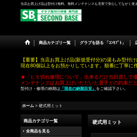
当店お買上げ品は型付け無料。無料メンテナンスも充実で安心してながく使
商品カテゴリ一覧
グラブを語る 「ｺﾝｾﾌﾟﾄ」
【重要】当店お買上げ品(新規受付分)の湯もみ型付け
現在80個以上をお預かりしています。順番に丁寧に
★「ヒモ切れ修理について」出来るだけ当日渡しで
メンテナンスはお買上げいただいた選手との約束だ
型付け・修理の納期は
「現在の納期目安」
をご確認下さい。
ホーム
>
硬式用ミット
商品カテゴリ一覧
硬式用ミット
全商品を見る