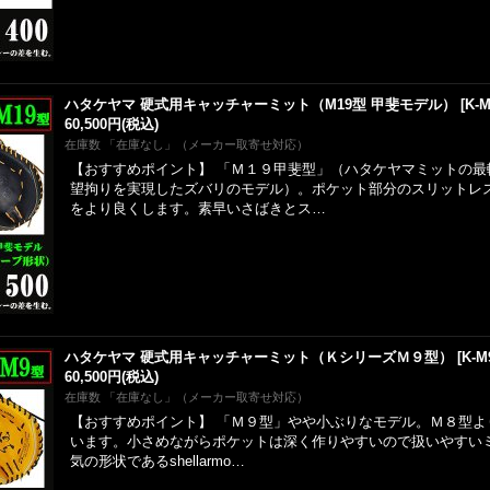
ハタケヤマ 硬式用キャッチャーミット（M19型 甲斐モデル）
[
K-M
60,500円
(税込)
在庫数 「在庫なし」（メーカー取寄せ対応）
【おすすめポイント】 「Ｍ１９甲斐型」（ハタケヤマミットの最
望拘りを実現したズバリのモデル）。ポケット部分のスリットレ
をより良くします。素早いさばきとス…
ハタケヤマ 硬式用キャッチャーミット（ＫシリーズＭ９型）
[
K-M
60,500円
(税込)
在庫数 「在庫なし」（メーカー取寄せ対応）
【おすすめポイント】 「Ｍ９型」やや小ぶりなモデル。Ｍ８型よ
います。小さめながらポケットは深く作りやすいので扱いやすい
気の形状であるshellarmo…