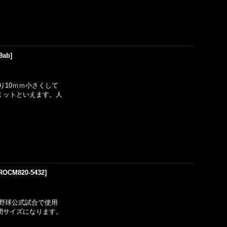
9ab
]
り10ｍｍ小さくして
ミットといえます。人
ROCM820-5432
]
野球公式試合で使用
間サイズになります。