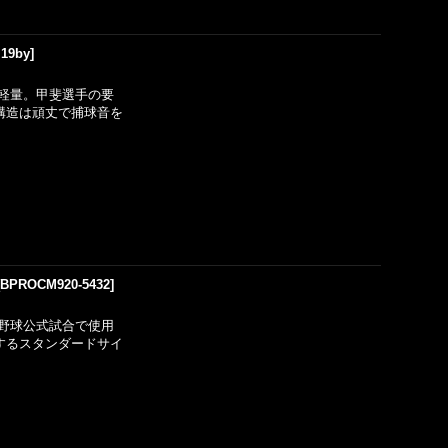
19by
]
軽量。甲斐選手の要
構造は頑丈で捕球音を
[
BPROCM920-5432
]
野球公式試合で使用
するスタンダードサイ