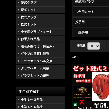
硬式用グラブ
硬式グラブ
硬式ミット
少年用ミット
軟式グラブ
投手用
軟式ミット
少年用グラブ・ミット
一塁手用
お手入れ用品
表示数
:
湯もみ型付け（持込み）
グラブの型直し調整
11
件
スラッガーラベル交換
グラブへネーム刺繍
グラブミットの修理
学年別で探す
小学１〜３年生
小学４〜６年生