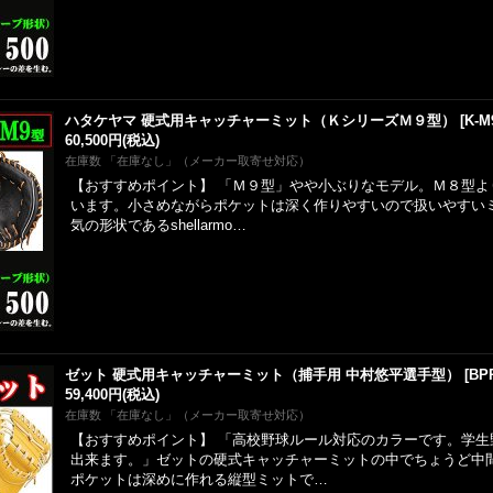
ハタケヤマ 硬式用キャッチャーミット（ＫシリーズＭ９型）
[
K-M
60,500円
(税込)
在庫数 「在庫なし」（メーカー取寄せ対応）
【おすすめポイント】 「Ｍ９型」やや小ぶりなモデル。Ｍ８型よ
います。小さめながらポケットは深く作りやすいので扱いやすい
気の形状であるshellarmo…
ゼット 硬式用キャッチャーミット（捕手用 中村悠平選手型）
[
BP
59,400円
(税込)
在庫数 「在庫なし」（メーカー取寄せ対応）
【おすすめポイント】 「高校野球ルール対応のカラーです。学生
出来ます。」ゼットの硬式キャッチャーミットの中でちょうど中
ポケットは深めに作れる縦型ミットで…