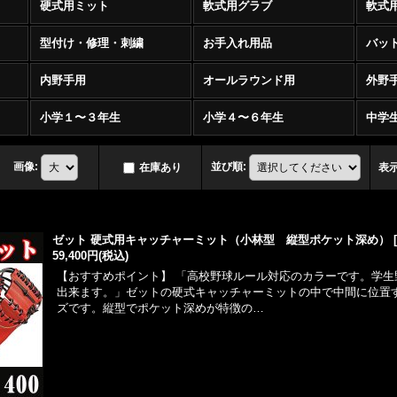
硬式用ミット
軟式用グラブ
軟式
型付け・修理・刺繍
お手入れ用品
バッ
内野手用
オールラウンド用
外野
小学１〜３年生
小学４〜６年生
中学生
画像
:
並び順
:
在庫あり
表
ゼット 硬式用キャッチャーミット（小林型 縦型ポケット深め）
59,400円
(税込)
【おすすめポイント】 「高校野球ルール対応のカラーです。学生
出来ます。」ゼットの硬式キャッチャーミットの中で中間に位置
ズです。縦型でポケット深めが特徴の…