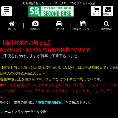
野球用品セカンドベース グローブのプロがいる店
メニュー
カート
問合わせ
ホーム
店舗紹介
アクセス
営業カレンダー
商品検索
【臨時休業のお知らせ】
8月5日(水)～8月7日(金)は臨時休業になります。
ご不便をおかけしますが何卒ご了承下さいませ。
【重要】当店お買上げ品(新規受付)の湯もみ型付けは現在納期50日です。(他
店購入のお持込み品は65日～)
現在80個以上をお預かり中。ひとつひとつ丁寧に作業しています。
●ヒモ切れ修理については出来るだけ当日渡しで対応しています。メンテナ
ンスは購入してくれた選手との約束と考えています。遠慮なくお持ち下さ
い。
型付け・修理の納期は
「現在の納期目安」
をご確認下さい。
ホーム
>
スラッガーラベル交換