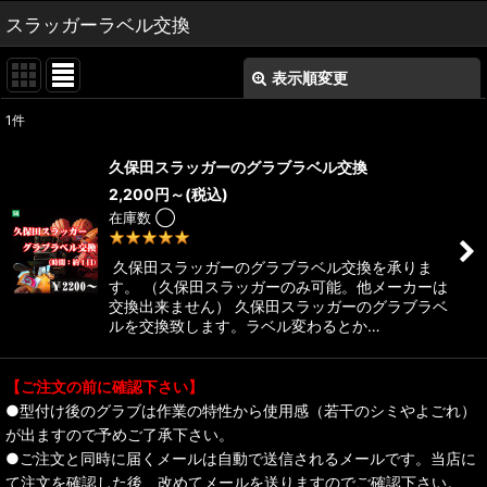
スラッガーラベル交換
表示順変更
閉じる
1
件
表示数
:
久保田スラッガーのグラブラベル交換
2,200
円
～
(税込)
並び順
:
在庫数 ◯
7
件
絞り込む
久保田スラッガーのグラブラベル交換を承りま
す。 （久保田スラッガーのみ可能。他メーカーは
交換出来ません） 久保田スラッガーのグラブラベ
ルを交換致します。ラベル変わるとか…
【ご注文の前に確認下さい】
●型付け後のグラブは作業の特性から使用感（若干のシミやよごれ）
が出ますので予めご了承下さい。
●ご注文と同時に届くメールは自動で送信されるメールです。当店に
て注文を確認した後、改めてメールを送りますのでご確認下さい。