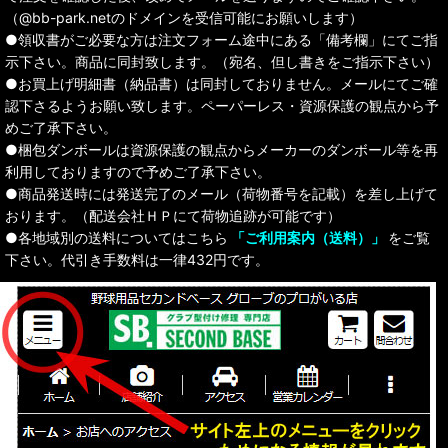
（@bb-park.netのドメインを受信可能にお願いします）
●領収書がご必要な方は注文フォーム途中にある「備考欄」にてご指
示下さい。商品に同封致します。（宛名、但し書きをご指示下さい）
●お買上げ明細書（納品書）は同封しておりません。メールにてご確
認下さるようお願い致します。ペーパーレス・資源保護の観点から予
めご了承下さい。
●梱包ダンボールは資源保護の観点からメーカーのダンボール等を再
利用しておりますので予めご了承下さい。
●商品発送時には発送完了のメール（荷物番号を記載）を差し上げて
おります。（配送会社ＨＰにて荷物追跡が可能です）
●各地域別の送料についてはこちら
「ご利用案内（送料）」
をご覧
下さい。代引き手数料は一律432円です。