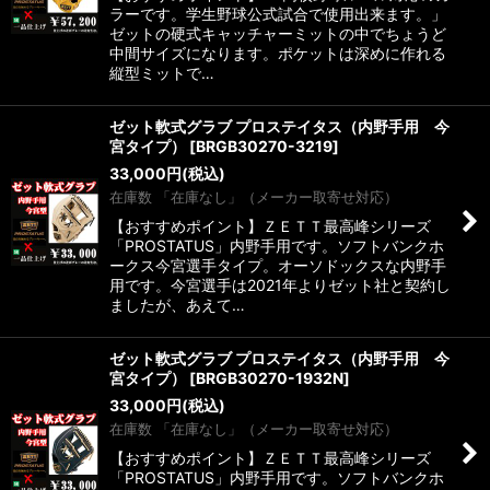
ラーです。学生野球公式試合で使用出来ます。」
ゼットの硬式キャッチャーミットの中でちょうど
中間サイズになります。ポケットは深めに作れる
縦型ミットで…
ゼット軟式グラブ プロステイタス（内野手用 今
宮タイプ）
[
BRGB30270-3219
]
33,000
円
(税込)
在庫数 「在庫なし」（メーカー取寄せ対応）
【おすすめポイント】ＺＥＴＴ最高峰シリーズ
「PROSTATUS」内野手用です。ソフトバンクホ
ークス今宮選手タイプ。オーソドックスな内野手
用です。今宮選手は2021年よりゼット社と契約し
ましたが、あえて…
ゼット軟式グラブ プロステイタス（内野手用 今
宮タイプ）
[
BRGB30270-1932N
]
33,000
円
(税込)
在庫数 「在庫なし」（メーカー取寄せ対応）
【おすすめポイント】ＺＥＴＴ最高峰シリーズ
「PROSTATUS」内野手用です。ソフトバンクホ