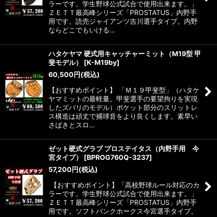
ラーです。学生野球公式試合で使用出来ます。」
ＺＥＴＴ最高峰シリーズ「PROSTATUS」内野手
用です。読売ジャイアンツ吉川選手タイプ。内野
ならどこでもいける…
ハタケヤマ 硬式用キャッチャーミット（M19型 甲
斐モデル）
[
K-M19by
]
60,500
円
(税込)
【おすすめポイント】 「Ｍ１９甲斐型」（ハタケ
ヤマミットの最軽量。甲斐選手の要望拘りを実現
したズバリのモデル）ポケット部分のスリットレ
ス構造は頑丈で捕球音をより良くします。素早い
さばきとスロ…
ゼット硬式グラブ プロステイタス（内野手用 今
宮タイプ）
[
BPROG760Q-3237
]
57,200
円
(税込)
【おすすめポイント】「高校野球ルール対応のカ
ラーです。学生野球公式試合で使用出来ます。」
ＺＥＴＴ最高峰シリーズ「PROSTATUS」内野手
用です。ソフトバンクホークス今宮選手タイプ。