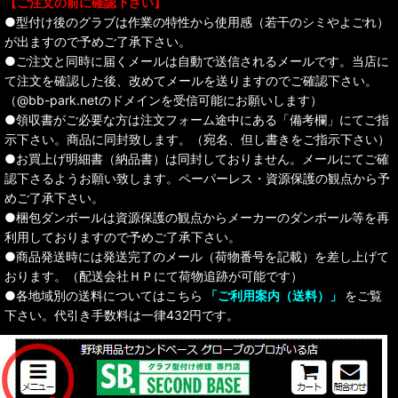
【ご注文の前に確認下さい】
●型付け後のグラブは作業の特性から使用感（若干のシミやよごれ）
が出ますので予めご了承下さい。
●ご注文と同時に届くメールは自動で送信されるメールです。当店に
て注文を確認した後、改めてメールを送りますのでご確認下さい。
（@bb-park.netのドメインを受信可能にお願いします）
●領収書がご必要な方は注文フォーム途中にある「備考欄」にてご指
示下さい。商品に同封致します。（宛名、但し書きをご指示下さい）
●お買上げ明細書（納品書）は同封しておりません。メールにてご確
認下さるようお願い致します。ペーパーレス・資源保護の観点から予
めご了承下さい。
●梱包ダンボールは資源保護の観点からメーカーのダンボール等を再
利用しておりますので予めご了承下さい。
●商品発送時には発送完了のメール（荷物番号を記載）を差し上げて
おります。（配送会社ＨＰにて荷物追跡が可能です）
●各地域別の送料についてはこちら
「ご利用案内（送料）」
をご覧
下さい。代引き手数料は一律432円です。