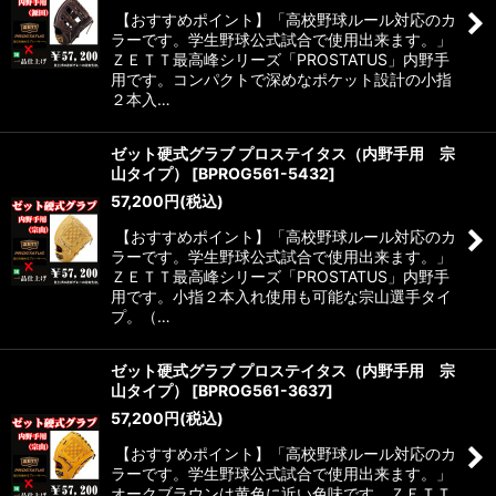
【おすすめポイント】「高校野球ルール対応のカ
ラーです。学生野球公式試合で使用出来ます。」
ＺＥＴＴ最高峰シリーズ「PROSTATUS」内野手
用です。コンパクトで深めなポケット設計の小指
２本入…
ゼット硬式グラブ プロステイタス（内野手用 宗
山タイプ）
[
BPROG561-5432
]
57,200
円
(税込)
【おすすめポイント】「高校野球ルール対応のカ
ラーです。学生野球公式試合で使用出来ます。」
ＺＥＴＴ最高峰シリーズ「PROSTATUS」内野手
用です。小指２本入れ使用も可能な宗山選手タイ
プ。（…
ゼット硬式グラブ プロステイタス（内野手用 宗
山タイプ）
[
BPROG561-3637
]
57,200
円
(税込)
【おすすめポイント】「高校野球ルール対応のカ
ラーです。学生野球公式試合で使用出来ます。」
オークブラウンは黄色に近い色味です。ＺＥＴＴ