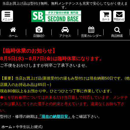
当店お買上げ品は型付け無料。無料メンテナンスも充実で安心してながく使えま
す。
メニュー
カート
問合わせ
ホーム
店舗紹介
アクセス
営業カレンダー
商品検索
【臨時休業のお知らせ】
8月5日(水)～8月7日(金)は臨時休業になります。
ご不便をおかけしますが何卒ご了承下さいませ。
【重要】当店お買上げ品(新規受付)の湯もみ型付けは現在納期50日です。(他
店購入のお持込み品は65日～)
現在80個以上をお預かり中。ひとつひとつ丁寧に作業しています。
●ヒモ切れ修理については出来るだけ当日渡しで対応しています。メンテナ
ンスは購入してくれた選手との約束と考えています。遠慮なくお持ち下さ
い。
型付け・修理の納期は
「現在の納期目安」
をご確認下さい。
ホーム
>
中学生以上(硬式)