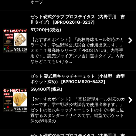
オーソ…
ゼット硬式グラブ プロステイタス（内野手用 吉
川タイプ）
[
BPROG261Q-3237
]
57,200
円
(税込)
【おすすめポイント】「高校野球ルール対応のカ
ラーです。学生野球公式試合で使用出来ます。」
ＺＥＴＴ最高峰シリーズ「PROSTATUS」内野手
用です。読売ジャイアンツ吉川選手タイプ。内野
ならどこでもいける…
ゼット 硬式用キャッチャーミット（小林型 縦型
ポケット深め）
[
BPROCM920-5432
]
59,400
円
(税込)
【おすすめポイント】 「高校野球ルール対応のカ
ラーです。学生野球公式試合で使用出来ます。」
ゼットの硬式キャッチャーミットの中で中間に位
置するスタンダードサイズです。縦型でポケット
深めが特徴の…
ゼット硬式グラブ プロステイタス（内野手用 吉