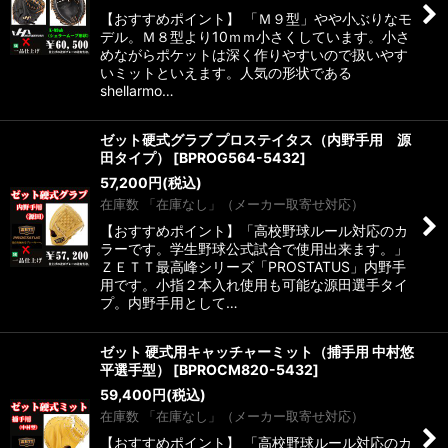
【おすすめポイント】 「Ｍ９型」やや小ぶりなモ
デル。Ｍ８型より10ｍｍ小さくしています。小さ
めながらポケットは深く作りやすいので扱いやす
いミットといえます。人気の形状である
shellarmo…
ゼット硬式グラブ プロステイタス（内野手用 源
田タイプ）
[
BPROG564-5432
]
57,200
円
(税込)
在庫数 「在庫なし」（メーカー取寄せ対応）
【おすすめポイント】「高校野球ルール対応のカ
ラーです。学生野球公式試合で使用出来ます。」
ＺＥＴＴ最高峰シリーズ「PROSTATUS」内野手
用です。小指２本入れ使用も可能な源田選手タイ
プ。内野手用として…
ゼット 硬式用キャッチャーミット（捕手用 中村悠
平選手型）
[
BPROCM820-5432
]
59,400
円
(税込)
在庫数 「在庫なし」（メーカー取寄せ対応）
【おすすめポイント】 「高校野球ルール対応のカ