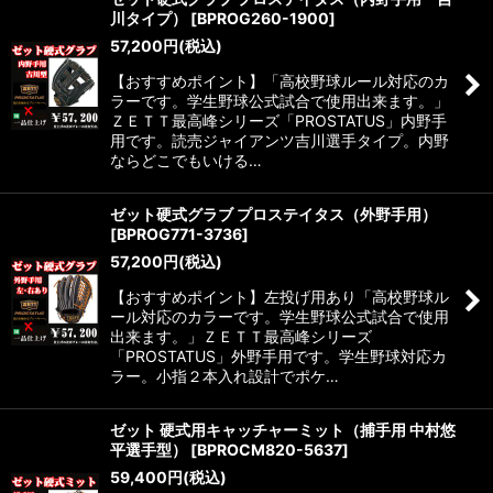
川タイプ）
[
BPROG260-1900
]
57,200
円
(税込)
【おすすめポイント】「高校野球ルール対応のカ
ラーです。学生野球公式試合で使用出来ます。」
ＺＥＴＴ最高峰シリーズ「PROSTATUS」内野手
用です。読売ジャイアンツ吉川選手タイプ。内野
ならどこでもいける…
ゼット硬式グラブ プロステイタス（外野手用）
[
BPROG771-3736
]
57,200
円
(税込)
【おすすめポイント】左投げ用あり「高校野球ル
ール対応のカラーです。学生野球公式試合で使用
出来ます。」ＺＥＴＴ最高峰シリーズ
「PROSTATUS」外野手用です。学生野球対応カ
ラー。小指２本入れ設計でポケ…
ゼット 硬式用キャッチャーミット（捕手用 中村悠
平選手型）
[
BPROCM820-5637
]
59,400
円
(税込)