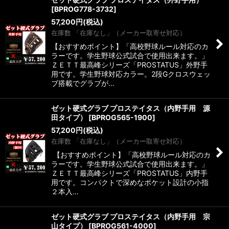
[
BPROG778-3732
]
57,200
円
(税込)
在庫数 「在庫なし」（メーカー取寄せ対応）
【おすすめポイント】「高校野球ルール対応のカ
ラーです。学生野球公式試合で使用出来ます。」
ＺＥＴＴ最高峰シリーズ「PROSTATUS」外野手
用です。学生野球対応カラー。2段Gクロスウェッ
ブ搭載でグラブが…
ゼット硬式グラブ プロステイタス（内野手用 源
田タイプ）
[
BPROG565-1900
]
57,200
円
(税込)
在庫数 「在庫なし」（メーカー取寄せ対応）
【おすすめポイント】「高校野球ルール対応のカ
ラーです。学生野球公式試合で使用出来ます。」
ＺＥＴＴ最高峰シリーズ「PROSTATUS」内野手
用です。コンパクトで深めなポケット設計の小指
２本入…
ゼット硬式グラブ プロステイタス（内野手用 宗
山タイプ）
[
BPROG561-4000
]