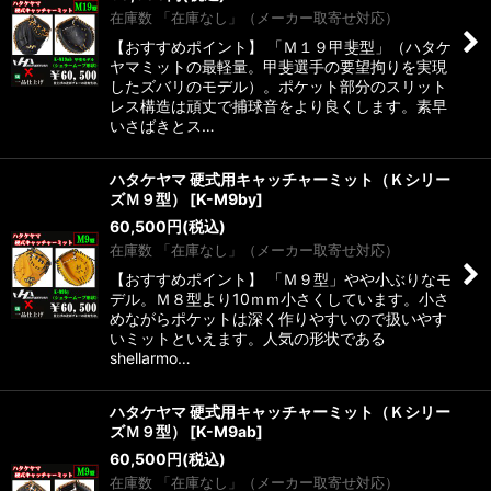
在庫数 「在庫なし」（メーカー取寄せ対応）
【おすすめポイント】 「Ｍ１９甲斐型」（ハタケ
ヤマミットの最軽量。甲斐選手の要望拘りを実現
したズバリのモデル）。ポケット部分のスリット
レス構造は頑丈で捕球音をより良くします。素早
いさばきとス…
ハタケヤマ 硬式用キャッチャーミット（Ｋシリー
ズＭ９型）
[
K-M9by
]
60,500
円
(税込)
在庫数 「在庫なし」（メーカー取寄せ対応）
【おすすめポイント】 「Ｍ９型」やや小ぶりなモ
デル。Ｍ８型より10ｍｍ小さくしています。小さ
めながらポケットは深く作りやすいので扱いやす
いミットといえます。人気の形状である
shellarmo…
ハタケヤマ 硬式用キャッチャーミット（Ｋシリー
ズＭ９型）
[
K-M9ab
]
60,500
円
(税込)
在庫数 「在庫なし」（メーカー取寄せ対応）