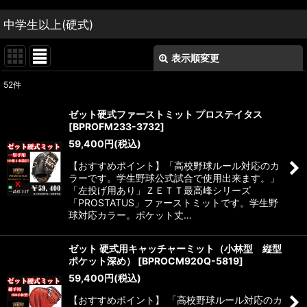
中学生以上(硬式)
表示順変更
閉じる
52
件
表示数
:
ゼット硬式ファーストミット プロステイタス
[
BPROFM233-3732
]
並び順
:
59,400
円
(税込)
【おすすめポイント】「高校野球ルール対応のカ
絞り込む
ラーです。学生野球公式試合で使用出来ます。」
「左投げ用あり」ＺＥＴＴ最高峰シリーズ
「PROSTATUS」ファーストミットです。学生野
球対応カラー。ポケット丈…
ゼット 硬式用キャッチャーミット（小林型 縦型
ポケット深め）
[
BPROCM920Q-5819
]
59,400
円
(税込)
【おすすめポイント】 「高校野球ルール対応のカ