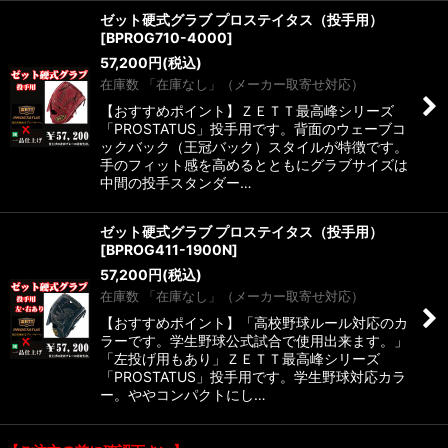
ゼット硬式グラブ プロステイタス（投手用）
[
BPROG710-4000
]
57,200
円
(税込)
在庫数 「在庫なし」（メーカー取寄せ対応）
【おすすめポイント】ＺＥＴＴ最高峰シリーズ
「PROSTATUS」投手用です。背面のウェーブコ
ックバック（王冠バック）スタイルが特徴です。
手のフィット感を高めるとともにグラブサイズは
中間の投手スタンダー…
ゼット硬式グラブ プロステイタス（投手用）
[
BPROG411-1900N
]
57,200
円
(税込)
在庫数 「在庫なし」（メーカー取寄せ対応）
【おすすめポイント】「高校野球ルール対応のカ
ラーです。学生野球公式試合で使用出来ます。」
「左投げ用もあり」ＺＥＴＴ最高峰シリーズ
「PROSTATUS」投手用です。学生野球対応カラ
ー。ややコンパクトにし…