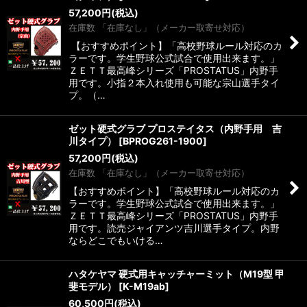
57,200
円
(税込)
在庫数 「在庫なし」（メーカー取寄せ対応）
【おすすめポイント】「高校野球ルール対応のカ
ラーです。学生野球公式試合で使用出来ます。」
ＺＥＴＴ最高峰シリーズ「PROSTATUS」内野手
用です。小指２本入れ使用も可能な宗山選手タイ
プ。（…
ゼット硬式グラブ プロステイタス（内野手用 吉
川タイプ）
[
BPROG261-1900
]
57,200
円
(税込)
在庫数 「在庫なし」（メーカー取寄せ対応）
【おすすめポイント】「高校野球ルール対応のカ
ラーです。学生野球公式試合で使用出来ます。」
ＺＥＴＴ最高峰シリーズ「PROSTATUS」内野手
用です。読売ジャイアンツ吉川選手タイプ。内野
ならどこでもいける…
ハタケヤマ 硬式用キャッチャーミット（M19型 甲
斐モデル）
[
K-M19ab
]
60,500
円
(税込)