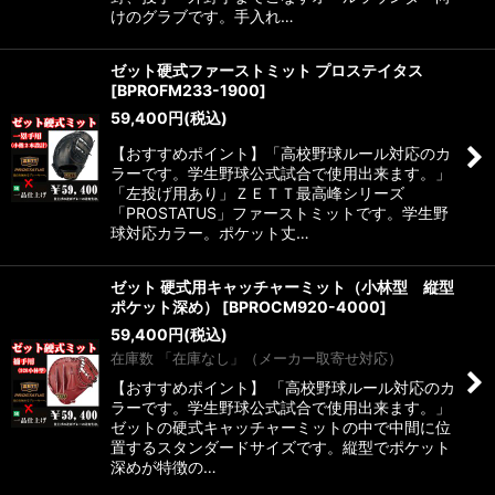
けのグラブです。手入れ…
ゼット硬式ファーストミット プロステイタス
[
BPROFM233-1900
]
59,400
円
(税込)
【おすすめポイント】「高校野球ルール対応のカ
ラーです。学生野球公式試合で使用出来ます。」
「左投げ用あり」ＺＥＴＴ最高峰シリーズ
「PROSTATUS」ファーストミットです。学生野
球対応カラー。ポケット丈…
ゼット 硬式用キャッチャーミット（小林型 縦型
ポケット深め）
[
BPROCM920-4000
]
59,400
円
(税込)
在庫数 「在庫なし」（メーカー取寄せ対応）
【おすすめポイント】 「高校野球ルール対応のカ
ラーです。学生野球公式試合で使用出来ます。」
ゼットの硬式キャッチャーミットの中で中間に位
置するスタンダードサイズです。縦型でポケット
深めが特徴の…