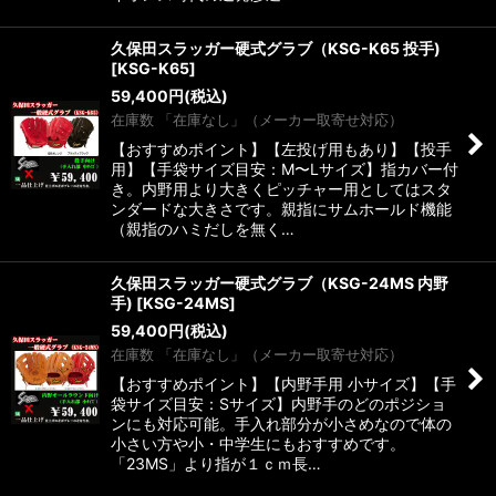
久保田スラッガー硬式グラブ（KSG-K65 投手)
[
KSG-K65
]
59,400
円
(税込)
在庫数 「在庫なし」（メーカー取寄せ対応）
【おすすめポイント】【左投げ用もあり】【投手
用】【手袋サイズ目安：M〜Lサイズ】指カバー付
き。内野用より大きくピッチャー用としてはスタ
ンダードな大きさです。親指にサムホールド機能
（親指のハミだしを無く…
久保田スラッガー硬式グラブ（KSG-24MS 内野
手)
[
KSG-24MS
]
59,400
円
(税込)
在庫数 「在庫なし」（メーカー取寄せ対応）
【おすすめポイント】【内野手用 小サイズ】【手
袋サイズ目安：Sサイズ】内野手のどのポジショ
ンにも対応可能。手入れ部分が小さめなので体の
小さい方や小・中学生にもおすすめです。
「23MS」より指が１ｃｍ長…