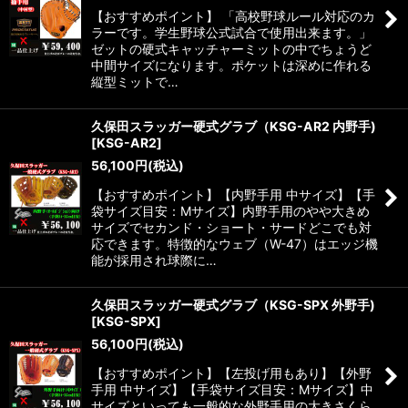
【おすすめポイント】 「高校野球ルール対応のカ
ラーです。学生野球公式試合で使用出来ます。」
ゼットの硬式キャッチャーミットの中でちょうど
中間サイズになります。ポケットは深めに作れる
縦型ミットで…
久保田スラッガー硬式グラブ（KSG-AR2 内野手)
[
KSG-AR2
]
56,100
円
(税込)
【おすすめポイント】【内野手用 中サイズ】【手
袋サイズ目安：Mサイズ】内野手用のやや大きめ
サイズでセカンド・ショート・サードどこでも対
応できます。特徴的なウェブ（W-47）はエッジ機
能が採用され球際に…
久保田スラッガー硬式グラブ（KSG-SPX 外野手)
[
KSG-SPX
]
56,100
円
(税込)
【おすすめポイント】【左投げ用もあり】【外野
手用 中サイズ】【手袋サイズ目安：Mサイズ】中
サイズといっても一般的な外野手用の大きさくら