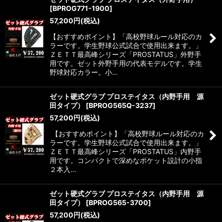
[
BPROG771-1900
]
57,200
円
(税込)
【おすすめポイント】「高校野球ルール対応のカ
ラーです。学生野球公式試合で使用出来ます。」
ＺＥＴＴ最高峰シリーズ「PROSTATUS」外野手
用です。ゼット外野手用の代表モデルです。学生
野球対応カラー。小…
ゼット硬式グラブ プロステイタス（内野手用 源
田タイプ）
[
BPROG565Q-3237
]
57,200
円
(税込)
【おすすめポイント】「高校野球ルール対応のカ
ラーです。学生野球公式試合で使用出来ます。」
ＺＥＴＴ最高峰シリーズ「PROSTATUS」内野手
用です。コンパクトで深めなポケット設計の小指
２本入…
ゼット硬式グラブ プロステイタス（内野手用 源
田タイプ）
[
BPROG565-3700
]
57,200
円
(税込)