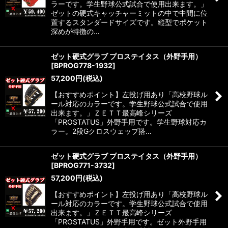
ラーです。学生野球公式試合で使用出来ます。」
ゼットの硬式キャッチャーミットの中で中間に位
置するスタンダードサイズです。縦型でポケット
深めが特徴の…
ゼット硬式グラブ プロステイタス（外野手用）
[
BPROG778-1932
]
57,200
円
(税込)
【おすすめポイント】左投げ用あり「高校野球ル
ール対応のカラーです。学生野球公式試合で使用
出来ます。」ＺＥＴＴ最高峰シリーズ
「PROSTATUS」外野手用です。学生野球対応カ
ラー。2段Gクロスウェッブ搭…
ゼット硬式グラブ プロステイタス（外野手用）
[
BPROG771-3732
]
57,200
円
(税込)
【おすすめポイント】左投げ用あり「高校野球ル
ール対応のカラーです。学生野球公式試合で使用
出来ます。」ＺＥＴＴ最高峰シリーズ
「PROSTATUS」外野手用です。ゼット外野手用