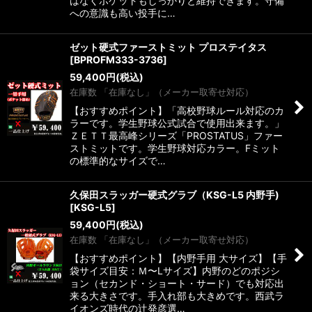
はなくポケットもしっかりと維持できます。守備
への意識も高い投手に…
ゼット硬式ファーストミット プロステイタス
[
BPROFM333-3736
]
59,400
円
(税込)
在庫数 「在庫なし」（メーカー取寄せ対応）
【おすすめポイント】「高校野球ルール対応のカ
ラーです。学生野球公式試合で使用出来ます。」
ＺＥＴＴ最高峰シリーズ「PROSTATUS」ファー
ストミットです。学生野球対応カラー。Fミット
の標準的なサイズで…
久保田スラッガー硬式グラブ（KSG-L5 内野手)
[
KSG-L5
]
59,400
円
(税込)
在庫数 「在庫なし」（メーカー取寄せ対応）
【おすすめポイント】【内野手用 大サイズ】【手
袋サイズ目安：Ｍ〜Lサイズ】内野のどのポジシ
ョン（セカンド・ショート・サード）でも対応出
来る大きさです。手入れ部も大きめです。西武ラ
イオンズ時代の辻発彦選…