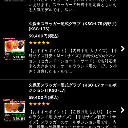
いあります。スラッガーの外野手用定番ともいえ
る人気モデルです。深い…
久保田スラッガー硬式グラブ（KSG-L7S 内野手)
[
KSG-L7S
]
59,400
円
(税込)
1
件
【おすすめポイント】【内野手用 大サイズ】【手
袋サイズ目安：Ｍ〜Lサイズ】内野のどのポジシ
ョン（セカンド・ショート・サード）でも対応出
来る大きさです。オールラウンド用の「L7」を小
さく改良したモデルで…
久保田スラッガー硬式グラブ（KSG-L7 オールポ
ジション)
[
KSG-L7
]
59,400
円
(税込)
1
件
【おすすめポイント】【左投げ用もあり】【オー
ルラウンド用 大サイズ】【手袋サイズ目安：Lサ
イズ】スラッガーのオールポジション用です。内
野、投手〜外野手までこなすオールラウンダー向