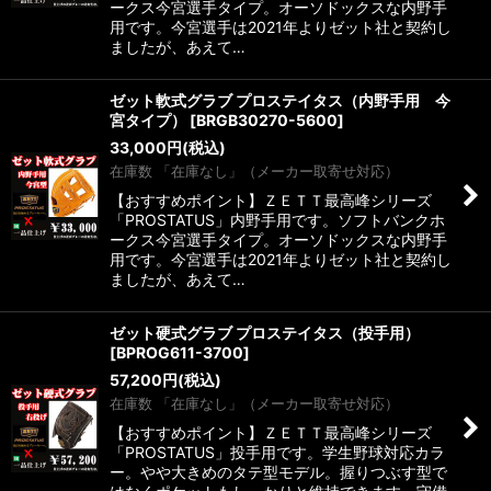
ークス今宮選手タイプ。オーソドックスな内野手
用です。今宮選手は2021年よりゼット社と契約し
ましたが、あえて…
ゼット軟式グラブ プロステイタス（内野手用 今
宮タイプ）
[
BRGB30270-5600
]
33,000
円
(税込)
在庫数 「在庫なし」（メーカー取寄せ対応）
【おすすめポイント】ＺＥＴＴ最高峰シリーズ
「PROSTATUS」内野手用です。ソフトバンクホ
ークス今宮選手タイプ。オーソドックスな内野手
用です。今宮選手は2021年よりゼット社と契約し
ましたが、あえて…
ゼット硬式グラブ プロステイタス（投手用）
[
BPROG611-3700
]
57,200
円
(税込)
在庫数 「在庫なし」（メーカー取寄せ対応）
【おすすめポイント】ＺＥＴＴ最高峰シリーズ
「PROSTATUS」投手用です。学生野球対応カラ
ー。やや大きめのタテ型モデル。握りつぶす型で