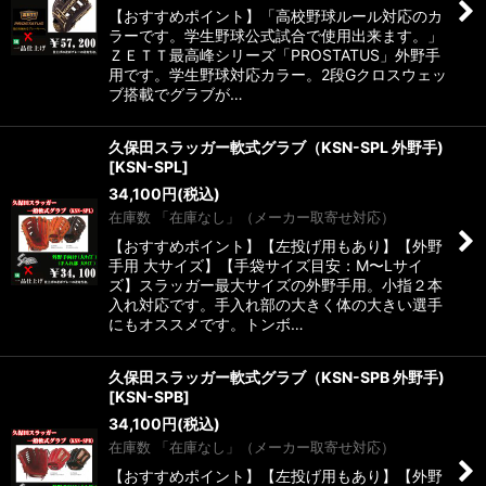
【おすすめポイント】「高校野球ルール対応のカ
ラーです。学生野球公式試合で使用出来ます。」
ＺＥＴＴ最高峰シリーズ「PROSTATUS」外野手
用です。学生野球対応カラー。2段Gクロスウェッ
ブ搭載でグラブが…
久保田スラッガー軟式グラブ（KSN-SPL 外野手)
[
KSN-SPL
]
34,100
円
(税込)
在庫数 「在庫なし」（メーカー取寄せ対応）
【おすすめポイント】【左投げ用もあり】【外野
手用 大サイズ】【手袋サイズ目安：M〜Lサイ
ズ】スラッガー最大サイズの外野手用。小指２本
入れ対応です。手入れ部の大きく体の大きい選手
にもオススメです。トンボ…
久保田スラッガー軟式グラブ（KSN-SPB 外野手)
[
KSN-SPB
]
34,100
円
(税込)
在庫数 「在庫なし」（メーカー取寄せ対応）
【おすすめポイント】【左投げ用もあり】【外野