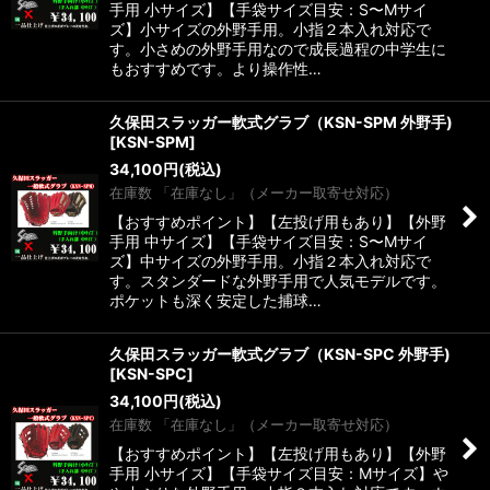
手用 小サイズ】【手袋サイズ目安：S〜Mサイ
ズ】小サイズの外野手用。小指２本入れ対応で
す。小さめの外野手用なので成長過程の中学生に
もおすすめです。より操作性…
久保田スラッガー軟式グラブ（KSN-SPM 外野手)
[
KSN-SPM
]
34,100
円
(税込)
在庫数 「在庫なし」（メーカー取寄せ対応）
【おすすめポイント】【左投げ用もあり】【外野
手用 中サイズ】【手袋サイズ目安：S〜Mサイ
ズ】中サイズの外野手用。小指２本入れ対応で
す。スタンダードな外野手用で人気モデルです。
ポケットも深く安定した捕球…
久保田スラッガー軟式グラブ（KSN-SPC 外野手)
[
KSN-SPC
]
34,100
円
(税込)
在庫数 「在庫なし」（メーカー取寄せ対応）
【おすすめポイント】【左投げ用もあり】【外野
手用 小サイズ】【手袋サイズ目安：Mサイズ】や