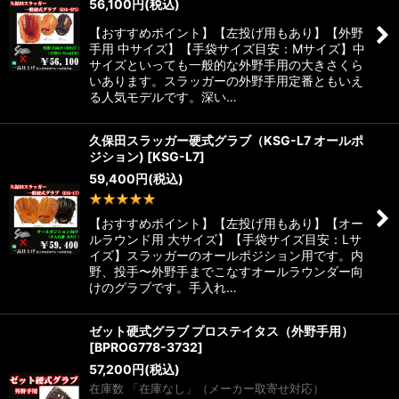
56,100
円
(税込)
【おすすめポイント】【左投げ用もあり】【外野
手用 中サイズ】【手袋サイズ目安：Mサイズ】中
サイズといっても一般的な外野手用の大きさくら
いあります。スラッガーの外野手用定番ともいえ
る人気モデルです。深い…
久保田スラッガー硬式グラブ（KSG-L7 オールポ
ジション)
[
KSG-L7
]
59,400
円
(税込)
1
件
【おすすめポイント】【左投げ用もあり】【オー
ルラウンド用 大サイズ】【手袋サイズ目安：Lサ
イズ】スラッガーのオールポジション用です。内
野、投手〜外野手までこなすオールラウンダー向
けのグラブです。手入れ…
ゼット硬式グラブ プロステイタス（外野手用）
[
BPROG778-3732
]
57,200
円
(税込)
在庫数 「在庫なし」（メーカー取寄せ対応）