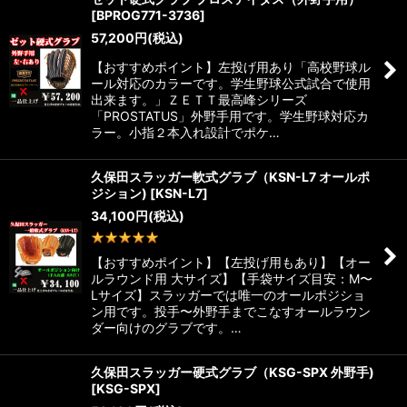
[
BPROG771-3736
]
57,200
円
(税込)
【おすすめポイント】左投げ用あり「高校野球ル
ール対応のカラーです。学生野球公式試合で使用
出来ます。」ＺＥＴＴ最高峰シリーズ
「PROSTATUS」外野手用です。学生野球対応カ
ラー。小指２本入れ設計でポケ…
久保田スラッガー軟式グラブ（KSN-L7 オールポ
ジション)
[
KSN-L7
]
34,100
円
(税込)
1
件
【おすすめポイント】【左投げ用もあり】【オー
ルラウンド用 大サイズ】【手袋サイズ目安：M〜
Lサイズ】スラッガーでは唯一のオールポジショ
ン用です。投手〜外野手までこなすオールラウン
ダー向けのグラブです。…
久保田スラッガー硬式グラブ（KSG-SPX 外野手)
[
KSG-SPX
]