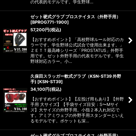
の代表的モデルです。学生野球…
ゼット硬式グラブ プロステイタス（外野手用）
[
BPROG771-1900
]
57,200
円
(税込)
【おすすめポイント】「高校野球ルール対応のカ
ラーです。学生野球公式試合で使用出来ます。」
ＺＥＴＴ最高峰シリーズ「PROSTATUS」外野手
用です。ゼット外野手用の代表モデルです。学生
野球対応カラー。小…
久保田スラッガー軟式グラブ（KSN-ST39 外野
手)
[
KSN-ST39
]
34,100
円
(税込)
【おすすめポイント】【左投げ用もあり】【外野
手用 大サイズ】【手袋サイズ目安：S〜Mサイ
ズ】大サイズの外野手用。小指２本入れ対応で
す。アミアミウェブの外野手用スタンダーといえ
るモデルです。ポケットも深…
ゼット硬式グラブ プロステイタス（外野手用）