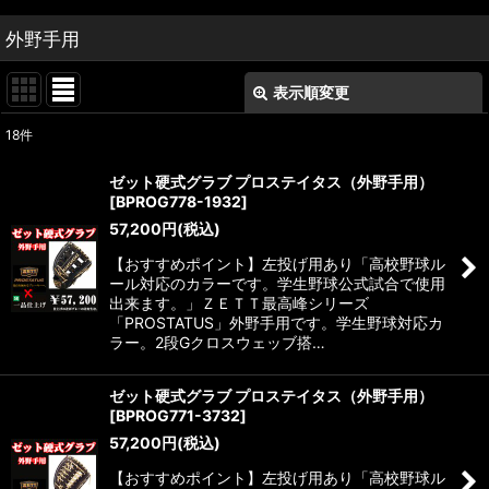
外野手用
表示順変更
閉じる
18
件
表示数
:
ゼット硬式グラブ プロステイタス（外野手用）
[
BPROG778-1932
]
並び順
:
57,200
円
(税込)
【おすすめポイント】左投げ用あり「高校野球ル
絞り込む
ール対応のカラーです。学生野球公式試合で使用
出来ます。」ＺＥＴＴ最高峰シリーズ
「PROSTATUS」外野手用です。学生野球対応カ
ラー。2段Gクロスウェッブ搭…
ゼット硬式グラブ プロステイタス（外野手用）
[
BPROG771-3732
]
57,200
円
(税込)
【おすすめポイント】左投げ用あり「高校野球ル