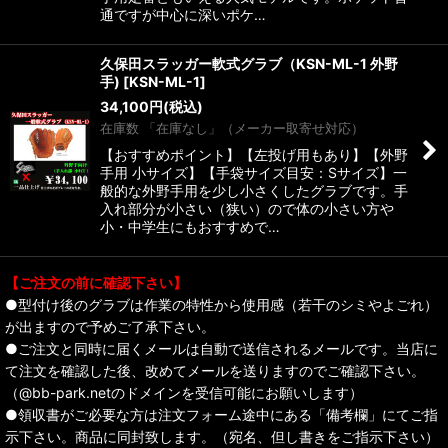
通ですが中心に深いポケ…
久保田スラッガー軟式グラブ（KSN-ML-1 外野
手)
[
KSN-ML-1
]
34,100
円
(税込)
在庫数 「在庫なし」（メーカー取寄せ対応）
【おすすめポイント】【左投げ用もあり】【外野
手用 小サイズ】【手袋サイズ目安：Sサイズ】一
般的な外野手用を少し小さくしたグラブです。手
入れ部分が小さい（狭い）ので体の小さい方や
小・中学生にもおすすめで…
【ご注文の前に確認下さい】
●型付け後のグラブは作業の特性から使用感（若干のシミやよごれ）
が出ますので予めご了承下さい。
●ご注文と同時に届くメールは自動で送信されるメールです。当店に
て注文を確認した後、改めてメールを送りますのでご確認下さい。
（@bb-park.netのドメインを受信可能にお願いします）
●領収書がご必要な方は注文フォーム途中にある「備考欄」にてご指
示下さい。商品に同封致します。（宛名、但し書きをご指示下さい）