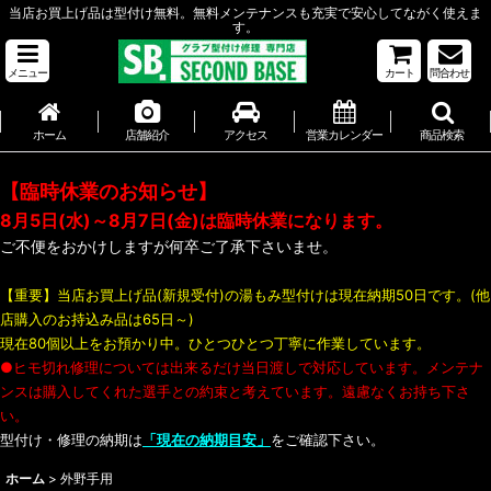
当店お買上げ品は型付け無料。無料メンテナンスも充実で安心してながく使えま
す。
メニュー
カート
問合わせ
ホーム
店舗紹介
アクセス
営業カレンダー
商品検索
【臨時休業のお知らせ】
8月5日(水)～8月7日(金)は臨時休業になります。
ご不便をおかけしますが何卒ご了承下さいませ。
【重要】当店お買上げ品(新規受付)の湯もみ型付けは現在納期50日です。(他
店購入のお持込み品は65日～)
現在80個以上をお預かり中。ひとつひとつ丁寧に作業しています。
●ヒモ切れ修理については出来るだけ当日渡しで対応しています。メンテナ
ンスは購入してくれた選手との約束と考えています。遠慮なくお持ち下さ
い。
型付け・修理の納期は
「現在の納期目安」
をご確認下さい。
ホーム
>
外野手用