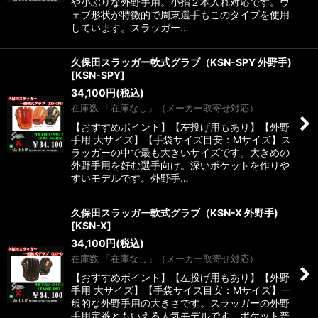
や小ぶりな外野手用。小指２本入れ対応です。ウ
ェブ形状が特徴的で周東選手もこのタイプを使用
しています。スラッガー…
久保田スラッガー軟式グラブ（KSN-SPY 外野手)
[
KSN-SPY
]
34,100
円
(税込)
在庫数 「在庫なし」（メーカー取寄せ対応）
【おすすめポイント】【左投げ用もあり】【外野
手用 大サイズ】【手袋サイズ目安：Mサイズ】ス
ラッガーの中で最も大きいサイズです。大きめの
外野手用を好む選手向け。深いポケットを作りや
すいモデルです。外野手…
久保田スラッガー軟式グラブ（KSN-X 外野手)
[
KSN-X
]
34,100
円
(税込)
在庫数 「在庫なし」（メーカー取寄せ対応）
【おすすめポイント】【左投げ用もあり】【外野
手用 大サイズ】【手袋サイズ目安：Mサイズ】一
般的な外野手用の大きさです。スラッガーの外野
手用定番ともいえる人気モデルです。ポケット普