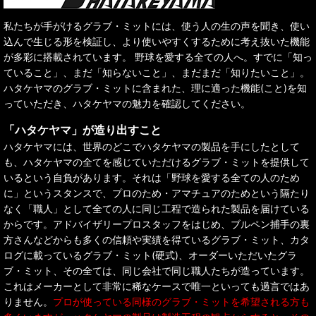
私たちが手がけるグラブ・ミットには、使う人の生の声を聞き、使い
込んで生じる形を検証し、より使いやすくするために考え抜いた機能
が多彩に搭載されています。 野球を愛する全ての人へ。すでに「知っ
ていること」、まだ「知らないこと」、まだまだ「知りたいこと」。
ハタケヤマのグラブ・ミットに含まれた、理に適った機能(こと)を知
っていただき、ハタケヤマの魅力を確認してください。
「ハタケヤマ」が造り出すこと
ハタケヤマには、世界のどこでハタケヤマの製品を手にしたとして
も、ハタケヤマの全てを感じていただけるグラブ・ミットを提供して
いるという自負があります。それは「野球を愛する全ての人のため
に」というスタンスで、プロのため・アマチュアのためという隔たり
なく「職人」として全ての人に同じ工程で造られた製品を届けている
からです。アドバイザリープロスタッフをはじめ、ブルペン捕手の裏
方さんなどからも多くの信頼や実績を得ているグラブ・ミット、カタ
ログに載っているグラブ・ミット(硬式)、オーダーいただいたグラ
ブ・ミット、その全ては、同じ会社で同じ職人たちが造っています。
これはメーカーとして非常に稀なケースで唯一といっても過言ではあ
りません。
プロが使っている同様のグラブ・ミットを希望される方も