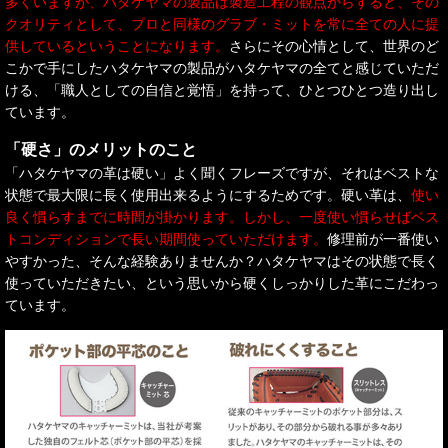
多くいますが、ハタケヤマの製品は製造工程の観点からすると、その
クオリティとして、プロと同様のグラブ・ミットを常に全ての人に提
供しているということになります。
さらにその心情として、世界のど
こかで手にしたハタケヤマの製品がハタケヤマの全てと感じていただ
ける、「職人としての自信と覚悟」を持って、ひとつひとつ造り出し
ています。
「硬さ」のメリットのこと
「ハタケヤマの革は硬い」よく聞くフレーズですが、それはベストな
状態で最大限に長く使用出来るようにするためです。硬い革は、
使い
良く慣らすまでに時間が掛かります。しかし、一度使い慣らせばベス
トコンディションで長い期間使っていただけます。
修理前が一番使い
やすかった、そんな経験ありませんか？ハタケヤマはその状態で長く
使っていただきたい、という思いから硬くしっかりした革にこだわっ
ています。