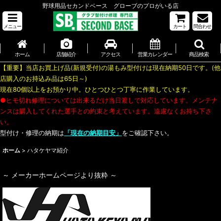
野球用品セカンドベース グローブのプロがいる店
メニュー
カート
問合わせ
ホーム
店舗紹介
アクセス
営業カレンダー
商品検索
【重要】当店お買上げ品(新規受付)の湯もみ型付けは現在納期50日です。(他
店購入のお持込み品は65日～)
現在80個以上をお預かり中。ひとつひとつ丁寧に作業しています。
●ヒモ切れ修理については出来るだけ当日渡しで対応しています。メンテナ
ンスは購入してくれた選手との約束と考えています。遠慮なくお持ち下さ
い。
型付け・修理の納期は
「現在の納期目安」
をご確認下さい。
ホーム
>
ハタケヤマ紹介
～ メーカーホームページより抜粋 ～