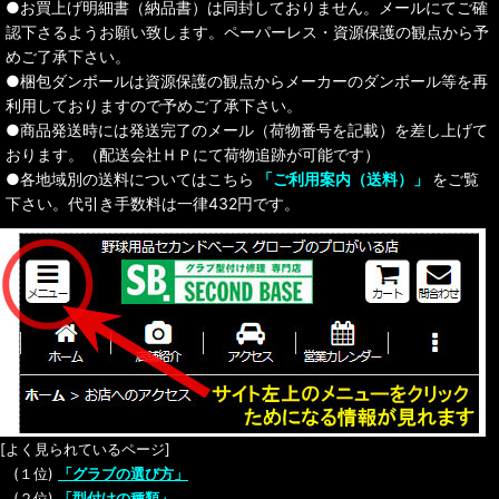
●お買上げ明細書（納品書）は同封しておりません。メールにてご確
認下さるようお願い致します。ペーパーレス・資源保護の観点から予
めご了承下さい。
●梱包ダンボールは資源保護の観点からメーカーのダンボール等を再
利用しておりますので予めご了承下さい。
●商品発送時には発送完了のメール（荷物番号を記載）を差し上げて
おります。（配送会社ＨＰにて荷物追跡が可能です）
●各地域別の送料についてはこちら
「ご利用案内（送料）」
をご覧
下さい。代引き手数料は一律432円です。
[よく見られているページ]
(１位)
「グラブの選び方」
(２位)
「型付けの種類」