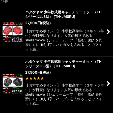
14
件
表示数
:
ハタケヤマ 少年軟式用キャッチャーミット（TH
シリーズJL8型）
[
TH-JM8RU
]
並び順
:
27,500
円
(税込)
【おすすめポイント】 小学校高学年（３年〜６年
絞り込む
生）が目安になります。人気の形状である
shellarmove（シェラームーブ 「掴む」動きを円
滑に）に加えU字にハミダシを入れることでフィ
ット感…
ハタケヤマ 少年軟式用キャッチャーミット（TH
シリーズJL8型）
[
TH-JM8BU
]
27,500
円
(税込)
1
件
【おすすめポイント】 小学校高学年（３年〜６年
生）が目安になります。人気の形状である
shellarmove（シェラームーブ 「掴む」動きを円
滑に）に加えU字にハミダシを入れることでフィ
ット感…