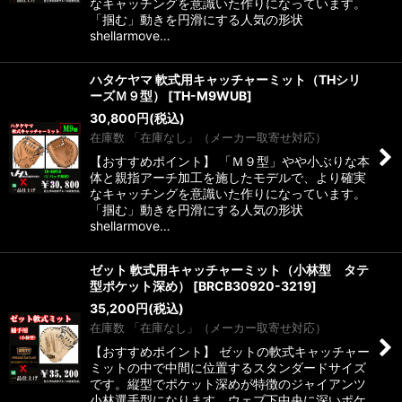
なキャッチングを意識いた作りになっています。
「掴む」動きを円滑にする人気の形状
shellarmove…
ハタケヤマ 軟式用キャッチャーミット（THシリ
ーズＭ９型）
[
TH-M9WUB
]
30,800
円
(税込)
在庫数 「在庫なし」（メーカー取寄せ対応）
【おすすめポイント】 「Ｍ９型」やや小ぶりな本
体と親指アーチ加工を施したモデルで、より確実
なキャッチングを意識いた作りになっています。
「掴む」動きを円滑にする人気の形状
shellarmove…
ゼット 軟式用キャッチャーミット（小林型 タテ
型ポケット深め）
[
BRCB30920-3219
]
35,200
円
(税込)
在庫数 「在庫なし」（メーカー取寄せ対応）
【おすすめポイント】 ゼットの軟式キャッチャー
ミットの中で中間に位置するスタンダードサイズ
です。縦型でポケット深めが特徴のジャイアンツ
小林選手型になります。ウェブ下中央に深いポケ