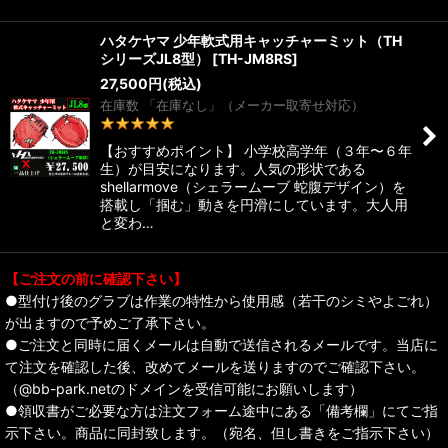
ハタケヤマ 少年軟式用キャッチャーミット（TH
シリーズJL8型）
[
TH-JM8RS
]
27,500
円
(税込)
在庫数 「在庫なし」（メーカー取寄せ対応）
1
件
【おすすめポイント】 小学校高学年（３年〜６年
生）が目安になります。人気の形状である
shellarmove（シェラームーブ 蛇腹デザイン）を
搭載し「掴む」動きを円滑にしています。大人用
と変わ…
【ご注文の前に確認下さい】
●型付け後のグラブは作業の特性から使用感（若干のシミやよごれ）
が出ますので予めご了承下さい。
●ご注文と同時に届くメールは自動で送信されるメールです。当店に
て注文を確認した後、改めてメールを送りますのでご確認下さい。
（@bb-park.netのドメインを受信可能にお願いします）
●領収書がご必要な方は注文フォーム途中にある「備考欄」にてご指
示下さい。商品に同封致します。（宛名、但し書きをご指示下さい）