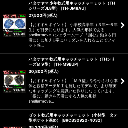
ハタケヤマ 少年軟式用キャッチャーミット（TH
シリーズJL8型）
[
TH-JM8AU
]
27,500
円
(税込)
【おすすめポイント】 小学校高学年（３年〜６年
生）が目安になります。人気の形状である
shellarmove（シェラームーブ 「掴む」動きを円
滑に）に加えU字にハミダシを入れることでフィ
ット感…
ハタケヤマ 軟式用キャッチャーミット（THシリ
ーズＭ９型）
[
TH-M9BUP
]
30,800
円
(税込)
【おすすめポイント】 「Ｍ９型」やや小ぶりな本
体と親指アーチ加工を施したモデルで、より確実
なキャッチングを意識いた作りになっています。
「掴む」動きを円滑にする人気の形状
shellarmove…
ゼット 軟式用キャッチャーミット（小林型 タテ
型ポケット深め）
[
BRCB30920-4032
]
35,200
円
(税込)