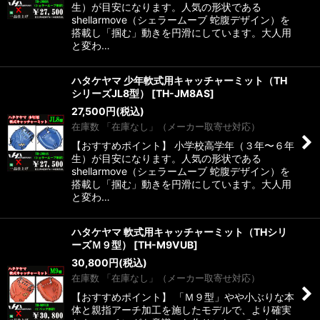
生）が目安になります。人気の形状である
shellarmove（シェラームーブ 蛇腹デザイン）を
搭載し「掴む」動きを円滑にしています。大人用
と変わ…
ハタケヤマ 少年軟式用キャッチャーミット（TH
シリーズJL8型）
[
TH-JM8AS
]
27,500
円
(税込)
在庫数 「在庫なし」（メーカー取寄せ対応）
【おすすめポイント】 小学校高学年（３年〜６年
生）が目安になります。人気の形状である
shellarmove（シェラームーブ 蛇腹デザイン）を
搭載し「掴む」動きを円滑にしています。大人用
と変わ…
ハタケヤマ 軟式用キャッチャーミット（THシリ
ーズＭ９型）
[
TH-M9VUB
]
30,800
円
(税込)
在庫数 「在庫なし」（メーカー取寄せ対応）
【おすすめポイント】 「Ｍ９型」やや小ぶりな本
体と親指アーチ加工を施したモデルで、より確実