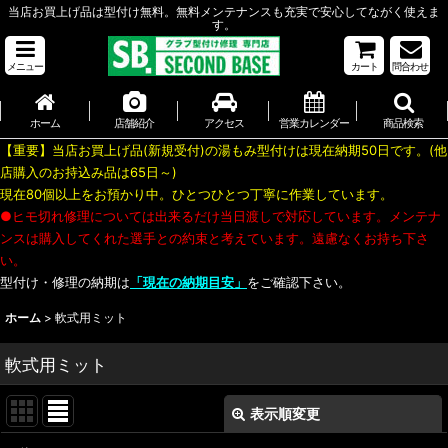
当店お買上げ品は型付け無料。無料メンテナンスも充実で安心してながく使えま
す。
メニュー
カート
問合わせ
ホーム
店舗紹介
アクセス
営業カレンダー
商品検索
【重要】当店お買上げ品(新規受付)の湯もみ型付けは現在納期50日です。(他
店購入のお持込み品は65日～)
現在80個以上をお預かり中。ひとつひとつ丁寧に作業しています。
●ヒモ切れ修理については出来るだけ当日渡しで対応しています。メンテナ
ンスは購入してくれた選手との約束と考えています。遠慮なくお持ち下さ
い。
型付け・修理の納期は
「現在の納期目安」
をご確認下さい。
ホーム
>
軟式用ミット
軟式用ミット
表示順変更
閉じる