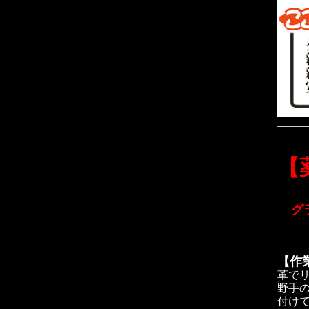
【
グラ
★当
【作
革で
野手
付け