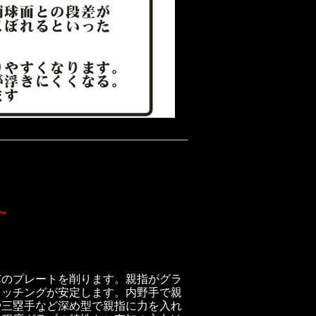
～
芯のプレートを削ります。親指
がグラ
ャッチングが安定します。内野手で親
や三塁手など深め型で親指に力を入れ