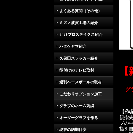
よくある質問（その他）
ミズノ波賀工場の紹介
ｾﾞｯﾄプロステイタス紹介
ハタケヤマ紹介
久保田スラッガー紹介
【
型付けのテレビ取材
週刊ベースボールの取材
グ
こだわりオプション加工
★当
グラブのネーム刺繍
【作
親指
オーダーグラブを作る
ブの
指を
現在の納期目安