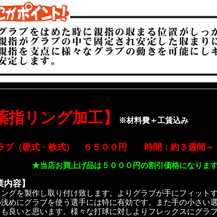
薬指リング加工】
※材料費＋工賃込み
ブ（硬式・軟式） ６５００円 時間：約３週間～
店お買上げ品は５０００円の割引価格になりま
業内容】
リングを製作し取り付け致します。よりグラブが手にフィット
の浅めにグラブを使う選手には特に有効です。また手の小さい
ても良いと思います。様々な打球に対しよりフレックスにグラ