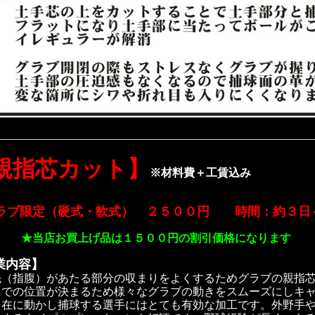
親指芯カット】
※材料費＋工賃込み
ラブ限定（硬式・軟式） ２５００円 時間：約３日
店お買上げ品は１５００円の割引価格になります
業内容】
先（指腹）があたる部分の収まりをよくするため
グラブの親指
中での位置が決まるため様々なグラブの動きをスムーズにしキ
自在に動かし捕球する選手にはとても有効な加工です。外野手