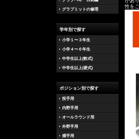
があ
性を
グラブミットの修理
学年別で探す
小学１〜３年生
小学４〜６年生
中学生以上(軟式)
中学生以上(硬式)
ポジション別で探す
投手用
内野手用
オールラウンド用
外野手用
捕手用