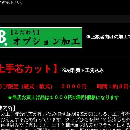
ご確認下さい。
※上級者向けの加工
土手芯カット】
※材料費＋工賃込み
ラブ限定（硬式・軟式） ２０００円 時間：約３日
★当店お買上げ品は１０００円の割引価格になります
業内容】
ブの土手部分の芯が厚いため捕球面の段差が気になる、土手部
にお応えするため行っています
。グラブひもを解いて親指芯を
し再度組み立て直します。土手と捕球面の段差がフラットにす