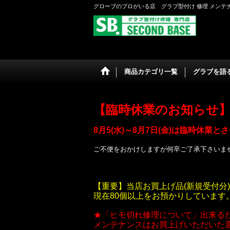
グローブのプロがいる店 グラブ型付け 修理 メンテナ
商品カテゴリ一覧
グラブを語る 
【臨時休業のお知らせ
8月5(水)～8月7日(金)は臨時休業
ご不便をおかけしますが何卒ご了承下さいま
【重要】当店お買上げ品(新規受付分)
現在80個以上をお預かりしていま
★「ヒモ切れ修理について」出来る
メンテナンスはお買上げいただいた