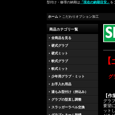
型付け・修理の納期は
「現在の納期目安」
を
ホーム
>
こだわりオプション加工
商品カテゴリ一覧
全商品を見る
硬式グラブ
硬式ミット
【
軟式グラブ
軟式ミット
グ
少年用グラブ・ミット
お手入れ用品
湯もみ型付け（持込み）
【作
グラブの型直し調整
グラ
要望
スラッガーラベル交換
ット
グラブへネーム刺繍