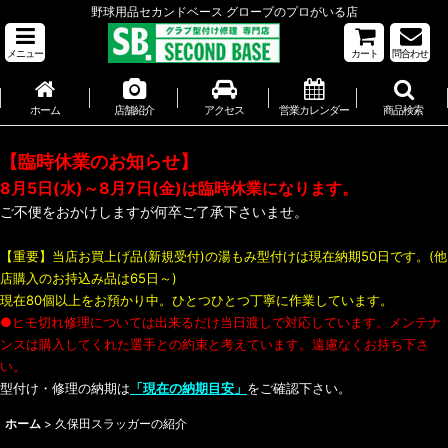
野球用品セカンドベース グローブのプロがいる店
メニュー
カート
問合わせ
ホーム
店舗紹介
アクセス
営業カレンダー
商品検索
【臨時休業のお知らせ】
8月5日(水)～8月7日(金)は臨時休業になります。
ご不便をおかけしますが何卒ご了承下さいませ。
【重要】当店お買上げ品(新規受付)の湯もみ型付けは現在納期50日です。(他
店購入のお持込み品は65日～)
現在80個以上をお預かり中。ひとつひとつ丁寧に作業しています。
●ヒモ切れ修理については出来るだけ当日渡しで対応しています。メンテナ
ンスは購入してくれた選手との約束と考えています。遠慮なくお持ち下さ
い。
型付け・修理の納期は
「現在の納期目安」
をご確認下さい。
ホーム
>
久保田スラッガーの紹介