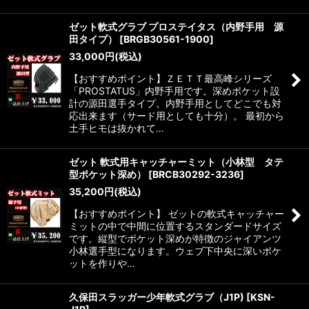
ゼット軟式グラブ プロステイタス（内野手用 源
田タイプ）
[
BRGB30561-1900
]
33,000
円
(税込)
【おすすめポイント】ＺＥＴＴ最高峰シリーズ
「PROSTATUS」内野手用です。深めポケット設
計の源田選手タイプ。内野手用としてどこでも対
応出来ます（サード用としても十分）。 最初から
土手ヒモは抜かれて…
ゼット 軟式用キャッチャーミット（小林型 タテ
型ポケット深め）
[
BRCB30292-3236
]
35,200
円
(税込)
【おすすめポイント】 ゼットの軟式キャッチャー
ミットの中で中間に位置するスタンダードサイズ
です。縦型でポケット深めが特徴のジャイアンツ
小林選手型になります。ウェブ下中央に深いポケ
ットを作りや…
久保田スラッガー少年軟式グラブ（J1P)
[
KSN-