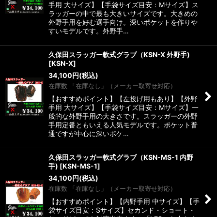
手用 大サイズ】【手袋サイズ目安：Mサイズ】ス
ラッガーの中で最も大きいサイズです。大きめの
外野手用を好む選手向け。深いポケットを作りや
すいモデルです。外野手…
久保田スラッガー軟式グラブ（KSN-X 外野手)
[
KSN-X
]
34,100
円
(税込)
在庫数 「在庫なし」（メーカー取寄せ対応）
【おすすめポイント】【左投げ用もあり】【外野
手用 大サイズ】【手袋サイズ目安：Mサイズ】一
般的な外野手用の大きさです。スラッガーの外野
手用定番ともいえる人気モデルです。ポケット普
通ですが中心に深いポケ…
久保田スラッガー軟式グラブ（KSN-MS-1 内野
手)
[
KSN-MS-1
]
34,100
円
(税込)
在庫数 「在庫なし」（メーカー取寄せ対応）
【おすすめポイント】【内野手用 中サイズ】【手
袋サイズ目安：Sサイズ】セカンド・ショート・