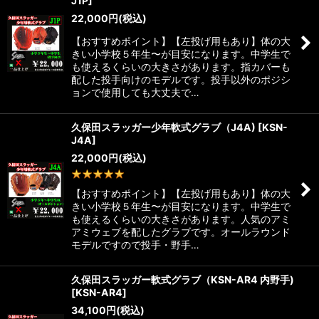
J1P
]
22,000
円
(税込)
【おすすめポイント】【左投げ用もあり】体の大
きい小学校５年生〜が目安になります。中学生で
も使えるくらいの大きさがあります。指カバーも
配した投手向けのモデルです。投手以外のポジシ
ョンで使用しても大丈夫で…
久保田スラッガー少年軟式グラブ（J4A)
[
KSN-
J4A
]
22,000
円
(税込)
1
件
【おすすめポイント】【左投げ用もあり】体の大
きい小学校５年生〜が目安になります。中学生で
も使えるくらいの大きさがあります。人気のアミ
アミウェブを配したグラブです。オールラウンド
モデルですので投手・野手…
久保田スラッガー軟式グラブ（KSN-AR4 内野手)
[
KSN-AR4
]
34,100
円
(税込)