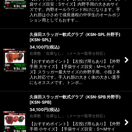
袋サイズ目安：Sサイズ】内野手用の大きめサイ
ズです。内野オールラウンド向けになります。手
入れ部は小さめで成長過程の中学生のオールポジ
ション用としてもおすす…
久保田スラッガー軟式グラブ（KSN-SPL 外野手)
[
KSN-SPL
]
34,100
円
(税込)
在庫数 「在庫なし」（メーカー取寄せ対応）
【おすすめポイント】【左投げ用もあり】【外野
手用 大サイズ】【手袋サイズ目安：M〜Lサイ
ズ】スラッガー最大サイズの外野手用。小指２本
入れ対応です。手入れ部の大きく体の大きい選手
にもオススメです。トンボ…
久保田スラッガー軟式グラブ（KSN-SPB 外野手)
[
KSN-SPB
]
34,100
円
(税込)
在庫数 「在庫なし」（メーカー取寄せ対応）
【おすすめポイント】【左投げ用もあり】【外野
手用 小サイズ】【手袋サイズ目安：S〜Mサイ