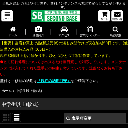
当店お買上げ品は型付け無料。無料メンテナンスも充実で安心してながく使えま
す。
メニュー
カート
問合わせ
ホーム
店舗紹介
アクセス
営業カレンダー
商品検索
【重要】当店お買上げ品(新規受付)の湯もみ型付けは現在納期50日です。(他
店購入のお持込み品は65日～)
現在80個以上をお預かり中。ひとつひとつ丁寧に作業しています。
●ヒモ切れ修理については出来るだけ当日渡しで対応しています。メンテナ
ンスは購入してくれた選手との約束と考えています。遠慮なくお持ち下さ
い。
型付け・修理の納期は
「現在の納期目安」
をご確認下さい。
ホーム
>
中学生以上(軟式)
中学生以上(軟式)
表示順変更
閉じる