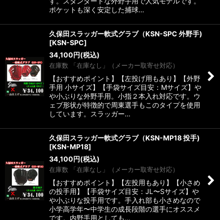
す。スタンダードな外野手用で人気モデルです。
ポケットも深く安定した捕球…
久保田スラッガー軟式グラブ（KSN-SPC 外野手)
[
KSN-SPC
]
34,100
円
(税込)
在庫数 「在庫なし」（メーカー取寄せ対応）
【おすすめポイント】【左投げ用もあり】【外野
手用 小サイズ】【手袋サイズ目安：Mサイズ】や
や小ぶりな外野手用。小指２本入れ対応です。ウ
ェブ形状が特徴的で周東選手もこのタイプを使用
しています。スラッガー…
久保田スラッガー軟式グラブ（KSN-MP18 投手)
[
KSN-MP18
]
34,100
円
(税込)
在庫数 「在庫なし」（メーカー取寄せ対応）
【おすすめポイント】【左投用もあり】【小さめ
の投手用】【手袋サイズ目安：JL〜Sサイズ】や
や小ぶりな投手用です。手入れ部も小さめなので
小学高学年〜中学生の成長段階の選手にオススメ
です。内野手用としても…