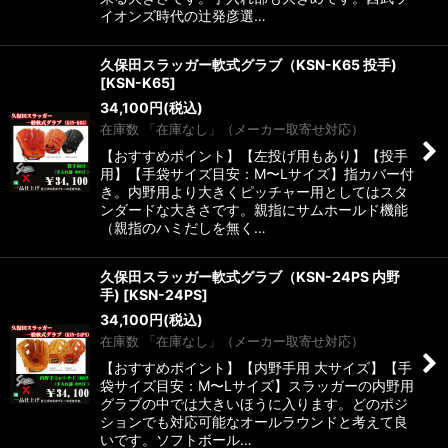
イオンズ時代の辻発彦選…
久保田スラッガー軟式グラブ（KSN-K65 投手)
[
KSN-K65
]
34,100
円
(税込)
在庫数 「在庫なし」（メーカー取寄せ対応）
【おすすめポイント】【左投げ用もあり】【投手
用】【手袋サイズ目安：M〜Lサイズ】指カバー付
き。内野用より大きくピッチャー用としてはスタ
ンダードな大きさです。親指にサムホールド機能
（親指のハミだしを無く…
久保田スラッガー軟式グラブ（KSN-24PS 内野
手)
[
KSN-24PS
]
34,100
円
(税込)
在庫数 「在庫なし」（メーカー取寄せ対応）
【おすすめポイント】【内野手用 大サイズ】【手
袋サイズ目安：M〜Lサイズ】スラッガーの内野用
グラブの中では大きいほうに入ります。どのポジ
ションでも対応可能なオールラウンドと考えて良
いです。ソフトボール…