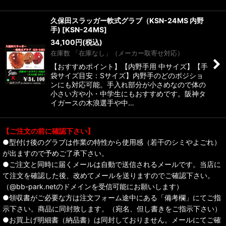
久保田スラッガー軟式グラブ（KSN-24MS 内野
手)
[
KSN-24MS
]
34,100
円
(税込)
在庫数 「在庫なし」（メーカー取寄せ対応）
【おすすめポイント】【内野手用 中サイズ】【手
袋サイズ目安：Sサイズ】内野手のどのポジショ
ンにも対応可能。手入れ部分が小さめなので体の
小さい方や小・中学生にもおすすめです。阪神タ
イガースの木浪選手や中…
【ご注文の前に確認下さい】
●型付け後のグラブは作業の特性から使用感（若干のシミやよごれ）
が出ますので予めご了承下さい。
●ご注文と同時に届くメールは自動で送信されるメールです。当店に
て注文を確認した後、改めてメールを送りますのでご確認下さい。
（@bb-park.netのドメインを受信可能にお願いします）
●領収書がご必要な方は注文フォーム途中にある「備考欄」にてご指
示下さい。商品に同封致します。（宛名、但し書きをご指示下さい）
●お買上げ明細書（納品書）は同封しておりません。メールにてご確