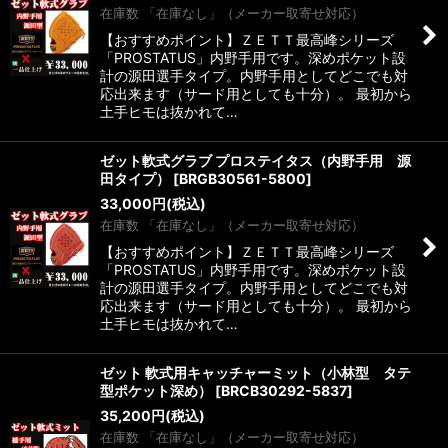
在庫数 「在庫なし」（メーカー取寄せ対応）
【おすすめポイント】ＺＥＴＴ最高峰シリーズ
「PROSTATUS」内野手用です。深めポケット設
計の源田選手タイプ。内野手用としてどこでも対
応出来ます（サード用としても十分）。 最初から
土手ヒモは抜かれて…
ゼット軟式グラブ プロステイタス（内野手用 源
田タイプ）
[
BRGB30561-5800
]
33,000
円
(税込)
在庫数 「在庫なし」（メーカー取寄せ対応）
【おすすめポイント】ＺＥＴＴ最高峰シリーズ
「PROSTATUS」内野手用です。深めポケット設
計の源田選手タイプ。内野手用としてどこでも対
応出来ます（サード用としても十分）。 最初から
土手ヒモは抜かれて…
ゼット 軟式用キャッチャーミット（小林型 タテ
型ポケット深め）
[
BRCB30292-5837
]
35,200
円
(税込)
在庫数 「在庫なし」（メーカー取寄せ対応）