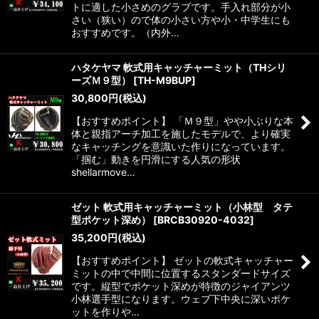
トに適した小さめのグラブです。手入れ部分が小
さい（狭い）ので体の小さい方や小・中学生にも
おすすめです。（内外…
ハタケヤマ 軟式用キャッチャーミット（THシリ
ーズＭ９型）
[
TH-M9BUP
]
30,800
円
(税込)
【おすすめポイント】 「Ｍ９型」やや小ぶりな本
体と親指アーチ加工を施したモデルで、より確実
なキャッチングを意識いた作りになっています。
「掴む」動きを円滑にする人気の形状
shellarmove…
ゼット 軟式用キャッチャーミット（小林型 タテ
型ポケット深め）
[
BRCB30920-4032
]
35,200
円
(税込)
【おすすめポイント】 ゼットの軟式キャッチャー
ミットの中で中間に位置するスタンダードサイズ
です。縦型でポケット深めが特徴のジャイアンツ
小林選手型になります。ウェブ下中央に深いポケ
ットを作りや…