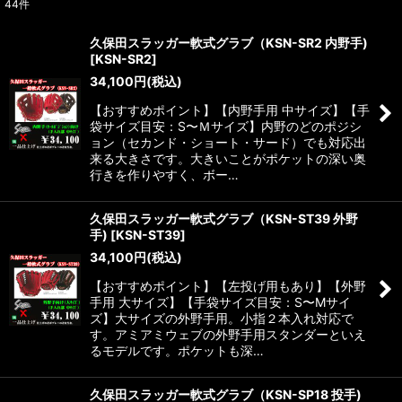
44
件
表示数
:
久保田スラッガー軟式グラブ（KSN-SR2 内野手)
[
KSN-SR2
]
並び順
:
34,100
円
(税込)
【おすすめポイント】【内野手用 中サイズ】【手
絞り込む
袋サイズ目安：S〜Ｍサイズ】内野のどのポジシ
ョン（セカンド・ショート・サード）でも対応出
来る大きさです。大きいことがポケットの深い奥
行きを作りやすく、ボー…
久保田スラッガー軟式グラブ（KSN-ST39 外野
手)
[
KSN-ST39
]
34,100
円
(税込)
【おすすめポイント】【左投げ用もあり】【外野
手用 大サイズ】【手袋サイズ目安：S〜Mサイ
ズ】大サイズの外野手用。小指２本入れ対応で
す。アミアミウェブの外野手用スタンダーといえ
るモデルです。ポケットも深…
久保田スラッガー軟式グラブ（KSN-SP18 投手)