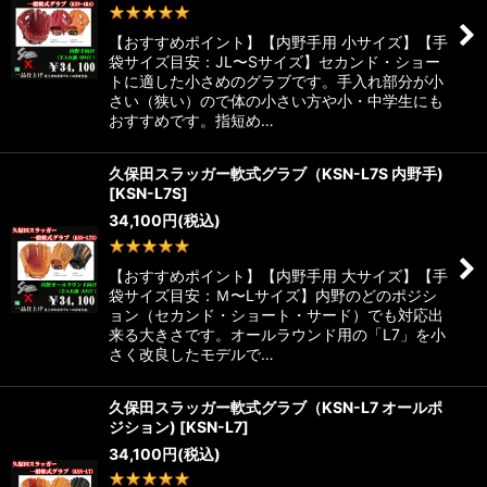
1
件
【おすすめポイント】【内野手用 小サイズ】【手
袋サイズ目安：JL〜Sサイズ】セカンド・ショー
トに適した小さめのグラブです。手入れ部分が小
さい（狭い）ので体の小さい方や小・中学生にも
おすすめです。指短め…
久保田スラッガー軟式グラブ（KSN-L7S 内野手)
[
KSN-L7S
]
34,100
円
(税込)
1
件
【おすすめポイント】【内野手用 大サイズ】【手
袋サイズ目安：Ｍ〜Lサイズ】内野のどのポジシ
ョン（セカンド・ショート・サード）でも対応出
来る大きさです。オールラウンド用の「L7」を小
さく改良したモデルで…
久保田スラッガー軟式グラブ（KSN-L7 オールポ
ジション)
[
KSN-L7
]
34,100
円
(税込)
1
件