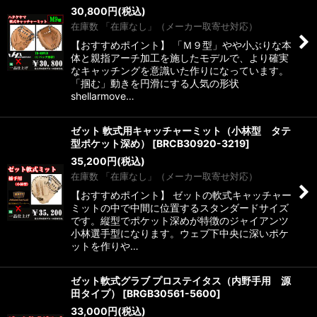
30,800
円
(税込)
在庫数 「在庫なし」（メーカー取寄せ対応）
【おすすめポイント】 「Ｍ９型」やや小ぶりな本
体と親指アーチ加工を施したモデルで、より確実
なキャッチングを意識いた作りになっています。
「掴む」動きを円滑にする人気の形状
shellarmove…
ゼット 軟式用キャッチャーミット（小林型 タテ
型ポケット深め）
[
BRCB30920-3219
]
35,200
円
(税込)
在庫数 「在庫なし」（メーカー取寄せ対応）
【おすすめポイント】 ゼットの軟式キャッチャー
ミットの中で中間に位置するスタンダードサイズ
です。縦型でポケット深めが特徴のジャイアンツ
小林選手型になります。ウェブ下中央に深いポケ
ットを作りや…
ゼット軟式グラブ プロステイタス（内野手用 源
田タイプ）
[
BRGB30561-5600
]
33,000
円
(税込)