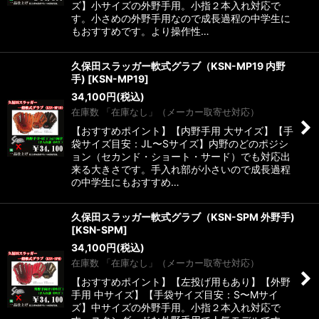
ズ】小サイズの外野手用。小指２本入れ対応で
す。小さめの外野手用なので成長過程の中学生に
もおすすめです。より操作性…
久保田スラッガー軟式グラブ（KSN-MP19 内野
手)
[
KSN-MP19
]
34,100
円
(税込)
在庫数 「在庫なし」（メーカー取寄せ対応）
【おすすめポイント】【内野手用 大サイズ】【手
袋サイズ目安：JL〜Sサイズ】内野のどのポジシ
ョン（セカンド・ショート・サード）でも対応出
来る大きさです。手入れ部が小さいので成長過程
の中学生にもおすすめ…
久保田スラッガー軟式グラブ（KSN-SPM 外野手)
[
KSN-SPM
]
34,100
円
(税込)
在庫数 「在庫なし」（メーカー取寄せ対応）
【おすすめポイント】【左投げ用もあり】【外野
手用 中サイズ】【手袋サイズ目安：S〜Mサイ
ズ】中サイズの外野手用。小指２本入れ対応で