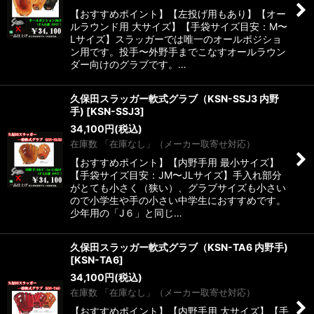
【おすすめポイント】【左投げ用もあり】【オー
ルラウンド用 大サイズ】【手袋サイズ目安：M〜
Lサイズ】スラッガーでは唯一のオールポジショ
ン用です。投手〜外野手までこなすオールラウン
ダー向けのグラブです。…
久保田スラッガー軟式グラブ（KSN-SSJ3 内野
手)
[
KSN-SSJ3
]
34,100
円
(税込)
在庫数 「在庫なし」（メーカー取寄せ対応）
【おすすめポイント】【内野手用 最小サイズ】
【手袋サイズ目安：JM〜JLサイズ】手入れ部分
がとても小さく（狭い）、グラブサイズも小さい
ので小学生や手の小さい中学生におすすめです。
少年用の「J６」と同じ…
久保田スラッガー軟式グラブ（KSN-TA6 内野手)
[
KSN-TA6
]
34,100
円
(税込)
在庫数 「在庫なし」（メーカー取寄せ対応）
【おすすめポイント】【内野手用 大サイズ】【手