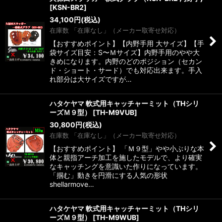
[
KSN-BR2
]
34,100
円
(税込)
在庫数 「在庫なし」（メーカー取寄せ対応）
【おすすめポイント】【内野手用 大サイズ】【手
袋サイズ目安：S〜Ｍサイズ】内野手用のやや大
きめになります。内野のどのポジション（セカン
ド・ショート・サード）でも対応出来ます。手入
れ部分は大サイズですが…
ハタケヤマ 軟式用キャッチャーミット（THシリ
ーズＭ９型）
[
TH-M9VUB
]
30,800
円
(税込)
在庫数 「在庫なし」（メーカー取寄せ対応）
【おすすめポイント】 「Ｍ９型」やや小ぶりな本
体と親指アーチ加工を施したモデルで、より確実
なキャッチングを意識いた作りになっています。
「掴む」動きを円滑にする人気の形状
shellarmove…
ハタケヤマ 軟式用キャッチャーミット（THシリ
ーズＭ９型）
[
TH-M9WUB
]