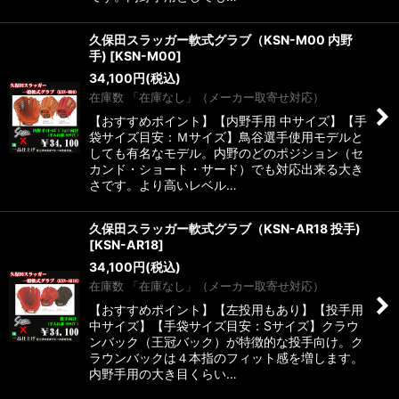
久保田スラッガー軟式グラブ（KSN-M00 内野
手)
[
KSN-M00
]
34,100
円
(税込)
在庫数 「在庫なし」（メーカー取寄せ対応）
【おすすめポイント】【内野手用 中サイズ】【手
袋サイズ目安：Ｍサイズ】鳥谷選手使用モデルと
しても有名なモデル。内野のどのポジション（セ
カンド・ショート・サード）でも対応出来る大き
さです。より高いレベル…
久保田スラッガー軟式グラブ（KSN-AR18 投手)
[
KSN-AR18
]
34,100
円
(税込)
在庫数 「在庫なし」（メーカー取寄せ対応）
【おすすめポイント】【左投用もあり】【投手用
中サイズ】【手袋サイズ目安：Sサイズ】クラウ
ンバック（王冠バック）が特徴的な投手向け。ク
ラウンバックは４本指のフィット感を増します。
内野手用の大き目くらい…