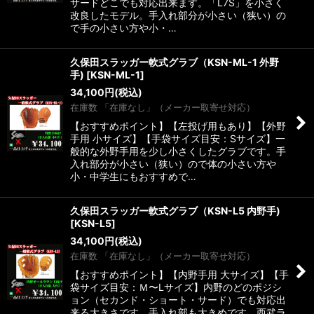
サードどこでも対応出来ます。「L7S」を小さく
改良したモデル。手入れ部分が小さい（狭い）の
で手の小さい方や小・…
久保田スラッガー軟式グラブ（KSN-ML-1 外野
手)
[
KSN-ML-1
]
34,100
円
(税込)
在庫数 「在庫なし」（メーカー取寄せ対応）
【おすすめポイント】【左投げ用もあり】【外野
手用 小サイズ】【手袋サイズ目安：Sサイズ】一
般的な外野手用を少し小さくしたグラブです。手
入れ部分が小さい（狭い）ので体の小さい方や
小・中学生にもおすすめで…
久保田スラッガー軟式グラブ（KSN-L5 内野手)
[
KSN-L5
]
34,100
円
(税込)
在庫数 「在庫なし」（メーカー取寄せ対応）
【おすすめポイント】【内野手用 大サイズ】【手
袋サイズ目安：Ｍ〜Lサイズ】内野のどのポジシ
ョン（セカンド・ショート・サード）でも対応出
来る大きさです。手入れ部も大きめです。西武ラ