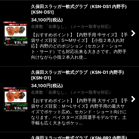
久保田スラッガー軟式グラブ（KSN-DS1 内野手)
[
KSN-DS1
]
34,100
円
(税込)
在庫数 「在庫なし」（メーカー取寄せ対応）
【おすすめポイント】【内野手用 中サイズ】【手
袋サイズ目安：S〜Mサイズ】【小指２本入れ対
応】内野のどのポジション（セカンド・ショー
ト・サード）でも対応出来る大きさです。内野手
向けながら小指２本入れ使…
久保田スラッガー軟式グラブ（KSN-D1 内野手)
[
KSN-D1
]
34,100
円
(税込)
在庫数 「在庫なし」（メーカー取寄せ対応）
【おすすめポイント】【内野手用 大サイズ】【手
袋サイズ目安：Ｍ〜Lサイズ】内野手用の最大サ
イズでポケット広め。セカンド・ショート向けに
なります。ベイスターズ京田選手モデルです。土
手幅も広く大きなポケッ…
久保田スラッガー軟式グラブ（KSN-BR2 内野手)