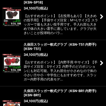
[
KSN-SP18
]
34,100
円
(税込)
【おすすめポイント】【左投用もあり】【大きめ
の投手用】【手袋サイズ目安：M〜Lサイズ】スラ
ッガーで最も大きい投手用です。手入れ部も大き
めで体の大きい選手に適しています。グラブが大
きいことが投球時のバラ…
久保田スラッガー軟式グラブ（KSN-T51 内野手)
[
KSN-T51
]
34,100
円
(税込)
【おすすめポイント】【内野手用 中サイズ】【手
袋サイズ目安：Sサイズ】内野手のどのポジショ
ンにも対応可能。手入れ部分が小さめなので体の
小さい方や小・中学生にもおすすめです。スラッ
ガー内野手用の代表モデ…
久保田スラッガー軟式グラブ（KSN-BR1 内野手)
[
KSN-BR1
]
34,100
円
(税込)