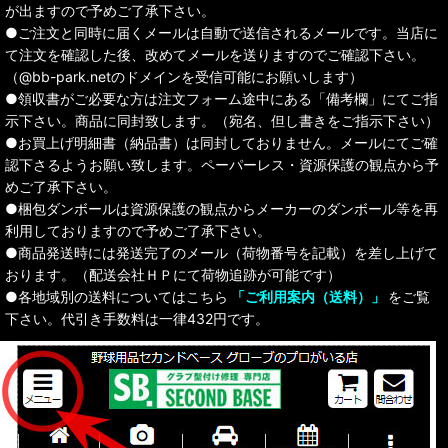
が出ますので予めご了承下さい。
●ご注文と同時に届くメールは自動で送信されるメールです。当店に
て注文を確認した後、改めてメールを送りますのでご確認下さい。
（@bb-park.netのドメインを受信可能にお願いします）
●領収書がご必要な方は注文フォーム途中にある「備考欄」にてご指
示下さい。商品に同封致します。（宛名、但し書きをご指示下さい）
●お買上げ明細書（納品書）は同封しておりません。メールにてご確
認下さるようお願い致します。ペーパーレス・資源保護の観点から予
めご了承下さい。
●梱包ダンボールは資源保護の観点からメーカーのダンボール等を再
利用しておりますので予めご了承下さい。
●商品発送時には発送完了のメール（荷物番号を記載）を差し上げて
おります。（配送会社ＨＰにて荷物追跡が可能です）
●各地域別の送料についてはこちら
「ご利用案内（送料）」
をご覧
下さい。代引き手数料は一律432円です。