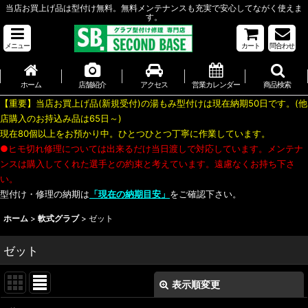
当店お買上げ品は型付け無料。無料メンテナンスも充実で安心してながく使えま
す。
メニュー
カート
問合わせ
ホーム
店舗紹介
アクセス
営業カレンダー
商品検索
【重要】当店お買上げ品(新規受付)の湯もみ型付けは現在納期50日です。(他
店購入のお持込み品は65日～)
現在80個以上をお預かり中。ひとつひとつ丁寧に作業しています。
●ヒモ切れ修理については出来るだけ当日渡しで対応しています。メンテナ
ンスは購入してくれた選手との約束と考えています。遠慮なくお持ち下さ
い。
型付け・修理の納期は
「現在の納期目安」
をご確認下さい。
ホーム
>
軟式グラブ
>
ゼット
ゼット
表示順変更
閉じる