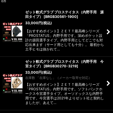
6
件
表示数
:
ゼット軟式グラブ プロステイタス（内野手用 源
田タイプ）
[
BRGB30561-1900
]
並び順
:
33,000
円
(税込)
【おすすめポイント】ＺＥＴＴ最高峰シリーズ
絞り込む
「PROSTATUS」内野手用です。深めポケット設
計の源田選手タイプ。内野手用としてどこでも対
応出来ます（サード用としても十分）。 最初から
土手ヒモは抜かれて…
ゼット軟式グラブ プロステイタス（内野手用 今
宮タイプ）
[
BRGB30270-3219
]
33,000
円
(税込)
在庫数 「在庫なし」（メーカー取寄せ対応）
【おすすめポイント】ＺＥＴＴ最高峰シリーズ
「PROSTATUS」内野手用です。ソフトバンクホ
ークス今宮選手タイプ。オーソドックスな内野手
用です。今宮選手は2021年よりゼット社と契約し
ましたが、あえて…