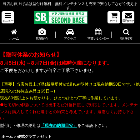
当店お買上げ品は型付け無料。無料メンテナンスも充実で安心してながく使えま
す。
メニュー
カート
問合わせ
ホーム
店舗紹介
アクセス
営業カレンダー
商品検索
【臨時休業のお知らせ】
8月5日(水)～8月7日(金)は臨時休業になります。
ご不便をおかけしますが何卒ご了承下さいませ。
【重要】当店お買上げ品(新規受付)の湯もみ型付けは現在納期50日です。(他
店購入のお持込み品は65日～)
現在80個以上をお預かり中。ひとつひとつ丁寧に作業しています。
●ヒモ切れ修理については出来るだけ当日渡しで対応しています。メンテナ
ンスは購入してくれた選手との約束と考えています。遠慮なくお持ち下さ
い。
型付け・修理の納期は
「現在の納期目安」
をご確認下さい。
ホーム
>
硬式グラブ
>
ゼット