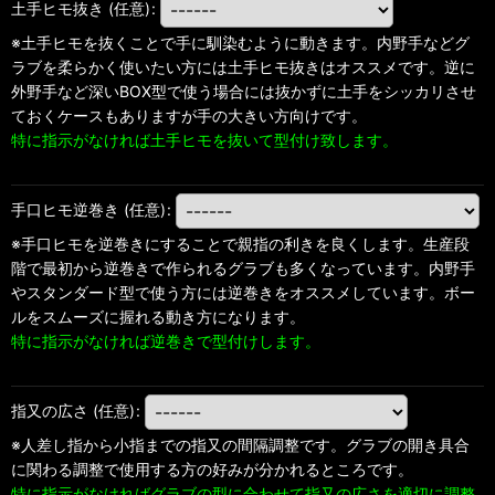
土手ヒモ抜き
(任意)
:
※土手ヒモを抜くことで手に馴染むように動きます。内野手などグ
ラブを柔らかく使いたい方には土手ヒモ抜きはオススメです。逆に
外野手など深いBOX型で使う場合には抜かずに土手をシッカリさせ
ておくケースもありますが手の大きい方向けです。
特に指示がなければ土手ヒモを抜いて型付け致します。
手口ヒモ逆巻き
(任意)
:
※手口ヒモを逆巻きにすることで親指の利きを良くします。生産段
階で最初から逆巻きで作られるグラブも多くなっています。内野手
やスタンダード型で使う方には逆巻きをオススメしています。ボー
ルをスムーズに握れる動き方になります。
特に指示がなければ逆巻きで型付けします。
指又の広さ
(任意)
:
※人差し指から小指までの指又の間隔調整です。グラブの開き具合
に関わる調整で使用する方の好みが分かれるところです。
特に指示がなければグラブの型に合わせて指又の広さを適切に調整