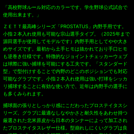
「高校野球ルール対応のカラーです。学生野球公式試合で
使用出来ます。」
ＺＥＴＴ最高峰シリーズ「PROSTATUS」内野手用です。
小指２本入れ使用も可能な宗山選手タイプ
。（2025年まで
源田選手が使用してモデルです）内野手用としてやや大き
めサイズです。最初から土手ヒモは抜かれており手口ヒモ
も逆巻き仕様です。特徴的なジョイントチェッカーウェブ
は球際に強い捕球を可能にする工夫です。「スタンダード
型」で型付けすることで内野のどこのポジションでも対応
可能なグラブです。小指２本入れ使用は強い打球をシッカ
リ捕球することに有効な使い方で、近年は内野手の選手に
も多くみられます。
捕球面の張りとしっかり感にこだわったプロステイタスシ
リーズ。グラブに最適なしなやかさと耐久性をあわせ持つ
厳選された北米原皮から日本のタンナーによって加工され
たプロステイタスレザー仕様。型崩れしにくいグラブは良