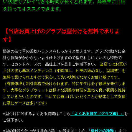
い状態でプレイできる時間が長くとれます。高校生に自信
を持ってオススメできます。
【当店お買上げのグラブは型付けを無料で承りま
す】
熟練の技で革の柔軟バランスをしっかりと整えます。グラブの動きに余
計な負荷がかからないよう仕上げますので型崩れしにくいのも特徴で
す。セカンドベースの一品仕上げを是非ご体感下さい。
当店ではお買い
上げの後も基本メンテナンス（柔軟加工、ヒモの締め直し、型調整）を
無料で受けられますので安心して良い状態でながくお使い戴けます。
（有償修理も割引価格で受けられます。特に学生は必ず修理が発生しま
す。大事なグラブやミットは様々な調整や修理を重ねて良い状態を維持
していきたいものです。当店でお買上げいただくことが結果として安価
に済むケースは多いです）
※型付けに関するよくある質問はこちら
「よくある質問（グラブ編）」
を
ご覧下さい。
※型の種類や仕上がり具合の詳しい説明はこちら
「型付けの種類」
をご