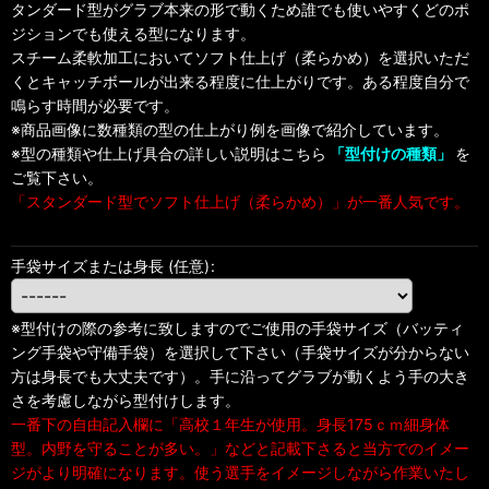
タンダード型がグラブ本来の形で動くため誰でも使いやすくどのポ
ジションでも使える型になります。
スチーム柔軟加工においてソフト仕上げ（柔らかめ）を選択いただ
くとキャッチボールが出来る程度に仕上がりです。ある程度自分で
鳴らす時間が必要です。
※商品画像に数種類の型の仕上がり例を画像で紹介しています。
※型の種類や仕上げ具合の詳しい説明はこちら
「型付けの種類」
を
ご覧下さい。
「スタンダード型でソフト仕上げ（柔らかめ）」が一番人気です。
手袋サイズまたは身長
(任意)
:
※型付けの際の参考に致しますのでご使用の手袋サイズ（バッティ
ング手袋や守備手袋）を選択して下さい（手袋サイズが分からない
方は身長でも大丈夫です）。手に沿ってグラブが動くよう手の大き
さを考慮しながら型付けします。
一番下の自由記入欄に「高校１年生が使用。身長175ｃｍ細身体
型。内野を守ることが多い。」などと記載下さると当方でのイメー
ジがより明確になります。使う選手をイメージしながら作業いたし