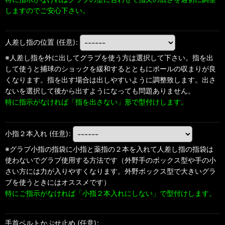
しますのでご安心下さい。
人差し指の位置
(任意)
:
※人差し指を外に出してグラブを使う方は選択して下さい。指を出
して使うと捕球のショックを緩和するとともにボールの収まりが良
くなります。指を出す場合は出しやすいように調整致します。出さ
ないを選択して後から出すようになっても問題ありません。
特に指示がなければ「指を出さない」形で型付けします。
小指２本入れ
(任意)
:
※グラブ小指の指袋に小指と薬指の２本を入れて人差し指の指袋は
使わないでグラブ使用する方法です（外野手のボックス型や手の小
さい方には力が入りやすくなります。外野ボックス型で大きいグラ
ブを使うときにはオススメです）
特にご指示がなければ「小指２本入れにしない」で型付けします。
手首ベルトかぶせ止め
(任意)
: