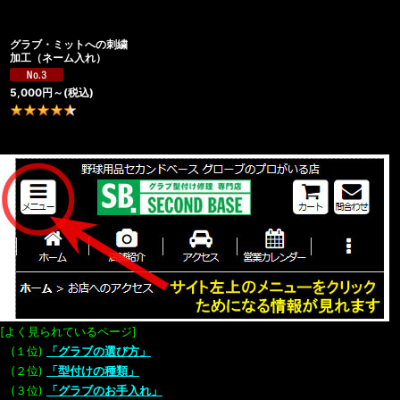
グラブ・ミットへの刺繍
加工（ネーム入れ）
5,000
円
～
(税込)
14
件
[よく見られているページ]
(１位)
「グラブの選び方」
(２位)
「型付けの種類」
(３位)
「グラブのお手入れ」