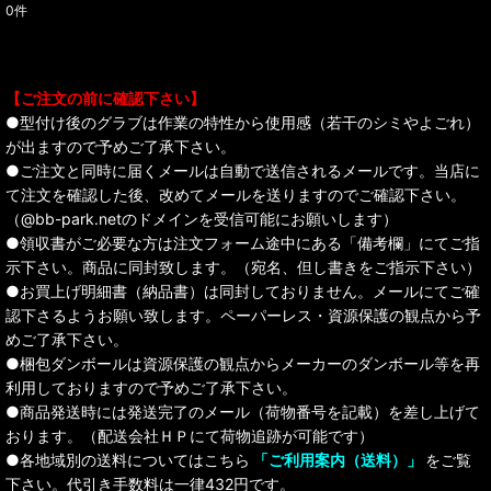
0
件
表示数
:
並び順
:
【ご注文の前に確認下さい】
●型付け後のグラブは作業の特性から使用感（若干のシミやよごれ）
絞り込む
が出ますので予めご了承下さい。
●ご注文と同時に届くメールは自動で送信されるメールです。当店に
て注文を確認した後、改めてメールを送りますのでご確認下さい。
（@bb-park.netのドメインを受信可能にお願いします）
●領収書がご必要な方は注文フォーム途中にある「備考欄」にてご指
示下さい。商品に同封致します。（宛名、但し書きをご指示下さい）
●お買上げ明細書（納品書）は同封しておりません。メールにてご確
認下さるようお願い致します。ペーパーレス・資源保護の観点から予
めご了承下さい。
●梱包ダンボールは資源保護の観点からメーカーのダンボール等を再
利用しておりますので予めご了承下さい。
●商品発送時には発送完了のメール（荷物番号を記載）を差し上げて
おります。（配送会社ＨＰにて荷物追跡が可能です）
●各地域別の送料についてはこちら
「ご利用案内（送料）」
をご覧
下さい。代引き手数料は一律432円です。