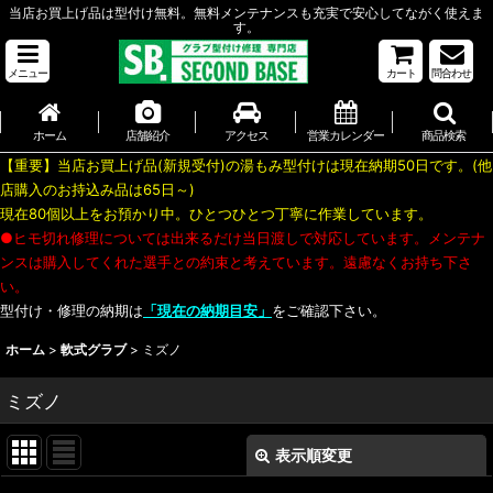
当店お買上げ品は型付け無料。無料メンテナンスも充実で安心してながく使えま
す。
メニュー
カート
問合わせ
ホーム
店舗紹介
アクセス
営業カレンダー
商品検索
【重要】当店お買上げ品(新規受付)の湯もみ型付けは現在納期50日です。(他
店購入のお持込み品は65日～)
現在80個以上をお預かり中。ひとつひとつ丁寧に作業しています。
●ヒモ切れ修理については出来るだけ当日渡しで対応しています。メンテナ
ンスは購入してくれた選手との約束と考えています。遠慮なくお持ち下さ
い。
型付け・修理の納期は
「現在の納期目安」
をご確認下さい。
ホーム
>
軟式グラブ
>
ミズノ
ミズノ
表示順変更
閉じる