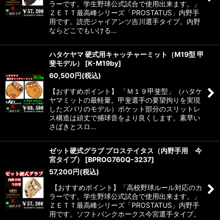
ラーです。学生野球公式試合で使用出来ます。」
ＺＥＴＴ最高峰シリーズ「PROSTATUS」内野手
用です。読売ジャイアンツ吉川選手タイプ。内野
ならどこでもいける…
ハタケヤマ 硬式用キャッチャーミット（M19型 甲
斐モデル）
[
K-M19by
]
60,500
円
(税込)
【おすすめポイント】 「Ｍ１９甲斐型」（ハタケ
ヤマミットの最軽量。甲斐選手の要望拘りを実現
したズバリのモデル）ポケット部分のスリットレ
ス構造は頑丈で捕球音をより良くします。素早い
さばきとスロ…
ゼット硬式グラブ プロステイタス（内野手用 今
宮タイプ）
[
BPROG760Q-3237
]
57,200
円
(税込)
【おすすめポイント】「高校野球ルール対応のカ
ラーです。学生野球公式試合で使用出来ます。」
ＺＥＴＴ最高峰シリーズ「PROSTATUS」内野手
用です。ソフトバンクホークス今宮選手タイプ。