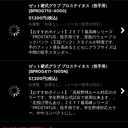
ゼット硬式グラブ プロステイタス（投手用）
[
BPROG710-4000
]
57,200
円
(税込)
在庫数 「在庫なし」（メーカー取寄せ対応）
【おすすめポイント】ＺＥＴＴ最高峰シリーズ
「PROSTATUS」投手用です。背面のウェーブコ
ックバック（王冠バック）スタイルが特徴です。
手のフィット感を高めるとともにグラブサイズは
中間の投手スタンダー…
ゼット硬式グラブ プロステイタス（投手用）
[
BPROG411-1900N
]
57,200
円
(税込)
在庫数 「在庫なし」（メーカー取寄せ対応）
【おすすめポイント】「高校野球ルール対応のカ
ラーです。学生野球公式試合で使用出来ます。」
「左投げ用もあり」ＺＥＴＴ最高峰シリーズ
「PROSTATUS」投手用です。学生野球対応カラ
ー。ややコンパクトにし…