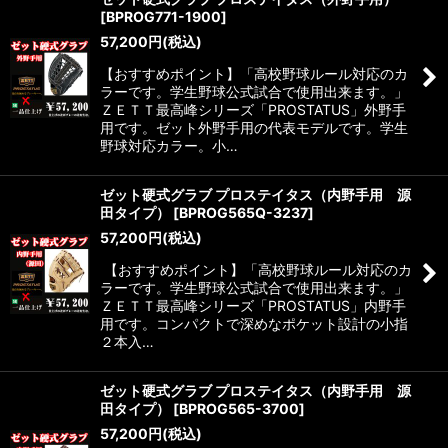
[
BPROG771-1900
]
57,200
円
(税込)
【おすすめポイント】「高校野球ルール対応のカ
ラーです。学生野球公式試合で使用出来ます。」
ＺＥＴＴ最高峰シリーズ「PROSTATUS」外野手
用です。ゼット外野手用の代表モデルです。学生
野球対応カラー。小…
ゼット硬式グラブ プロステイタス（内野手用 源
田タイプ）
[
BPROG565Q-3237
]
57,200
円
(税込)
【おすすめポイント】「高校野球ルール対応のカ
ラーです。学生野球公式試合で使用出来ます。」
ＺＥＴＴ最高峰シリーズ「PROSTATUS」内野手
用です。コンパクトで深めなポケット設計の小指
２本入…
ゼット硬式グラブ プロステイタス（内野手用 源
田タイプ）
[
BPROG565-3700
]
57,200
円
(税込)