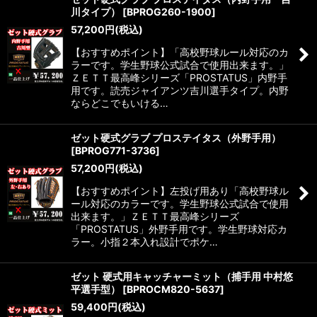
川タイプ）
[
BPROG260-1900
]
57,200
円
(税込)
【おすすめポイント】「高校野球ルール対応のカ
ラーです。学生野球公式試合で使用出来ます。」
ＺＥＴＴ最高峰シリーズ「PROSTATUS」内野手
用です。読売ジャイアンツ吉川選手タイプ。内野
ならどこでもいける…
ゼット硬式グラブ プロステイタス（外野手用）
[
BPROG771-3736
]
57,200
円
(税込)
【おすすめポイント】左投げ用あり「高校野球ル
ール対応のカラーです。学生野球公式試合で使用
出来ます。」ＺＥＴＴ最高峰シリーズ
「PROSTATUS」外野手用です。学生野球対応カ
ラー。小指２本入れ設計でポケ…
ゼット 硬式用キャッチャーミット（捕手用 中村悠
平選手型）
[
BPROCM820-5637
]
59,400
円
(税込)