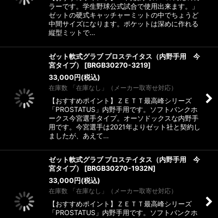
ラーです。学生野球公式試合で使用出来ます。」
ゼットの硬式キャッチャーミットの中でちょうど
中間サイズになります。ポケットは深めに作れる
縦型ミットで…
ゼット軟式グラブ プロステイタス（内野手用 今
宮タイプ）
[
BRGB30270-3219
]
33,000
円
(税込)
在庫数 「在庫なし」（メーカー取寄せ対応）
【おすすめポイント】ＺＥＴＴ最高峰シリーズ
「PROSTATUS」内野手用です。ソフトバンクホ
ークス今宮選手タイプ。オーソドックスな内野手
用です。今宮選手は2021年よりゼット社と契約し
ましたが、あえて…
ゼット軟式グラブ プロステイタス（内野手用 今
宮タイプ）
[
BRGB30270-1932N
]
33,000
円
(税込)
在庫数 「在庫なし」（メーカー取寄せ対応）
【おすすめポイント】ＺＥＴＴ最高峰シリーズ
「PROSTATUS」内野手用です。ソフトバンクホ