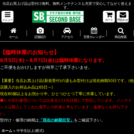
当店お買上げ品は型付け無料。無料メンテナンスも充実で安心してながく使えま
す。
メニュー
カート
問合わせ
ホーム
店舗紹介
アクセス
営業カレンダー
商品検索
【臨時休業のお知らせ】
8月5日(水)～8月7日(金)は臨時休業になります。
ご不便をおかけしますが何卒ご了承下さいませ。
【重要】当店お買上げ品(新規受付)の湯もみ型付けは現在納期50日です。(他
店購入のお持込み品は65日～)
現在80個以上をお預かり中。ひとつひとつ丁寧に作業しています。
●ヒモ切れ修理については出来るだけ当日渡しで対応しています。メンテナ
ンスは購入してくれた選手との約束と考えています。遠慮なくお持ち下さ
い。
型付け・修理の納期は
「現在の納期目安」
をご確認下さい。
ホーム
>
中学生以上(硬式)