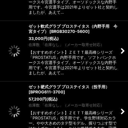
ークス今宮選手タイプ。オーソドックスな内野手
用です。今宮選手は2021年よりゼット社と契約し
ましたが、あえて…
ゼット軟式グラブ プロステイタス（内野手用 今
宮タイプ）
[
BRGB30270-5600
]
33,000
円
(税込)
在庫数 「在庫なし」（メーカー取寄せ対応）
【おすすめポイント】ＺＥＴＴ最高峰シリーズ
「PROSTATUS」内野手用です。ソフトバンクホ
ークス今宮選手タイプ。オーソドックスな内野手
用です。今宮選手は2021年よりゼット社と契約し
ましたが、あえて…
ゼット硬式グラブ プロステイタス（投手用）
[
BPROG611-3700
]
57,200
円
(税込)
在庫数 「在庫なし」（メーカー取寄せ対応）
【おすすめポイント】ＺＥＴＴ最高峰シリーズ
「PROSTATUS」投手用です。学生野球対応カラ
ー。やや大きめのタテ型モデル。握りつぶす型で