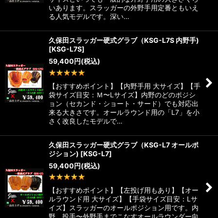
いあります。スラッガーの外野手用定番ともいえ
る人気モデルです。深い…
久保田スラッガー硬式グラブ（KSG-L7S 内野手)
[
KSG-L7S
]
59,400
円
(税込)
1
件
【おすすめポイント】【内野手用 大サイズ】【手
袋サイズ目安：Ｍ〜Lサイズ】内野のどのポジシ
ョン（セカンド・ショート・サード）でも対応出
来る大きさです。オールラウンド用の「L7」を小
さく改良したモデルで…
久保田スラッガー硬式グラブ（KSG-L7 オールポ
ジション)
[
KSG-L7
]
59,400
円
(税込)
1
件
【おすすめポイント】【左投げ用もあり】【オー
ルラウンド用 大サイズ】【手袋サイズ目安：Lサ
イズ】スラッガーのオールポジション用です。内
野、投手〜外野手までこなすオールラウンダー向