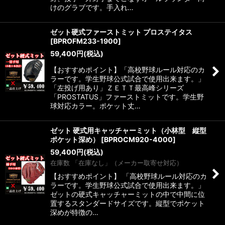
けのグラブです。手入れ…
ゼット硬式ファーストミット プロステイタス
[
BPROFM233-1900
]
59,400
円
(税込)
【おすすめポイント】「高校野球ルール対応のカ
ラーです。学生野球公式試合で使用出来ます。」
「左投げ用あり」ＺＥＴＴ最高峰シリーズ
「PROSTATUS」ファーストミットです。学生野
球対応カラー。ポケット丈…
ゼット 硬式用キャッチャーミット（小林型 縦型
ポケット深め）
[
BPROCM920-4000
]
59,400
円
(税込)
在庫数 「在庫なし」（メーカー取寄せ対応）
【おすすめポイント】 「高校野球ルール対応のカ
ラーです。学生野球公式試合で使用出来ます。」
ゼットの硬式キャッチャーミットの中で中間に位
置するスタンダードサイズです。縦型でポケット
深めが特徴の…