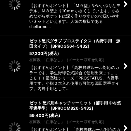
【おすすめポイント】 「Ｍ９型」やや小ぶりなモ
デル。Ｍ８型より10ｍｍ小さくしています。小さ
めながらポケットは深く作りやすいので扱いやす
いミットといえます。人気の形状である
shellarmo…
ゼット硬式グラブ プロステイタス（内野手用 源
田タイプ）
[
BPROG564-5432
]
57,200
円
(税込)
在庫数 「在庫なし」（メーカー取寄せ対応）
【おすすめポイント】「高校野球ルール対応のカ
ラーです。学生野球公式試合で使用出来ます。」
ＺＥＴＴ最高峰シリーズ「PROSTATUS」内野手
用です。小指２本入れ使用も可能な源田選手タイ
プ。内野手用として…
ゼット 硬式用キャッチャーミット（捕手用 中村悠
平選手型）
[
BPROCM820-5432
]
59,400
円
(税込)
在庫数 「在庫なし」（メーカー取寄せ対応）
【おすすめポイント】 「高校野球ルール対応のカ