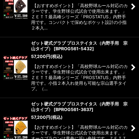
【おすすめポイント】「高校野球ルール対応のカ
ラーです。学生野球公式試合で使用出来ます。」
ＺＥＴＴ最高峰シリーズ「PROSTATUS」内野手
用です。コンパクトで深めなポケット設計の小指
２本入…
ゼット硬式グラブ プロステイタス（内野手用 宗
山タイプ）
[
BPROG561-5432
]
57,200
円
(税込)
【おすすめポイント】「高校野球ルール対応のカ
ラーです。学生野球公式試合で使用出来ます。」
ＺＥＴＴ最高峰シリーズ「PROSTATUS」内野手
用です。小指２本入れ使用も可能な宗山選手タイ
プ。（…
ゼット硬式グラブ プロステイタス（内野手用 宗
山タイプ）
[
BPROG561-3637
]
57,200
円
(税込)
【おすすめポイント】「高校野球ルール対応のカ
ラーです。学生野球公式試合で使用出来ます。」
オークブラウンは黄色に近い色味です。ＺＥＴＴ