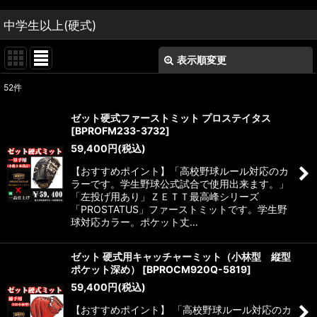
中学生以上(硬式)
表示順変更
閉じる
52
件
表示数
:
ゼット硬式ファーストミット プロステイタス
[
BPROFM233-3732
]
並び順
:
59,400
円
(税込)
【おすすめポイント】「高校野球ルール対応のカ
絞り込む
ラーです。学生野球公式試合で使用出来ます。」
「左投げ用あり」ＺＥＴＴ最高峰シリーズ
「PROSTATUS」ファーストミットです。学生野
球対応カラー。ポケット丈…
ゼット 硬式用キャッチャーミット（小林型 縦型
ポケット深め）
[
BPROCM920Q-5819
]
59,400
円
(税込)
【おすすめポイント】 「高校野球ルール対応のカ