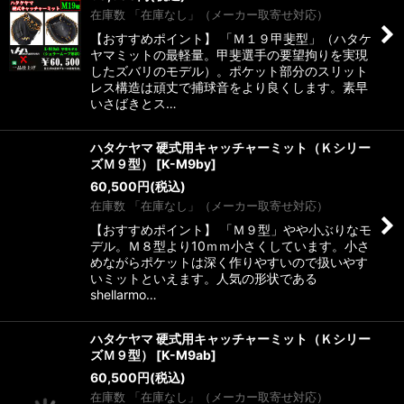
在庫数 「在庫なし」（メーカー取寄せ対応）
【おすすめポイント】 「Ｍ１９甲斐型」（ハタケ
ヤマミットの最軽量。甲斐選手の要望拘りを実現
したズバリのモデル）。ポケット部分のスリット
レス構造は頑丈で捕球音をより良くします。素早
いさばきとス…
ハタケヤマ 硬式用キャッチャーミット（Ｋシリー
ズＭ９型）
[
K-M9by
]
60,500
円
(税込)
在庫数 「在庫なし」（メーカー取寄せ対応）
【おすすめポイント】 「Ｍ９型」やや小ぶりなモ
デル。Ｍ８型より10ｍｍ小さくしています。小さ
めながらポケットは深く作りやすいので扱いやす
いミットといえます。人気の形状である
shellarmo…
ハタケヤマ 硬式用キャッチャーミット（Ｋシリー
ズＭ９型）
[
K-M9ab
]
60,500
円
(税込)
在庫数 「在庫なし」（メーカー取寄せ対応）