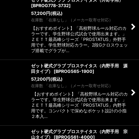
[
BPROG778-3732
]
57,200
円
(税込)
在庫数 「在庫なし」（メーカー取寄せ対応）
【おすすめポイント】「高校野球ルール対応のカ
ラーです。学生野球公式試合で使用出来ます。」
ＺＥＴＴ最高峰シリーズ「PROSTATUS」外野手
用です。学生野球対応カラー。2段Gクロスウェッ
ブ搭載でグラブが…
ゼット硬式グラブ プロステイタス（内野手用 源
田タイプ）
[
BPROG565-1900
]
57,200
円
(税込)
在庫数 「在庫なし」（メーカー取寄せ対応）
【おすすめポイント】「高校野球ルール対応のカ
ラーです。学生野球公式試合で使用出来ます。」
ＺＥＴＴ最高峰シリーズ「PROSTATUS」内野手
用です。コンパクトで深めなポケット設計の小指
２本入…
ゼット硬式グラブ プロステイタス（内野手用 宗
山タイプ）
[
BPROG561-4000
]