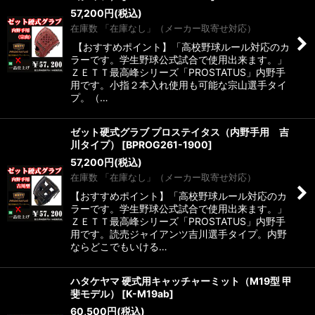
57,200
円
(税込)
在庫数 「在庫なし」（メーカー取寄せ対応）
【おすすめポイント】「高校野球ルール対応のカ
ラーです。学生野球公式試合で使用出来ます。」
ＺＥＴＴ最高峰シリーズ「PROSTATUS」内野手
用です。小指２本入れ使用も可能な宗山選手タイ
プ。（…
ゼット硬式グラブ プロステイタス（内野手用 吉
川タイプ）
[
BPROG261-1900
]
57,200
円
(税込)
在庫数 「在庫なし」（メーカー取寄せ対応）
【おすすめポイント】「高校野球ルール対応のカ
ラーです。学生野球公式試合で使用出来ます。」
ＺＥＴＴ最高峰シリーズ「PROSTATUS」内野手
用です。読売ジャイアンツ吉川選手タイプ。内野
ならどこでもいける…
ハタケヤマ 硬式用キャッチャーミット（M19型 甲
斐モデル）
[
K-M19ab
]
60,500
円
(税込)