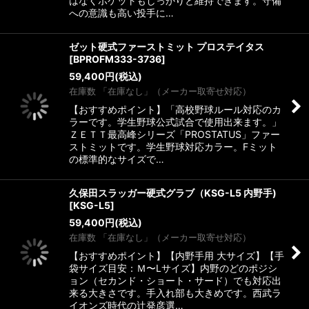
はなくポケットもしっかりと維持できます。守備
への意識も高い投手に…
ゼット硬式ファーストミット プロステイタス
[
BPROFM333-3736
]
59,400
円
(税込)
在庫数 「在庫なし」（メーカー取寄せ対応）
【おすすめポイント】「高校野球ルール対応のカ
ラーです。学生野球公式試合で使用出来ます。」
ＺＥＴＴ最高峰シリーズ「PROSTATUS」ファー
ストミットです。学生野球対応カラー。Fミット
の標準的なサイズで…
久保田スラッガー硬式グラブ（KSG-L5 内野手)
[
KSG-L5
]
59,400
円
(税込)
在庫数 「在庫なし」（メーカー取寄せ対応）
【おすすめポイント】【内野手用 大サイズ】【手
袋サイズ目安：Ｍ〜Lサイズ】内野のどのポジシ
ョン（セカンド・ショート・サード）でも対応出
来る大きさです。手入れ部も大きめです。西武ラ
イオンズ時代の辻発彦選…