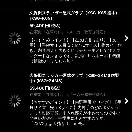
久保田スラッガー硬式グラブ（KSG-K65 投手)
[
KSG-K65
]
59,400
円
(税込)
在庫数 「在庫なし」（メーカー取寄せ対応）
【おすすめポイント】【左投げ用もあり】【投手
用】【手袋サイズ目安：M〜Lサイズ】指カバー付
き。内野用より大きくピッチャー用としてはスタ
ンダードな大きさです。親指にサムホールド機能
（親指のハミだしを無く…
久保田スラッガー硬式グラブ（KSG-24MS 内野
手)
[
KSG-24MS
]
59,400
円
(税込)
在庫数 「在庫なし」（メーカー取寄せ対応）
【おすすめポイント】【内野手用 小サイズ】【手
袋サイズ目安：Sサイズ】内野手のどのポジショ
ンにも対応可能。手入れ部分が小さめなので体の
小さい方や小・中学生にもおすすめです。
「23MS」より指が１ｃｍ長…