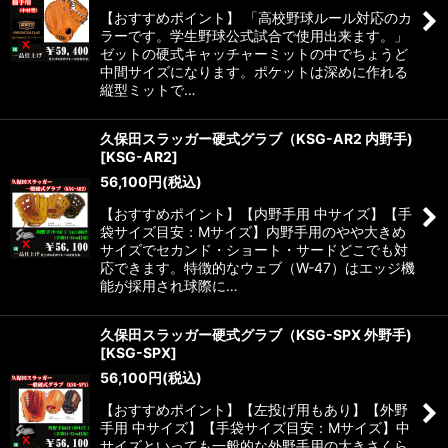
【おすすめポイント】 「高校野球ルール対応のカ
ラーです。学生野球公式試合で使用出来ます。」
ゼットの硬式キャッチャーミットの中でちょうど
中間サイズになります。ポケットは深めに作れる
縦型ミットで…
久保田スラッガー硬式グラブ（KSG-AR2 内野手)
[
KSG-AR2
]
56,100
円
(税込)
【おすすめポイント】【内野手用 中サイズ】【手
袋サイズ目安：Mサイズ】内野手用のやや大きめ
サイズでセカンド・ショート・サードどこでも対
応できます。特徴的なウェブ（W-47）はエッジ機
能が採用され球際に…
久保田スラッガー硬式グラブ（KSG-SPX 外野手)
[
KSG-SPX
]
56,100
円
(税込)
【おすすめポイント】【左投げ用もあり】【外野
手用 中サイズ】【手袋サイズ目安：Mサイズ】中
サイズといっても一般的な外野手用の大きさくら