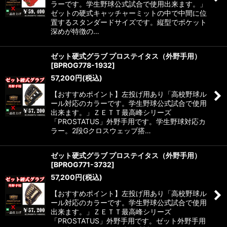
ラーです。学生野球公式試合で使用出来ます。」
ゼットの硬式キャッチャーミットの中で中間に位
置するスタンダードサイズです。縦型でポケット
深めが特徴の…
ゼット硬式グラブ プロステイタス（外野手用）
[
BPROG778-1932
]
57,200
円
(税込)
【おすすめポイント】左投げ用あり「高校野球ル
ール対応のカラーです。学生野球公式試合で使用
出来ます。」ＺＥＴＴ最高峰シリーズ
「PROSTATUS」外野手用です。学生野球対応カ
ラー。2段Gクロスウェッブ搭…
ゼット硬式グラブ プロステイタス（外野手用）
[
BPROG771-3732
]
57,200
円
(税込)
【おすすめポイント】左投げ用あり「高校野球ル
ール対応のカラーです。学生野球公式試合で使用
出来ます。」ＺＥＴＴ最高峰シリーズ
「PROSTATUS」外野手用です。ゼット外野手用