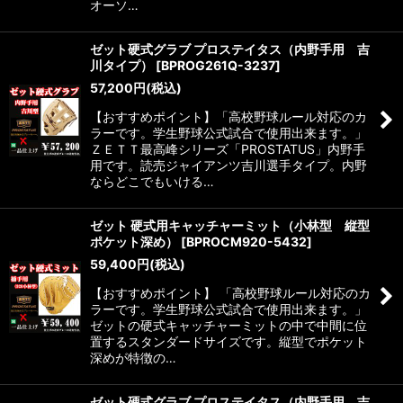
オーソ…
ゼット硬式グラブ プロステイタス（内野手用 吉
川タイプ）
[
BPROG261Q-3237
]
57,200
円
(税込)
【おすすめポイント】「高校野球ルール対応のカ
ラーです。学生野球公式試合で使用出来ます。」
ＺＥＴＴ最高峰シリーズ「PROSTATUS」内野手
用です。読売ジャイアンツ吉川選手タイプ。内野
ならどこでもいける…
ゼット 硬式用キャッチャーミット（小林型 縦型
ポケット深め）
[
BPROCM920-5432
]
59,400
円
(税込)
【おすすめポイント】 「高校野球ルール対応のカ
ラーです。学生野球公式試合で使用出来ます。」
ゼットの硬式キャッチャーミットの中で中間に位
置するスタンダードサイズです。縦型でポケット
深めが特徴の…
ゼット硬式グラブ プロステイタス（内野手用 吉