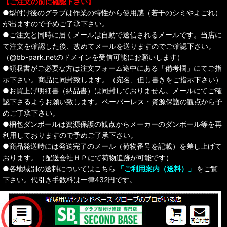
【ご注文の前に確認下さい】
●型付け後のグラブは作業の特性から使用感（若干のシミやよごれ）
が出ますので予めご了承下さい。
●ご注文と同時に届くメールは自動で送信されるメールです。当店に
て注文を確認した後、改めてメールを送りますのでご確認下さい。
（@bb-park.netのドメインを受信可能にお願いします）
●領収書がご必要な方は注文フォーム途中にある「備考欄」にてご指
示下さい。商品に同封致します。（宛名、但し書きをご指示下さい）
●お買上げ明細書（納品書）は同封しておりません。メールにてご確
認下さるようお願い致します。ペーパーレス・資源保護の観点から予
めご了承下さい。
●梱包ダンボールは資源保護の観点からメーカーのダンボール等を再
利用しておりますので予めご了承下さい。
●商品発送時には発送完了のメール（荷物番号を記載）を差し上げて
おります。（配送会社ＨＰにて荷物追跡が可能です）
●各地域別の送料についてはこちら
「ご利用案内（送料）」
をご覧
下さい。代引き手数料は一律432円です。