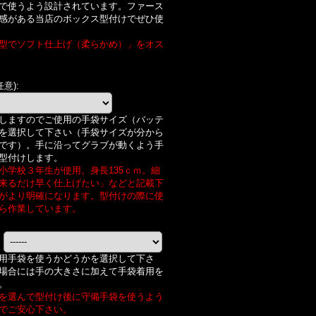
で使うよう設計されています。ファース
感がある当店のボックス型付けでぜひ使
型でソフト仕上げ（柔らかめ）」をオス
任意)
:
しますのでご使用の手袋サイズ（バッテ
を選択して下さい（手袋サイズが分から
です）。手に沿ってグラブが動くよう手
型付けします。
小学校３年生が使用。身長135ｃｍ。細
来るだけ早く仕上げたい」などと記載下
がより明確になります。型付けの際に使
ら作業しています。
:
用手袋を使うかどうかを選択して下さ
場合には手の大きさに加えて手袋着用を
。
を選んで型付け後に守備手袋を使うよう
でご安心下さい。