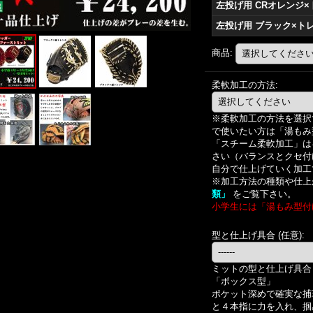
左投げ用 CRオレンジ
左投げ用 ブラック×ト
商品
:
柔軟加工の方法
:
※柔軟加工の方法を選択
で使いたい方は「湯もみ
「スチーム柔軟加工」は
さい（バランスとクセ付
自分で仕上げていく加工
※加工方法の種類や仕上
類」
をご覧下さい。
小学生には「湯もみ型付
型と仕上げ具合
(任意)
:
ミットの型と仕上げ具合
「ボックス型」
ポケット深めで確実な捕
と４本指に力を入れ、掴