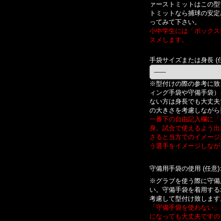
ァーストミットはこの型
トミットなら捕球の安定
ってみて下さい。
小中学生には「ボックス
スメします。
手袋サイズまたは身長
(
※型付けの際の参考に致
ィング手袋や守備手袋）
ない方は身長でも大丈夫
の大きさを考慮しながら
一番下の自由記入欄に「
身。試合で使えるよう出
さると当方でのイメージ
う選手をイメージしなが
守備用手袋の使用
(任意)
※グラブを使う際に守備
い。守備手袋を着用する
考慮して型付け致します
「守備手袋を使わない」
になっても大丈夫ですの