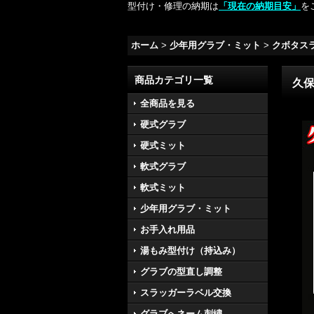
型付け・修理の納期は
「現在の納期目安」
を
ホーム
>
少年用グラブ・ミット
>
クボタス
商品カテゴリ一覧
久
全商品を見る
硬式グラブ
硬式ミット
軟式グラブ
軟式ミット
少年用グラブ・ミット
お手入れ用品
湯もみ型付け（持込み）
グラブの型直し調整
スラッガーラベル交換
グラブへネーム刺繍