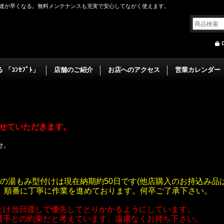
達が早くなる。無料メンテナンスも充実で安心してながく使えます。
「ｺﾝｾﾌﾟﾄ」
店舗のご紹介
お店へのアクセス
営業カレンダー
】
とさせていただきます。
せ。
の湯もみ型付けは現在納期約50日です(他店購入のお持込み品は
す。順番に丁寧に作業を進めております。何卒ご了承下さい。
だけ当日渡しで優先してとりかかるようにしています。
選手との約束だと考えています。遠慮なくお持ち下さい。