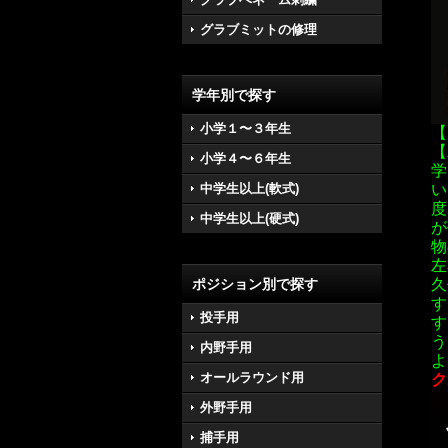
グラブミットの修理
学年別で探す
小学１〜３年生
【
【
小学４〜６年生
学
中学生以上(軟式)
い
度
中学生以上(硬式)
が
物
左
ポジション別で探す
久
す
投手用
す
う
内野手用
よ
オールラウンド用
ク
外野手用
捕手用