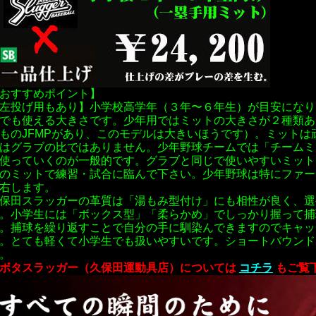
おすすめポイント】
左投げ用もあり】
小学校高学年（３年〜６年生）が目安になり
でも使える大きさです。少年用ではミットの大きさが２種類あり
ものJFMPがあり、このモデルは大きいほうです）。ミット
はグラブの比ではありません。少年野球チームでは「チームミ
使っていくのが一般的です。グラブと同じで使いやすいミット
のミットで練習・試合に臨んで下さい。少年野球は特にファー
右します。
保田スラッガーの革質は「湯もみ型付け」にも相性が良く、選
。
小学生には「ボックス型」「柔らかめ」でしっかり握って捕
。捕球
を繰り返すことで自分の手に馴染んできますのでキャッ
。とても軽くて小学生でも扱いやすいです。ショートバウンド
。
ボタスラッガー（久保田運動具店）については
コチラ
もご覧