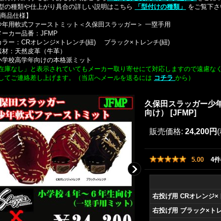
型の種類や仕上がり具合の詳しい説明はこちら
「型付けの種類」
をご覧下さ
商品仕様】
少年用軟式ファーストミット＜久保田スラッガー＞ 一塁手用
メーカー品番：JFMP
カラー：CRオレンジ×トレンチ(紐) ブラック×トレンチ(紐)
素材：天然皮革（牛革）
小学校高学年向けの本格派ミット
在庫なし」と表示されていてもメーカー取り寄せにて対応しますので遠慮な
してご連絡差し上げます。（当店へメールを送るには
コチラ
から）
久保田スラッガー少
向け）
[
JFMP
]
販売価格
:
24,200円
5.00
4
件
右投げ用 CRオレンジ
右投げ用 ブラック×ト