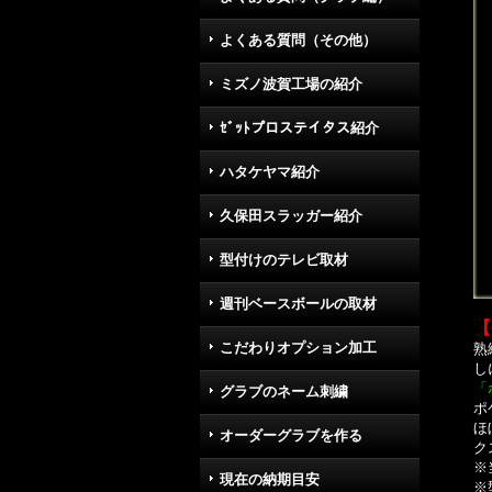
よくある質問（その他）
ミズノ波賀工場の紹介
ｾﾞｯﾄプロステイタス紹介
ハタケヤマ紹介
久保田スラッガー紹介
型付けのテレビ取材
週刊ベースボールの取材
【
こだわりオプション加工
熟
し
「
グラブのネーム刺繍
ポ
ほ
オーダーグラブを作る
ク
※
現在の納期目安
※