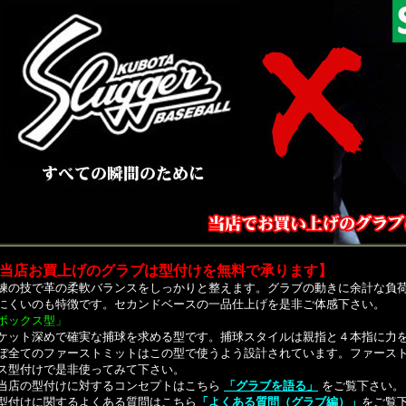
当店お買上げのグラブは型付けを無料で承ります】
練の技で革の柔軟バランスをしっかりと整えます。グラブの動きに余計な負
にくいのも特徴です。セカンドベースの一品仕上げを是非ご体感下さい。
ボックス型」
ケット深めで確実な捕球を求める型です。捕球スタイルは親指と４本指に力
ぼ全てのファーストミットはこの型で使うよう設計されています。
ファース
ス型付けで是非使ってみて下さい
。
当店の型付けに対するコンセプトはこちら
「グラブを語る」
をご覧下さい。
型付けに関するよくある質問はこちら
「よくある質問（グラブ編）」
をご覧