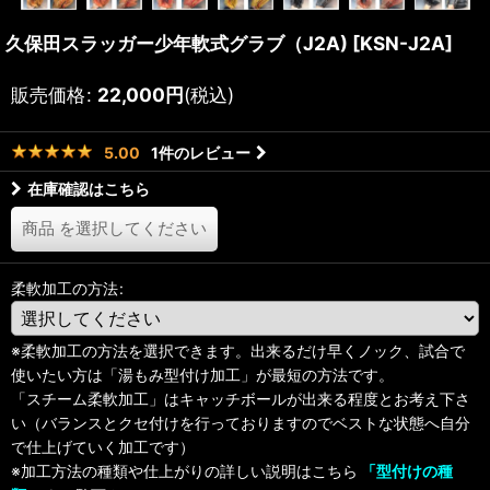
久保田スラッガー少年軟式グラブ（J2A)
[
KSN-J2A
]
販売価格
:
22,000
円
(税込)
1
件のレビュー
5.00
在庫確認はこちら
商品
を選択してください
柔軟加工の方法
:
※柔軟加工の方法を選択できます。出来るだけ早くノック、試合で
使いたい方は「湯もみ型付け加工」が最短の方法です。
「スチーム柔軟加工」はキャッチボールが出来る程度とお考え下さ
い（バランスとクセ付けを行っておりますのでベストな状態へ自分
で仕上げていく加工です）
※加工方法の種類や仕上がりの詳しい説明はこちら
「型付けの種