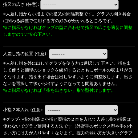
指又の広さ
(任意)
:
※人差し指から小指までの指又の間隔調整です。グラブの開き具合
に関わる調整で使用する方の好みが分かれるところです。
特に指示がなければグラブの型に合わせて指又の広さを適切に調整
しますのでご安心下さい。
人差し指の位置
(任意)
:
※人差し指を外に出してグラブを使う方は選択して下さい。指を出
して使うと捕球のショックを緩和するとともにボールの収まりが良
くなります。指を出す場合は出しやすいように調整致します。出さ
ないを選択して後から出すようになっても問題ありません。
特に指示がなければ「指を出さない」形で型付けします。
小指２本入れ
(任意)
:
※グラブ小指の指袋に小指と薬指の２本を入れて人差し指の指袋は
使わないでグラブ使用する方法です（外野手のボックス型や手の小
さい方には力が入りやすくなります。握力の弱い方が大きいグラブ