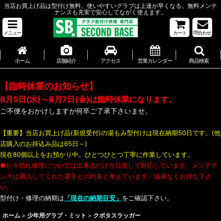
当店お買上げ品は型付け無料。使いやすいグラブは上達が早くなる。無料メンテ
ナンスも充実で安心してながく使えます。
メニュー
カート
問合わせ
ホーム
店舗紹介
アクセス
営業カレンダー
商品検索
【臨時休業のお知らせ】
8月5日(水)～8月7日(金)は臨時休業になります。
ご不便をおかけしますが何卒ご了承下さいませ。
【重要】当店お買上げ品(新規受付)の湯もみ型付けは現在納期50日です。(他
店購入のお持込み品は65日～)
現在80個以上をお預かり中。ひとつひとつ丁寧に作業しています。
●ヒモ切れ修理については出来るだけ当日渡しで対応しています。メンテナ
ンスは購入してくれた選手との約束と考えています。遠慮なくお持ち下さ
い。
型付け・修理の納期は
「現在の納期目安」
をご確認下さい。
ホーム
>
少年用グラブ・ミット
>
クボタスラッガー