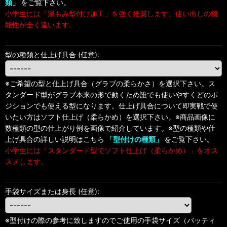
類」
をご覧下さい。
小学生には「湯もみ型付け加工」を強く推奨します。使い出しの機
能性が全く違います。
型の種類と仕上げ具合
(任意)
:
※ご希望の型と仕上げ具合（グラブの柔らかさ）を選択下さい。ス
タンダード型がグラブ本来の形で動くため誰でも使いやすくどのポ
ジションでも使える型になります。仕上げ具合について即実戦で使
いたい方はソフト仕上げ（柔らかめ）を選択下さい。※商品画像に
数種類の型の仕上がり例を画像で紹介しています。※型の種類や仕
上げ具合の詳しい説明はこちら
「型付けの種類」
をご覧下さい。
小学生には「スタンダード型でソフト仕上げ（柔らかめ）」をオス
スメします。
手袋サイズまたは身長
(任意)
:
※型付けの際の参考に致しますのでご使用の手袋サイズ（バッティ