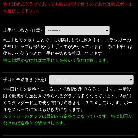
例えば硬式グラブであっても軟式野球で使うのであれば軟式ボール
を選択して下さい。
土手ヒモ抜き
(任意)
:
※土手ヒモを抜くことで手に馴染むように動きます。スラッガーの
少年用グラブは最初から土手ヒモが抜かれています。特に小学生は
柔らかく使うために土手ヒモ抜きを推奨しています。
特に指示がなければ土手ヒモを抜いて型付け致します。
手口ヒモ逆巻き
(任意)
:
※手口ヒモを逆巻きにすることで親指の利きを良くします。生産段
階で最初から逆巻きで作られるグラブも多くなっています。内野手
やスタンダード型で使う方には逆巻きをオススメしています。ボー
ルをスムーズに握れる動き方になります。
スラッガーのグラブは最初から逆巻きになっています。特に指示が
なければ逆巻きで型付けします。