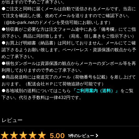
が出ますので予めご了承下さい。
●ご注文と同時に届くメールは自動で送信されるメールです。当店に
て注文を確認した後、改めてメールを送りますのでご確認下さい。
（@bb-park.netのドメインを受信可能にお願いします）
●領収書がご必要な方は注文フォーム途中にある「備考欄」にてご指
示下さい。商品に同封致します。（宛名、但し書きをご指示下さい）
●お買上げ明細書（納品書）は同封しておりません。メールにてご確
認下さるようお願い致します。ペーパーレス・資源保護の観点から予
めご了承下さい。
●梱包ダンボールは資源保護の観点からメーカーのダンボール等を再
利用しておりますので予めご了承下さい。
●商品発送時には発送完了のメール（荷物番号を記載）を差し上げて
おります。（配送会社ＨＰにて荷物追跡が可能です）
●各地域別の送料についてはこちら
「ご利用案内（送料）」
をご覧
下さい。代引き手数料は一律432円です。
レビュー
5.00
1
件のレビュー