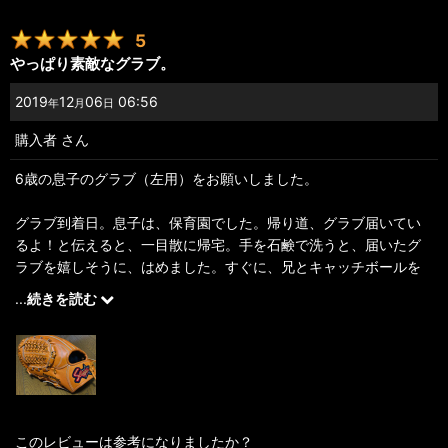
5
やっぱり素敵なグラブ。
2019
12
06
06:56
年
月
日
購入者
さん
6歳の息子のグラブ（左用）をお願いしました。
グラブ到着日。息子は、保育園でした。帰り道、グラブ届いてい
るよ！と伝えると、一目散に帰宅。手を石鹸で洗うと、届いたグ
ラブを嬉しそうに、はめました。すぐに、兄とキャッチボールを
開始。何故か兄も嬉しい気持ち。そんな光景に私も嬉しくなりま
...
続きを読む
した。
我が家のグラブは、セカンドベースさんにお世話になりっぱな
し。今回のグラブも、柔らかく使いやすく、子どもでもすぐに捕
球出来ています。
このレビューは参考になりましたか？
「いっぱいキャッチボールしてくださいね。」のコメントも頂