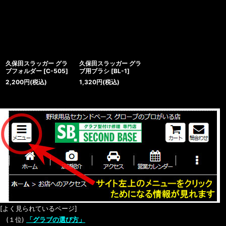
久保田スラッガー グラ
久保田スラッガー グラ
ブフォルダー
[
C-505
]
ブ用ブラシ
[
BL-1
]
2,200
円
(税込)
1,320
円
(税込)
[よく見られているページ]
(１位)
「グラブの選び方」