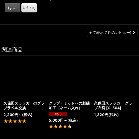
き、使う毎にさらに手に馴染んでいく気がします。
はい
いいえ
やっぱり素敵なグラブ。
ありがとうございました。
全て表示
(1件のレビュー)
関連商品
久保田スラッガーのグラ
グラブ・ミットへの刺繍
久保田スラッガー グラ
ブラベル交換
加工（ネーム入れ）
ブ布袋
[
C-504
]
2,200
円
～
(税込)
1,320
円
(税込)
5,000
円
～
(税込)
7
件
14
件