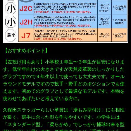
【おすすめポイント】
【左投げ用もあり】
小学校１年生〜３年生が目安になりま
す。低学年向けの大きさですが天然皮革製のしっかりした
グラブですので４年生以上で使っても大丈夫です。オール
ラウンドモデルですので投手・野手どのポジションでも使
えます。初めてのグラブとして最適なモデルです
。
本物を
使わせてあげたいと考えている方に。
久保田スラッガーらしい革質は「湯もみ型付け」にも相性
が良く、選手に合った型を作りやすいです。
小学生には
「スタンダード型」「柔らかめ」でしっかり捕球出来る型