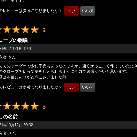
からこそです。
のレビューは参考になりましたか？
5
ローブの刺繍
21
12
21
19:41
年
月
日
入者
さん
めてのオーダーで少し不安もあったのですが、凄くかっこよく作っていただ
のグローブを使って夢を叶えられるように全力で頑張りたいと思います。
回は本当にありがとうございました🙌
のレビューは参考になりましたか？
5
しの名前
21
10
12
20:02
年
月
日
入者
さん