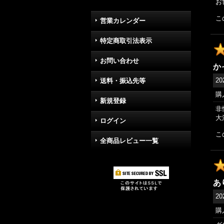
お
こ
営業カレンダー
特定商取引法表示
お問い合わせ
か
20
送料・振込先等
購
新規登録
非
大
ログイン
こ
全商品レビュー一覧
あ
20
購