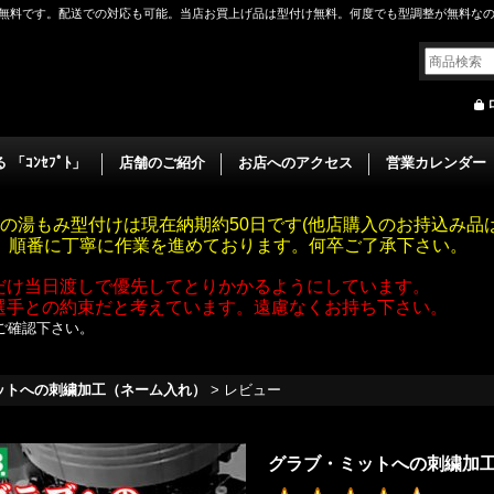
無料です。配送での対応も可能。当店お買上げ品は型付け無料。何度でも型調整が無料な
「ｺﾝｾﾌﾟﾄ」
店舗のご紹介
お店へのアクセス
営業カレンダー
の湯もみ型付けは現在納期約50日です(他店購入のお持込み品は
す。順番に丁寧に作業を進めております。何卒ご了承下さい。
だけ当日渡しで優先してとりかかるようにしています。
選手との約束だと考えています。遠慮なくお持ち下さい。
ご確認下さい。
ットへの刺繍加工（ネーム入れ）
>
レビュー
グラブ・ミットへの刺繍加