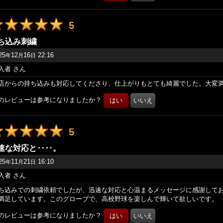
5
ち込み刺繍
25
12
16
22:16
年
月
日
入者
さん
店からの持ち込みも対応してくださり、仕上がりもとても綺麗でした。大変
のレビューは参考になりましたか？
5
速な対応と‥‥。
25
11
21
16:10
年
月
日
入者
さん
ち込みでの刺繍依頼でしたが、迅速な対応と心温まるメッセージに感謝して
満足しています。このグローブで、高校野球を楽しんで輝いて欲しいです。
のレビューは参考になりましたか？