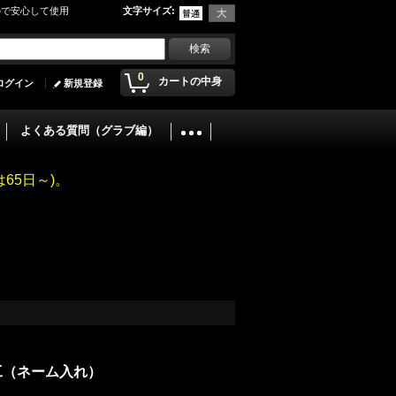
ので安心して使用
文字サイズ
:
0
カートの中身
ログイン
新規登録
よくある質問（グラブ編）
65日～)。
工（ネーム入れ）