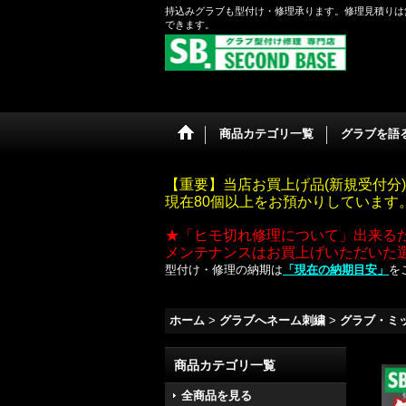
持込みグラブも型付け・修理承ります。修理見積りは
できます。
商品カテゴリ一覧
グラブを語る 
【重要】当店お買上げ品(新規受付分)
現在80個以上をお預かりしていま
★「ヒモ切れ修理について」出来る
メンテナンスはお買上げいただいた
型付け・修理の納期は
「現在の納期目安」
を
ホーム
>
グラブへネーム刺繍
>
グラブ・ミ
商品カテゴリ一覧
全商品を見る