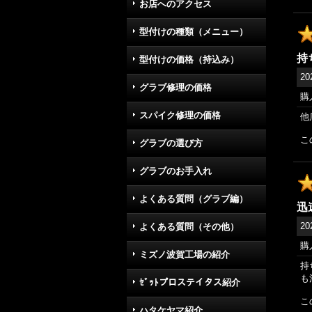
お店へのアクセス
型付けの種類（メニュー）
持
型付けの価格（持込み）
20
グラブ修理の価格
購
スパイク修理の価格
他
こ
グラブの選び方
グラブのお手入れ
よくある質問（グラブ編）
迅
20
よくある質問（その他）
購
ミズノ波賀工場の紹介
持
も
ｾﾞｯﾄプロステイタス紹介
こ
ハタケヤマ紹介