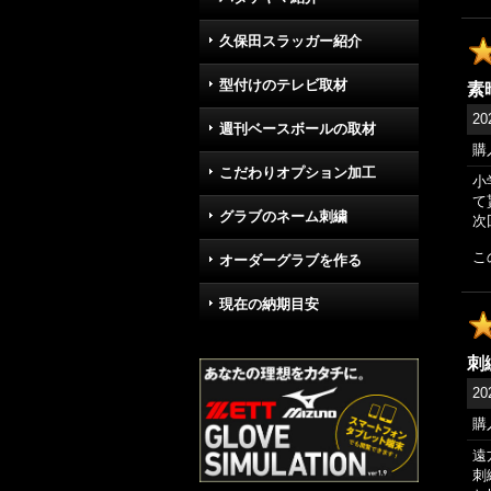
久保田スラッガー紹介
型付けのテレビ取材
素
20
週刊ベースボールの取材
購
こだわりオプション加工
小
て
グラブのネーム刺繍
次
こ
オーダーグラブを作る
現在の納期目安
刺
20
購
遠
刺