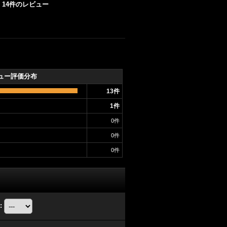
14
件のレビュー
ュー評価分布
13
件
1
件
0
件
0
件
0
件
: