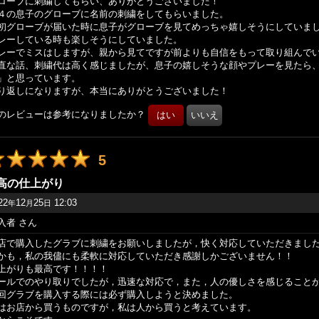
ローブに刺繍してもらい、ありがとうございました！
４の息子のグローブに名前の刺繍をしてもらいました。
初グローブが届いた時に息子がグローブを見てめっちゃ嬉しそうにしていま
レーしている時も楽しそうにしていました。
レーでミスはしますが、親から見てですが前よりも自信をもって取り組んで
直な話、刺繍代は高く感じましたが、息子の嬉しそうな顔やプレーを見たら
」と思っています。
り返しになりますが、本当にありがとうございました！
のレビューは参考になりましたか？
5
高の仕上がり
22
12
25
12:03
年
月
日
入者
さん
店で購入したグラブに刺繍をお願いしましたが，快く対応していただきまし
かも，私の我儘にも柔軟に対応していただき感謝しかございません！！
上がりも最高です！！！！
ールでのやり取りでしたが，迅速な対応で，また，人の優しさを感じること
回グラブを購入する際には必ず購入しようと決めました。
はお店から買うものですが，私は人から買うと考えています。