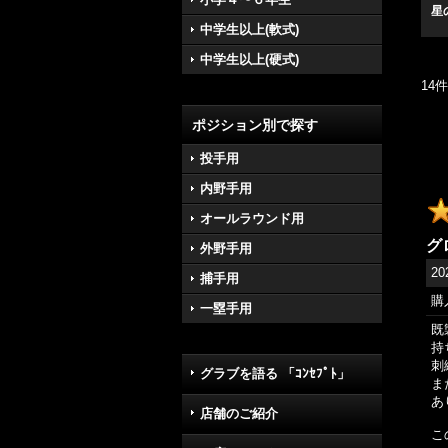
星
中学生以上(軟式)
中学生以上(硬式)
14
件
ポジション別で探す
投手用
内野手用
オールラウンド用
グ
外野手用
20
捕手用
購
一塁手用
既
持
刺
グラブを語る 「ｺﾝｾﾌﾟﾄ」
ま
あ
店舗のご紹介
こ