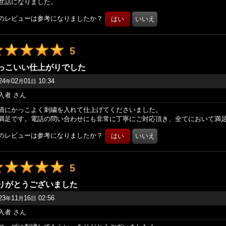
世話になりました。
のレビューは参考になりましたか？
5
っこいい仕上がりでした
24
02
01
10:34
年
月
日
入者
さん
情にかっこよく刺繍を入れて仕上げてくださいました。
満足です。電話の問い合わせにも非常に丁寧にご対応頂き、全てにおいて満
のレビューは参考になりましたか？
5
りがとうございました
23
11
16
02:56
年
月
日
入者
さん