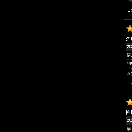
だ
こ
グ
20
購
初
こ
今
こ
推
20
購