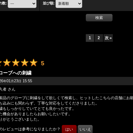
の数
:
並び順
:
1
2
次
»
5
ローブへの刺繍
26
01
23
15:55
年
月
日
入者
さん
製品のグローブに刺繍をして欲しくて検索し、ヒットしたこちらの店舗にお
ち込みにも関わらず、丁寧な対応をしてくださりました。
繍もしっかりしていてとても良かったです。
た機会がありましたらお願いしたいです。
りがとうございました。
のレビューは参考になりましたか？