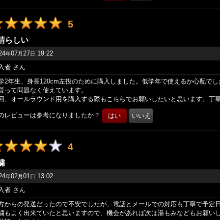
5
晴らしい
24
07
27
19:22
年
月
日
入者
さん
学2年生、身長120cm左投のために購入しました。低学年で使えるか心配で
貰って問題なく使えています。
回、オールラウンド用を購入する際もこちらでお願いしたいと思います。丁寧
のレビューは参考になりましたか？
4
繍
24
02
01
13:02
年
月
日
入者
さん
方からの発送だったので不安でしたが、電話とメールでの対応も丁寧で予定
繍もよく出来ていたと思いますので、機会があれば次は湯もみなどもお願い