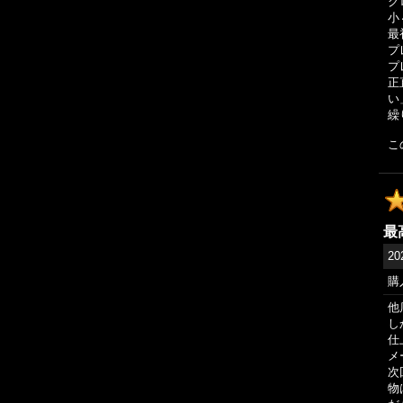
グ
小
最
プ
プ
正
い
繰
こ
最
20
購
他
し
仕
メ
次
物