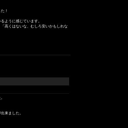
した！
いるように感じています。
、「高くはないな、むしろ安いかもしれな
た。
が出来ました。